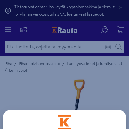
Tietoturvatiedote: Jos käytät kryptolompakkoa ja vierailit
K-ryhmän verkkosivuilla 27.7.,
lue tärkeät lisätiedot
.
/
/
Piha
Pihan talvikunnossapito
Lumityövälineet ja lumityökalut
/
Lumilapiot
Yksityiskohtainen kuvaus löytyy Tuotteen kuvaus -maamerki