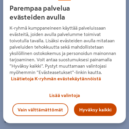
Edellinen
Seura
Parempaa palvelua
evästeiden avulla
K-ryhmä kumppaneineen käyttää palveluissaan
evästeitä, joiden avulla palvelumme toimivat
toivotulla tavalla. Lisäksi evästeiden avulla mitataan
palveluiden tehokkuutta sekä mahdollistetaan
yksilöllinen ostokokemus ja personoidun mainonnan
tarjoaminen. Voit antaa suostumuksesi painamalla
”Hyväksy kaikki”. Pystyt muuttamaan valintojasi
myöhemmin ”Evästeasetukset”-linkin kautta.
Lisätietoja K-ryhmän evästekäytännöistä
Zoomaa kuvaa sormilla kosketusnäytöllä
Lisää valintoja
Vain välttämättömät
Hyväksy kaikki
FISKARS