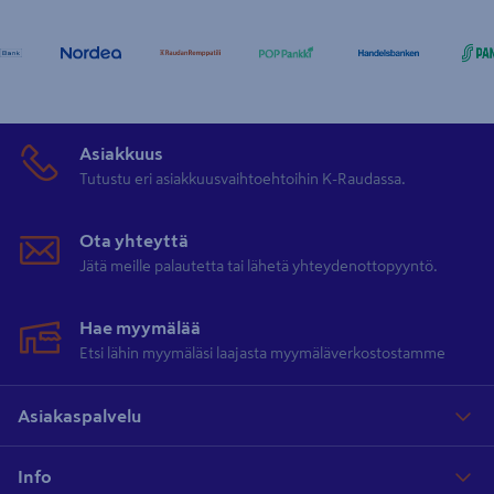
Asiakkuus
Tutustu eri asiakkuusvaihtoehtoihin K-Raudassa.
Ota yhteyttä
Jätä meille palautetta tai lähetä yhteydenottopyyntö.
Hae myymälää
Etsi lähin myymäläsi laajasta myymäläverkostostamme
Asiakaspalvelu
Info