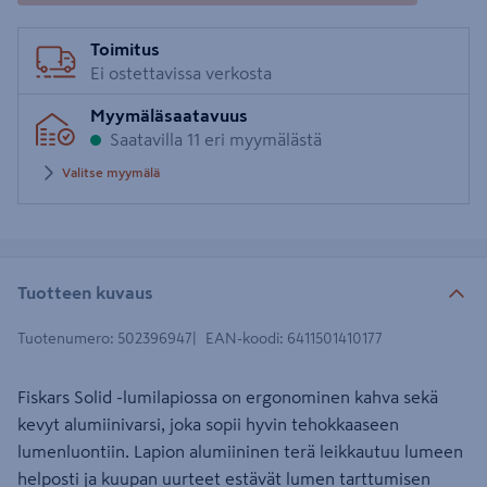
Toimitus
Ei ostettavissa verkosta
Myymäläsaatavuus
Saatavilla 11 eri myymälästä
Valitse myymälä
Tuotteen kuvaus
Tuotenumero
:
502396947
EAN-koodi
:
6411501410177
Fiskars Solid -lumilapiossa on ergonominen kahva sekä
kevyt alumiinivarsi, joka sopii hyvin tehokkaaseen
lumenluontiin. Lapion alumiininen terä leikkautuu lumeen
helposti ja kuupan uurteet estävät lumen tarttumisen