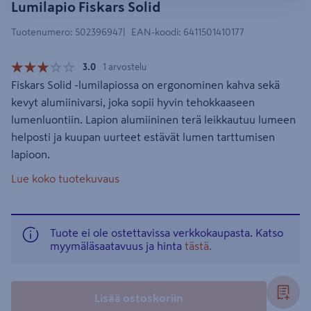
Lumilapio Fiskars Solid
Tuotenumero
:
502396947
EAN-koodi
:
6411501410177
3.0
1 arvostelu
Fiskars Solid -lumilapiossa on ergonominen kahva sekä
kevyt alumiinivarsi, joka sopii hyvin tehokkaaseen
lumenluontiin. Lapion alumiininen terä leikkautuu lumeen
helposti ja kuupan uurteet estävät lumen tarttumisen
lapioon.
Lue koko tuotekuvaus
Tuote ei ole ostettavissa verkkokaupasta. Katso
myymäläsaatavuus ja hinta
tästä.
Lisää ostoskoriin