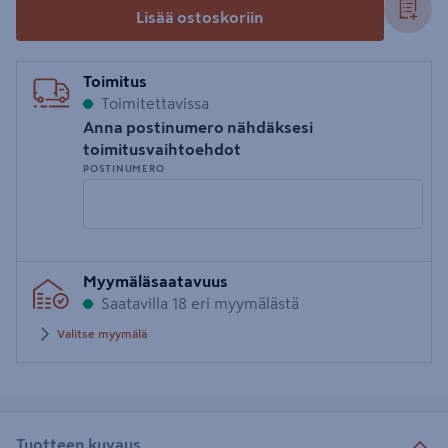
Lisää ostoskoriin
Toimitus
Toimitettavissa
Anna postinumero nähdäksesi
toimitusvaihtoehdot
POSTINUMERO
Syötä
Myymäläsaatavuus
postinumero
Saatavilla 18 eri myymälästä
Valitse myymälä
Tuotteen kuvaus