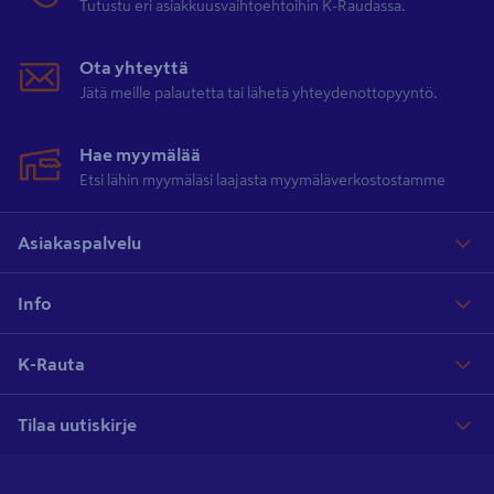
Tutustu eri asiakkuusvaihtoehtoihin K-Raudassa.
Ota yhteyttä
Jätä meille palautetta tai lähetä yhteydenottopyyntö.
Hae myymälää
Etsi lähin myymäläsi laajasta myymäläverkostostamme
Asiakaspalvelu
Info
K-Rauta
Tilaa uutiskirje