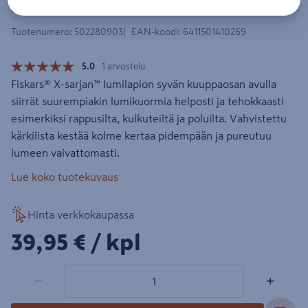
Lumilapio Fiskars X-Series
Tuotenumero
:
502280903
EAN-koodi
:
6411501410269
5.0
1 arvostelu
Fiskars® X-sarjan™ lumilapion syvän kuuppaosan avulla
siirrät suurempiakin lumikuormia helposti ja tehokkaasti
esimerkiksi rappusilta, kulkuteiltä ja poluilta. Vahvistettu
kärkilista kestää kolme kertaa pidempään ja pureutuu
lumeen vaivattomasti.
Lue koko tuotekuvaus
Hinta verkkokaupassa
39,95€/kpl
39,95 €
/ kpl
1 tuotetta
Määrä
−
+