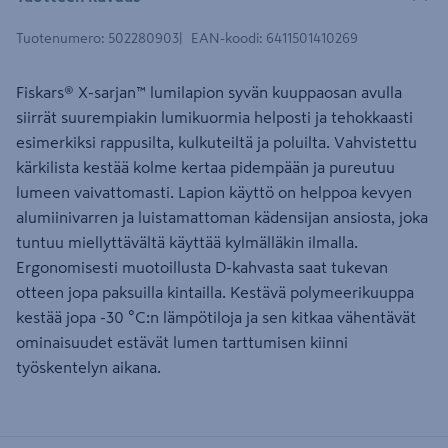
Tuotenumero
:
502280903
EAN-koodi
:
6411501410269
Fiskars® X-sarjan™ lumilapion syvän kuuppaosan avulla
siirrät suurempiakin lumikuormia helposti ja tehokkaasti
esimerkiksi rappusilta, kulkuteiltä ja poluilta. Vahvistettu
kärkilista kestää kolme kertaa pidempään ja pureutuu
lumeen vaivattomasti. Lapion käyttö on helppoa kevyen
alumiinivarren ja luistamattoman kädensijan ansiosta, joka
tuntuu miellyttävältä käyttää kylmälläkin ilmalla.
Ergonomisesti muotoillusta D-kahvasta saat tukevan
otteen jopa paksuilla kintailla. Kestävä polymeerikuuppa
kestää jopa -30 °C:n lämpötiloja ja sen kitkaa vähentävät
ominaisuudet estävät lumen tarttumisen kiinni
työskentelyn aikana.