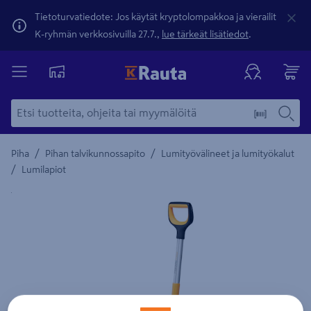
Tietoturvatiedote: Jos käytät kryptolompakkoa ja vierailit
K-ryhmän verkkosivuilla 27.7.,
lue tärkeät lisätiedot
.
/
/
Piha
Pihan talvikunnossapito
Lumityövälineet ja lumityökalut
/
Lumilapiot
Yksityiskohtainen kuvaus löytyy Tuotteen kuvaus -maamerki