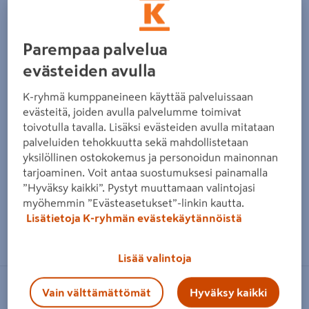
Edellinen
Seura
Parempaa palvelua
evästeiden avulla
K-ryhmä kumppaneineen käyttää palveluissaan
evästeitä, joiden avulla palvelumme toimivat
toivotulla tavalla. Lisäksi evästeiden avulla mitataan
palveluiden tehokkuutta sekä mahdollistetaan
yksilöllinen ostokokemus ja personoidun mainonnan
tarjoaminen. Voit antaa suostumuksesi painamalla
”Hyväksy kaikki”. Pystyt muuttamaan valintojasi
myöhemmin ”Evästeasetukset”-linkin kautta.
Lisätietoja K-ryhmän evästekäytännöistä
Zoomaa kuvaa sormilla kosketusnäytöllä
Lisää valintoja
FISKARS
Vain välttämättömät
Hyväksy kaikki