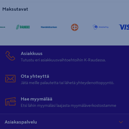
Maksutavat
Asiakkuus
Tutustu eri asiakkuusvaihtoehtoihin K-Raudassa.
Ota yhteyttä
Jätä meille palautetta tai lähetä yhteydenottopyyntö.
Hae myymälää
Etsi lähin myymäläsi laajasta myymäläverkostostamme
Asiakaspalvelu