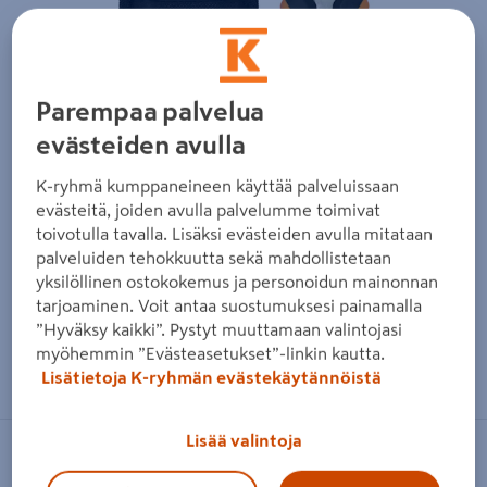
Edellinen
Seura
Parempaa palvelua
evästeiden avulla
K-ryhmä kumppaneineen käyttää palveluissaan
evästeitä, joiden avulla palvelumme toimivat
toivotulla tavalla. Lisäksi evästeiden avulla mitataan
palveluiden tehokkuutta sekä mahdollistetaan
yksilöllinen ostokokemus ja personoidun mainonnan
tarjoaminen. Voit antaa suostumuksesi painamalla
”Hyväksy kaikki”. Pystyt muuttamaan valintojasi
myöhemmin ”Evästeasetukset”-linkin kautta.
Zoomaa kuvaa sormilla kosketusnäytöllä
Lisätietoja K-ryhmän evästekäytännöistä
Lisää valintoja
FISKARS