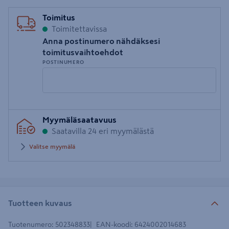
Toimitus
Toimitettavissa
Anna postinumero nähdäksesi
toimitusvaihtoehdot
POSTINUMERO
Syötä
Myymäläsaatavuus
postinumero
Saatavilla 24 eri myymälästä
Valitse myymälä
Tuotteen kuvaus
Tuotenumero
:
502348833
EAN-koodi
:
6424002014683