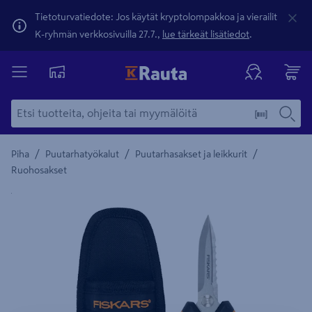
Tietoturvatiedote: Jos käytät kryptolompakkoa ja vierailit
K-ryhmän verkkosivuilla 27.7.,
lue tärkeät lisätiedot
.
/
/
/
Piha
Puutarhatyökalut
Puutarhasakset ja leikkurit
Ruohosakset
Yksityiskohtainen kuvaus löytyy Tuotteen kuvaus -maamerki