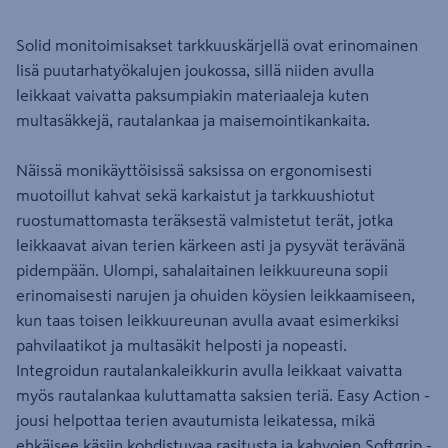
Solid monitoimisakset tarkkuuskärjellä ovat erinomainen
lisä puutarhatyökalujen joukossa, sillä niiden avulla
leikkaat vaivatta paksumpiakin materiaaleja kuten
multasäkkejä, rautalankaa ja maisemointikankaita.
Näissä monikäyttöisissä saksissa on ergonomisesti
muotoillut kahvat sekä karkaistut ja tarkkuushiotut
ruostumattomasta teräksestä valmistetut terät, jotka
leikkaavat aivan terien kärkeen asti ja pysyvät terävänä
pidempään. Ulompi, sahalaitainen leikkuureuna sopii
erinomaisesti narujen ja ohuiden köysien leikkaamiseen,
kun taas toisen leikkuureunan avulla avaat esimerkiksi
pahvilaatikot ja multasäkit helposti ja nopeasti.
Integroidun rautalankaleikkurin avulla leikkaat vaivatta
myös rautalankaa kuluttamatta saksien teriä. Easy Action -
jousi helpottaa terien avautumista leikatessa, mikä
ehkäisee käsiin kohdistuvaa rasitusta ja kahvojen Softgrip -