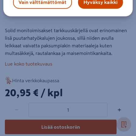
Vain välttämättömät
Hyväksy kaikki
Monitoimisakset Snip SP320 Fiskars
Tuotenumero
:
502348833
EAN-koodi
:
6424002014683
Solid monitoimisakset tarkkuuskärjellä ovat erinomainen
lisä puutarhatyökalujen joukossa, sillä niiden avulla
leikkaat vaivatta paksumpiakin materiaaleja kuten
multasäkkejä, rautalankaa ja maisemointikankaita.
Lue koko tuotekuvaus
Hinta verkkokaupassa
20,95€/kpl
20,95 €
/ kpl
1 tuotetta
Määrä
−
+
Lisää ostoskoriin