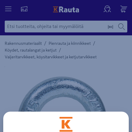
/
/
Rakennusmateriaalit
Pienrauta ja kiinnikkeet
/
Köydet, rautalangat ja ketjut
Vaijeritarvikkeet, köysitarvikkeet ja ketjutarvikkeet
Yksityiskohtainen kuvaus löytyy Tuotteen kuvaus -maamerki
Edellinen
Seura