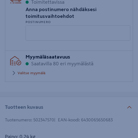
Toimitettavissa
Anna postinumero nähdäksesi
toimitusvaihtoehdot
POSTINUMERO
Syötä
Myymäläsaatavuus
postinumero
Saatavilla 80 eri myymälästä
Valitse myymälä
Tuotteen kuvaus
Tuotenumero
:
502347570
EAN-koodi
:
6430065650683
Paino: 0,24 kg