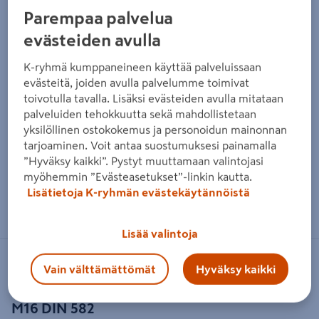
Parempaa palvelua
evästeiden avulla
K-ryhmä kumppaneineen käyttää palveluissaan
evästeitä, joiden avulla palvelumme toimivat
toivotulla tavalla. Lisäksi evästeiden avulla mitataan
palveluiden tehokkuutta sekä mahdollistetaan
yksilöllinen ostokokemus ja personoidun mainonnan
tarjoaminen. Voit antaa suostumuksesi painamalla
”Hyväksy kaikki”. Pystyt muuttamaan valintojasi
myöhemmin ”Evästeasetukset”-linkin kautta.
Lisätietoja K-ryhmän evästekäytännöistä
Zoomaa kuvaa sormilla kosketusnäytöllä
Lisää valintoja
HAKLIFT
Vain välttämättömät
Hyväksy kaikki
Nostosilmukkamutteri Haklift 0,70tn
M16 DIN 582