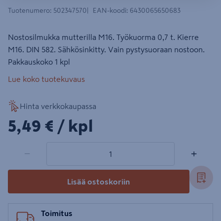
Tuotenumero
:
502347570
EAN-koodi
:
6430065650683
Nostosilmukka mutterilla M16. Työkuorma 0,7 t. Kierre
M16. DIN 582. Sähkösinkitty. Vain pystysuoraan nostoon.
Pakkauskoko 1 kpl
Lue koko tuotekuvaus
Hinta verkkokaupassa
5,49€/kpl
5,49 €
/ kpl
1 tuotetta
Määrä
−
+
Lisää ostoskoriin
Toimitus