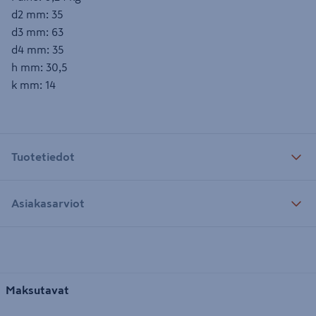
d2 mm: 35
d3 mm: 63
d4 mm: 35
h mm: 30,5
k mm: 14
Tuotetiedot
Asiakasarviot
Maksutavat