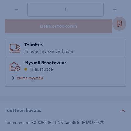
1 tuotetta
Määrä
−
+
Lisää ostoskoriin
Toimitus
Ei ostettavissa verkosta
Myymäläsaatavuus
Tilaustuote
Valitse myymälä
Tuotteen kuvaus
Tuotenumero
:
501836206
EAN-koodi
:
6416129387429