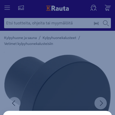
/
/
Kylpyhuone ja sauna
Kylpyhuonekalusteet
Vetimet kylpyhuonekalusteisiin
Yksityiskohtainen kuvaus löytyy Tuotteen kuvaus -maamerki
Edellinen
Seura