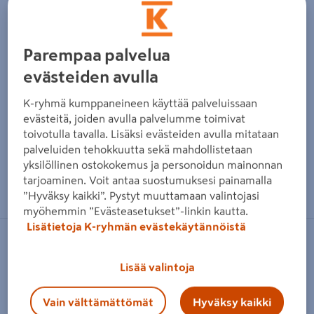
Parempaa palvelua
evästeiden avulla
K-ryhmä kumppaneineen käyttää palveluissaan
evästeitä, joiden avulla palvelumme toimivat
toivotulla tavalla. Lisäksi evästeiden avulla mitataan
palveluiden tehokkuutta sekä mahdollistetaan
yksilöllinen ostokokemus ja personoidun mainonnan
Zoomaa kuvaa sormilla kosketusnäytöllä
tarjoaminen. Voit antaa suostumuksesi painamalla
”Hyväksy kaikki”. Pystyt muuttamaan valintojasi
myöhemmin ”Evästeasetukset”-linkin kautta.
Lisätietoja K-ryhmän evästekäytännöistä
IDO
Lisää valintoja
Nuppivedin IDO 2,5cm musta
Tuotenumero
:
501836206
EAN-koodi
:
6416129387429
Vain välttämättömät
Hyväksy kaikki