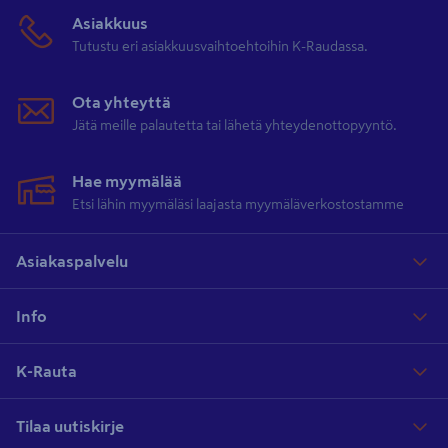
Asiakkuus
Tutustu eri asiakkuusvaihtoehtoihin K-Raudassa.
Ota yhteyttä
Jätä meille palautetta tai lähetä yhteydenottopyyntö.
Hae myymälää
Etsi lähin myymäläsi laajasta myymäläverkostostamme
Asiakaspalvelu
Info
K-Rauta
Tilaa uutiskirje