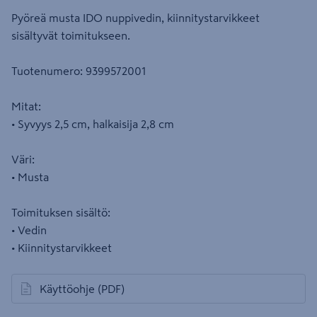
Pyöreä musta IDO nuppivedin, kiinnitystarvikkeet
sisältyvät toimitukseen.
Tuotenumero: 9399572001
Mitat:
• Syvyys 2,5 cm, halkaisija 2,8 cm
Väri:
• Musta
Toimituksen sisältö:
• Vedin
• Kiinnitystarvikkeet
Käyttöohje
(PDF)
avautuu uuteen välilehteen