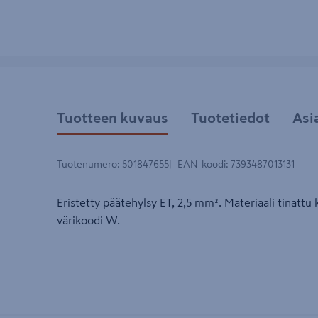
Tuotteen kuvaus
Tuotetiedot
Asi
Tuotenumero
:
501847655
EAN-koodi
:
7393487013131
Eristetty päätehylsy ET, 2,5 mm². Materiaali tinattu 
värikoodi W.