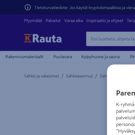
Tietoturvatiedote: Jos käytät kryptolompakkoa ja vierai
Myymälät
Palvelut
Varaa aika
Inspiraatio ja ohjeet
Tera
Rakennusmateriaalit
Puutavara
Kylpyhuone ja sauna
Pi
/
/
/
Sähkö ja valaisimet
Sähköasennus
Sähkökaapelit
J
Yksityiskohtainen kuvaus löytyy Tuotteen kuvaus -
Parem
K-ryhmä 
palvelum
palvelui
personoi
”Hyväksy