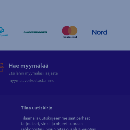
Hae myymälää
Etsi lähin myymäläsi laajasta
myymäläverkostostamme
Tilaa uutiskirje
Tilaamalla uutiskirjeemme saat parhaat
tarjoukset, vinkit ja ohjeet suoraan
sähköpostiisi. Sinun pitää olla yli 18-vuotias