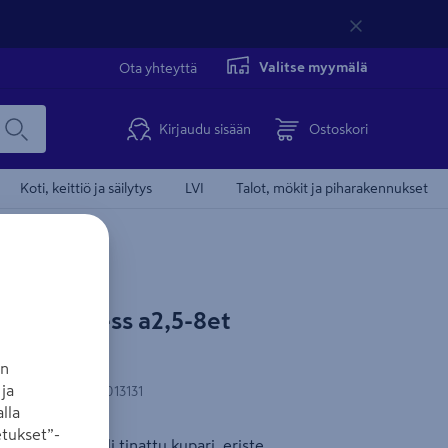
Valitse myymälä
Ota yhteyttä
Kirjaudu sisään
Ostoskori
Koti, keittiö ja säilytys
LVI
Talot, mökit ja piharakennukset
etty Elpress a2,5-8et
an
ja
N-koodi
:
7393487013131
lla
tukset”-
 mm². Materiaali tinattu kupari, eriste