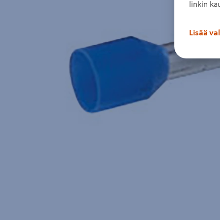
linkin ka
Lisää va