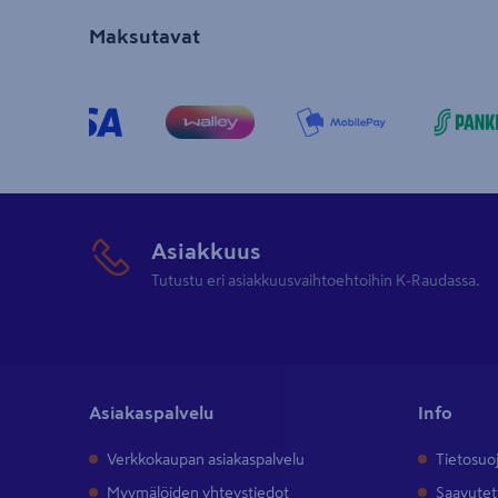
Maksutavat
Asiakkuus
Tutustu eri asiakkuusvaihtoehtoihin K-Raudassa.
Asiakaspalvelu
Info
Verkkokaupan asiakaspalvelu
Tietosuo
Myymälöiden yhteystiedot
Saavutet