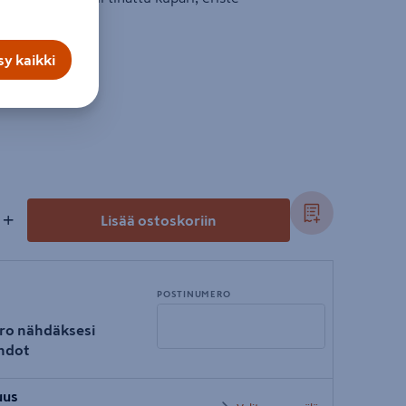
 W.
y kaikki
+
Lisää ostoskoriin
POSTINUMERO
ro nähdäksesi
hdot
Syötä
uus
postinumero