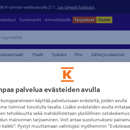
lit K-ryhmän verkkosivuilla 27.7.,
lue tärkeät lisätiedot
.
ssilaskuri
Tuotemerkit
Ammattilaisille
Tarjoukset
Outlet
ntamateriaalit
Maalit
Työkalut
Piha
Sähkö ja valaisimet
atkosholkit ja pääteholkit
maamerkistä
ELPRESS
paa palvelua evästeiden avulla
Pääteholkki erist
kumppaneineen käyttää palveluissaan evästeitä, joiden avulla
100kpl
me toimivat toivotulla tavalla. Lisäksi evästeiden avulla mitata
den tehokkuutta sekä mahdollistetaan yksilöllinen ostokokemus 
Tuotenumero
:
501847655
EA
dun mainonnan tarjoaminen. Voit antaa suostumuksesi painama
 kaikki”. Pystyt muuttamaan valintojasi myöhemmin ”Evästease
Eristetty päätehylsy ET, 2,5