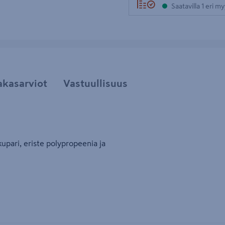
Saatavilla 1 eri m
akasarviot
Vastuullisuus
kupari, eriste polypropeenia ja