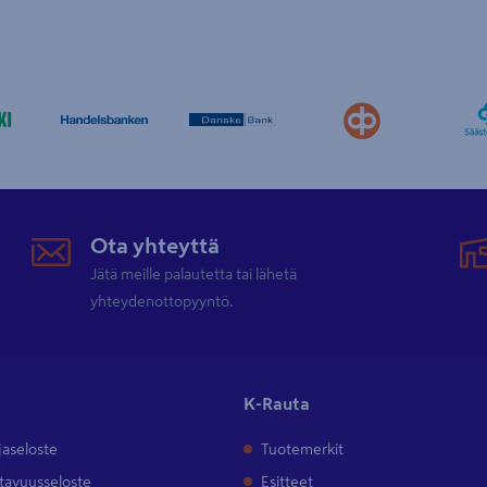
Ota yhteyttä
Jätä meille palautetta tai lähetä
yhteydenottopyyntö.
K-Rauta
jaseloste
Tuotemerkit
tavuusseloste
Esitteet