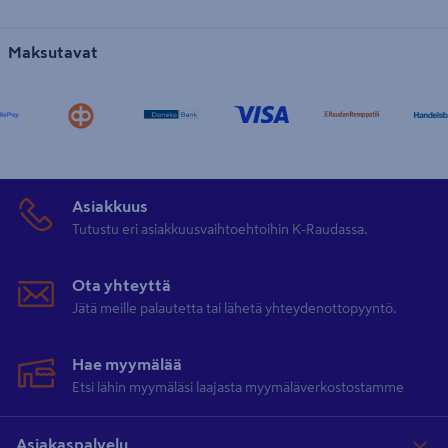
Maksutavat
Asiakkuus
Tutustu eri asiakkuusvaihtoehtoihin K-Raudassa.
Ota yhteyttä
Jätä meille palautetta tai lähetä yhteydenottopyyntö.
Hae myymälää
Etsi lähin myymäläsi laajasta myymäläverkostostamme
Asiakaspalvelu