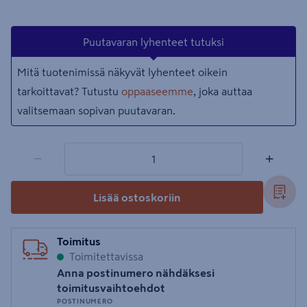
Puutavaran lyhenteet tutuksi
Mitä tuotenimissä näkyvät lyhenteet oikein
tarkoittavat? Tutustu
oppaaseemme
, joka auttaa
valitsemaan sopivan puutavaran.
1 tuotetta
Määrä
−
+
Lisää ostoskoriin
Toimitus
Toimitettavissa
Anna postinumero nähdäksesi
toimitusvaihtoehdot
POSTINUMERO