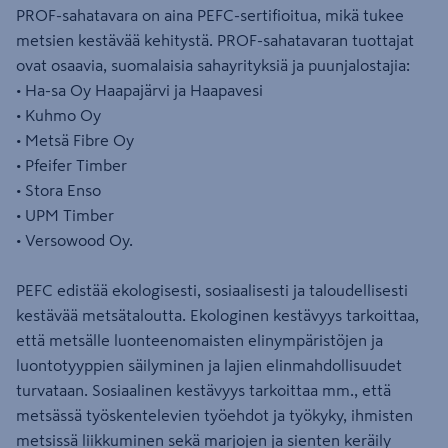
PROF-sahatavara on aina PEFC-sertifioitua, mikä tukee
metsien kestävää kehitystä. PROF-sahatavaran tuottajat
ovat osaavia, suomalaisia sahayrityksiä ja puunjalostajia:
• Ha-sa Oy Haapajärvi ja Haapavesi
• Kuhmo Oy
• Metsä Fibre Oy
• Pfeifer Timber
• Stora Enso
• UPM Timber
• Versowood Oy.
PEFC edistää ekologisesti, sosiaalisesti ja taloudellisesti
kestävää metsätaloutta. Ekologinen kestävyys tarkoittaa,
että metsälle luonteenomaisten elinympäristöjen ja
luontotyyppien säilyminen ja lajien elinmahdollisuudet
turvataan. Sosiaalinen kestävyys tarkoittaa mm., että
metsässä työskentelevien työehdot ja työkyky, ihmisten
metsissä liikkuminen sekä marjojen ja sienten keräily