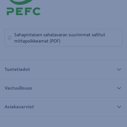
Sahapintaisen sahatavaran suurimmat sallitut
avautuu uuteen välilehteen
mittapoikkeamat
(PDF)
Tuotetiedot
Vastuullisuus
Asiakasarviot