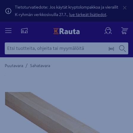
Tietoturvatiedote: Jos käytät kryptolompakkoa ja vierailit
K-ryhmän verkkosivuilla 27.7.,
lue tärkeät lisätiedot
.
/
Puutavara
Sahatavara
Yksityiskohtainen kuvaus löytyy Tuotteen kuvaus -maamerki