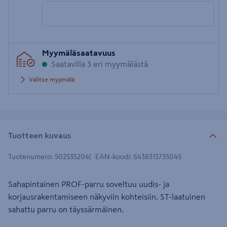
Syötä
Myymäläsaatavuus
postinumero
Saatavilla 3 eri myymälästä
Valitse myymälä
Tuotteen kuvaus
Tuotenumero
:
502535204
EAN-koodi
:
6438313735045
Sahapintainen PROF-parru soveltuu uudis- ja
korjausrakentamiseen näkyviin kohteisiin. ST-laatuinen
sahattu parru on täyssärmäinen.