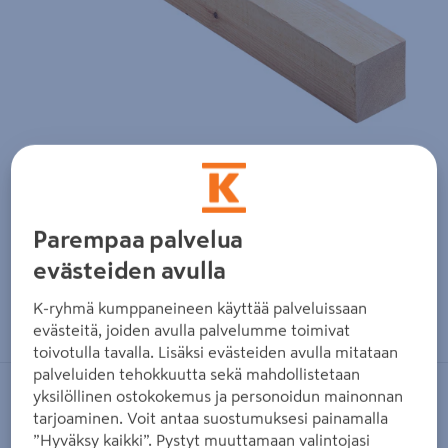
Parempaa palvelua
evästeiden avulla
Zoomaa kuvaa sormilla kosketusnäytöllä
K-ryhmä kumppaneineen käyttää palveluissaan
evästeitä, joiden avulla palvelumme toimivat
toivotulla tavalla. Lisäksi evästeiden avulla mitataan
palveluiden tehokkuutta sekä mahdollistetaan
yksilöllinen ostokokemus ja personoidun mainonnan
PROF
tarjoaminen. Voit antaa suostumuksesi painamalla
Parru PROF 100x100x4500 ST
”Hyväksy kaikki”. Pystyt muuttamaan valintojasi