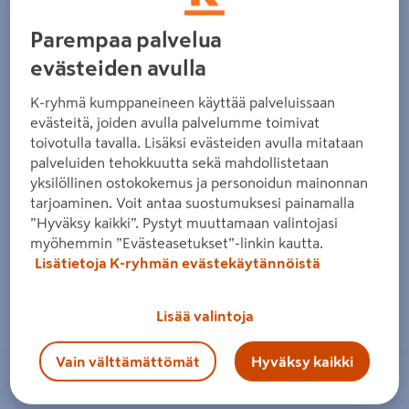
Edellinen
Seura
Parempaa palvelua
evästeiden avulla
K-ryhmä kumppaneineen käyttää palveluissaan
evästeitä, joiden avulla palvelumme toimivat
toivotulla tavalla. Lisäksi evästeiden avulla mitataan
palveluiden tehokkuutta sekä mahdollistetaan
yksilöllinen ostokokemus ja personoidun mainonnan
tarjoaminen. Voit antaa suostumuksesi painamalla
”Hyväksy kaikki”. Pystyt muuttamaan valintojasi
myöhemmin ”Evästeasetukset”-linkin kautta.
Lisätietoja K-ryhmän evästekäytännöistä
Zoomaa kuvaa sormilla kosketusnäytöllä
Lisää valintoja
Vain välttämättömät
Hyväksy kaikki
ABB