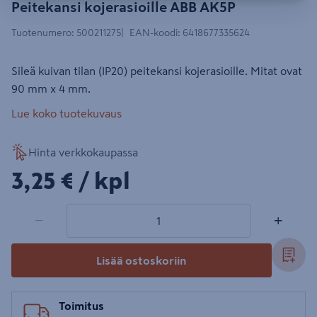
Peitekansi kojerasioille ABB AK5P
Tuotenumero
:
500211275
EAN-koodi
:
6418677335624
Sileä kuivan tilan (IP20) peitekansi kojerasioille. Mitat ovat
90 mm x 4 mm.
Lue koko tuotekuvaus
Hinta verkkokaupassa
3,25€/kpl
3,25 €
/ kpl
1 tuotetta
Määrä
−
+
Lisää ostoskoriin
Toimitus