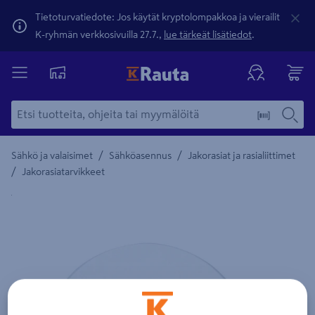
Tietoturvatiedote: Jos käytät kryptolompakkoa ja vierailit
K-ryhmän verkkosivuilla 27.7.,
lue tärkeät lisätiedot
.
/
/
Sähkö ja valaisimet
Sähköasennus
Jakorasiat ja rasialiittimet
/
Jakorasiatarvikkeet
Yksityiskohtainen kuvaus löytyy Tuotteen kuvaus -maamerki