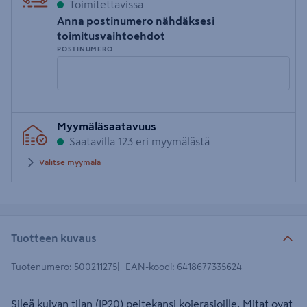
Toimitettavissa
Anna postinumero nähdäksesi
toimitusvaihtoehdot
POSTINUMERO
Syötä
Myymäläsaatavuus
postinumero
Saatavilla 123 eri myymälästä
Valitse myymälä
Tuotteen kuvaus
Tuotenumero
:
500211275
EAN-koodi
:
6418677335624
Sileä kuivan tilan (IP20) peitekansi kojerasioille. Mitat ovat