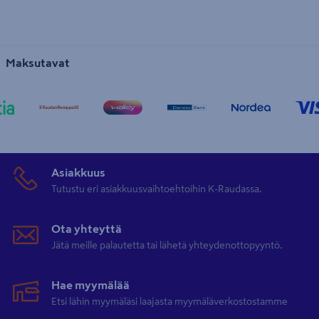
Maksutavat
Asiakkuus
Tutustu eri asiakkuusvaihtoehtoihin K-Raudassa.
Ota yhteyttä
Jätä meille palautetta tai lähetä yhteydenottopyyntö.
Hae myymälää
Etsi lähin myymäläsi laajasta myymäläverkostostamme