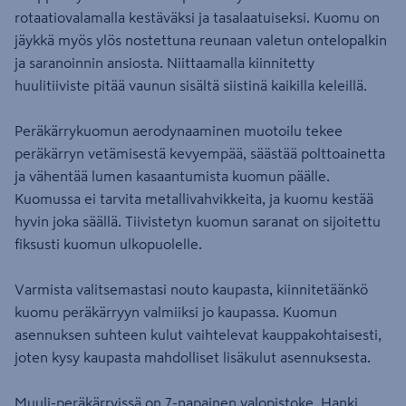
rotaatiovalamalla kestäväksi ja tasalaatuiseksi. Kuomu on
jäykkä myös ylös nostettuna reunaan valetun ontelopalkin
ja saranoinnin ansiosta. Niittaamalla kiinnitetty
huulitiiviste pitää vaunun sisältä siistinä kaikilla keleillä.
Peräkärrykuomun aerodynaaminen muotoilu tekee
peräkärryn vetämisestä kevyempää, säästää polttoainetta
ja vähentää lumen kasaantumista kuomun päälle.
Kuomussa ei tarvita metallivahvikkeita, ja kuomu kestää
hyvin joka säällä. Tiivistetyn kuomun saranat on sijoitettu
fiksusti kuomun ulkopuolelle.
Varmista valitsemastasi nouto kaupasta, kiinnitetäänkö
kuomu peräkärryyn valmiiksi jo kaupassa. Kuomun
asennuksen suhteen kulut vaihtelevat kauppakohtaisesti,
joten kysy kaupasta mahdolliset lisäkulut asennuksesta.
Muuli-peräkärryissä on 7-napainen valopistoke. Hanki