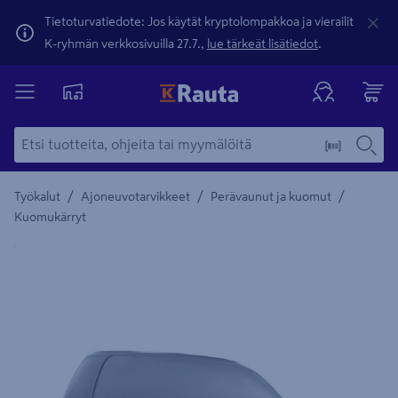
Tietoturvatiedote: Jos käytät kryptolompakkoa ja vierailit
K-ryhmän verkkosivuilla 27.7.,
lue tärkeät lisätiedot
.
/
/
/
Työkalut
Ajoneuvotarvikkeet
Perävaunut ja kuomut
Kuomukärryt
Yksityiskohtainen kuvaus löytyy Tuotteen kuvaus -maamerki