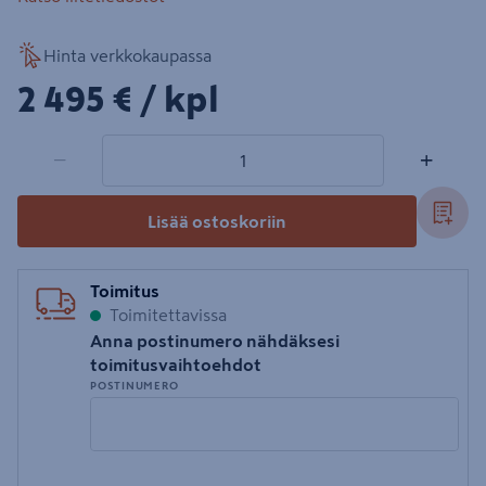
Hinta verkkokaupassa
2495€/kpl
2 495 €
/ kpl
1 tuotetta
Määrä
−
+
Lisää ostoskoriin
Toimitus
Toimitettavissa
Anna postinumero nähdäksesi
toimitusvaihtoehdot
POSTINUMERO