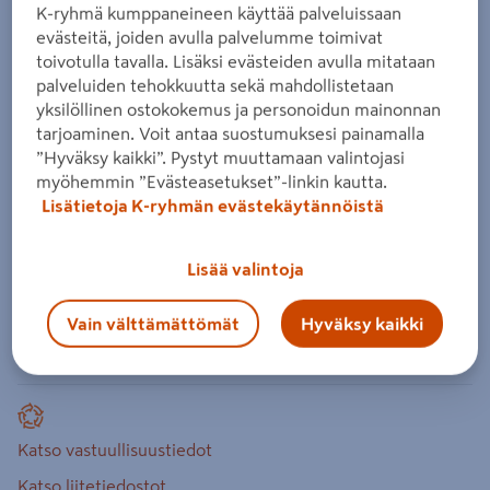
Peräkärry Muuli 1400XL kuomulla (ei
K-ryhmä kumppaneineen käyttää palveluissaan
evästeitä, joiden avulla palvelumme toimivat
sis. kuomun asennusta)
toivotulla tavalla. Lisäksi evästeiden avulla mitataan
Tuotenumero
:
502642312
EAN-koodi
:
6438061170853
palveluiden tehokkuutta sekä mahdollistetaan
yksilöllinen ostokokemus ja personoidun mainonnan
tarjoaminen. Voit antaa suostumuksesi painamalla
Muuli 1400XL -peräkärry 120 cm kuomulla, 540 + 75 kg
”Hyväksy kaikki”. Pystyt muuttamaan valintojasi
kantavuudella ja 140 x 324 x 34 cm lavakoolla. Lehtijouset
myöhemmin ”Evästeasetukset”-linkin kautta.
ja iskunvaimentajat takaavat tasaisen ja kevyen
Lisätietoja K-ryhmän evästekäytännöistä
kuljetuksen. Kokonaismitat: 454 x 181 cm.
Lisää valintoja
lavakoko 140 x 324 x 34 cm
kantavuus 540 + 75 kg
Vain välttämättömät
Hyväksy kaikki
Lue koko tuotekuvaus
Katso vastuullisuustiedot
Katso liitetiedostot