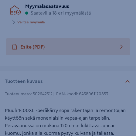
Syötä
Myymäläsaatavuus
postinumero
Saatavilla 18 eri myymälästä
Valitse myymälä
Esite
(PDF)
avautuu uuteen välilehteen
Tuotteen kuvaus
Tuotenumero
:
502642312
EAN-koodi
:
6438061170853
Muuli 1400XL -peräkärry sopii rakentajan ja remontoijan
käyttöön sekä monenlaisiin vapaa-ajan tarpeisiin.
Perävaunussa on mukana 120 cm:n lukittava Juncar-
kuomu, jonka alla kuorma pysyy kuivana ja tallessa.