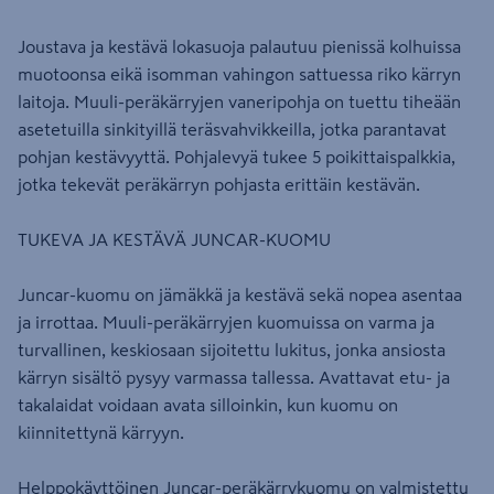
Joustava ja kestävä lokasuoja palautuu pienissä kolhuissa
muotoonsa eikä isomman vahingon sattuessa riko kärryn
laitoja. Muuli-peräkärryjen vaneripohja on tuettu tiheään
asetetuilla sinkityillä teräsvahvikkeilla, jotka parantavat
pohjan kestävyyttä. Pohjalevyä tukee 5 poikittaispalkkia,
jotka tekevät peräkärryn pohjasta erittäin kestävän.
TUKEVA JA KESTÄVÄ JUNCAR-KUOMU
Juncar-kuomu on jämäkkä ja kestävä sekä nopea asentaa
ja irrottaa. Muuli-peräkärryjen kuomuissa on varma ja
turvallinen, keskiosaan sijoitettu lukitus, jonka ansiosta
kärryn sisältö pysyy varmassa tallessa. Avattavat etu- ja
takalaidat voidaan avata silloinkin, kun kuomu on
kiinnitettynä kärryyn.
Helppokäyttöinen Juncar-peräkärrykuomu on valmistettu