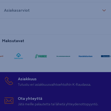
Asiakasarviot
Maksutavat
Asiakkuus
Tutustu eri asiakkuusvaihtoehtoihin K-Raudassa.
Ota yhteyttä
Jätä meille palautetta tai lähetä yhteydenottopyyntö.