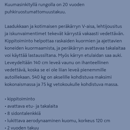
Kuumasinkityllä rungolla on 20 vuoden
puhkiruostumattomuustakuu.
Laadukkaan ja kotimaisen peräkärryn V-aisa, lehtijousitus
ja iskunvaimentimet tekevät kärrystä vakaasti vedettävän.
Kippitoiminto helpottaa raskaiden kuormien ja ajettavien
koneiden kuormaamista, ja peräkärryn avattavaa takalaitaa
voi käyttää lastaussiltana. Myös kärryn etulaidan saa auki.
Leveydeltään 140 cm leveä vaunu on ihanteellinen
vedettävä, koska se ei ole liian leveä pienemmille
autoillekaan. 540 kg on akselille kohdistuva maksimi
kokonaismassa ja 75 kg vetokoukulle kohdistuva massa.
• kippitoiminto
• avattava etu- ja takalaita
• 8 sidontalenkkiä
• lukittava aerodynaaminen kuomu, korkeus 120 cm
• 2 vuoden takuu