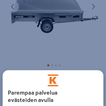
Edellinen
Seura
Zoomaa kuvaa sormilla kosketusnäytöllä
Parempaa palvelua
evästeiden avulla
MUULI