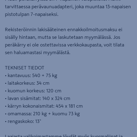
tarvittaessa perävaunuadapteri, joka muuntaa 13-napaisen
pistotulpan 7-napaiseksi.
Rekisteröinnin lakisääteinen ennakkoilmoitusmaksu ei
sisälly hintaan, mutta se laskutetaan myymälässä. Jos
peräkärry ei ole ostettavissa verkkokaupasta, voit tilata
sen haluamastasi myymälästä.
TEKNISET TIEDOT
• kantavuus: 540 + 75 kg
• laitakorkeus: 34 cm
• kuomun korkeus: 120 cm
• lavan sisämitat: 140 x 324 cm
• kärryn kokonaismitat: 454 x 181 cm
• omamassa: 210 kg + kuomu 73 kg
• rengaskoko: 13"
Laajasta valikoimastamme löydät myös kuormaliinat ja