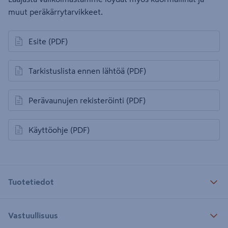
muut peräkärrytarvikkeet.
Esite
(PDF)
avautuu uuteen välilehteen
Tarkistuslista ennen lähtöä
(PDF)
avautuu uuteen välilehteen
Perävaunujen rekisteröinti
(PDF)
avautuu uuteen välilehteen
Käyttöohje
(PDF)
avautuu uuteen välilehteen
Tuotetiedot
Vastuullisuus