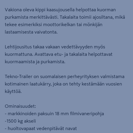
Vakiona oleva kippi kaasujousella helpottaa kuorman
purkamista merkittävästi. Takalaita toimii ajosiltana, mikä
tekee esimerkiksi moottorikelkan tai mönkijän
lastaamisesta vaivatonta.
Lehtijousitus takaa vakaan vedettävyyden myös
kuormattuna. Avattava etu- ja takalaita helpottavat
kuormaamista ja purkamista.
Tekno-Trailer on suomalaisen perheyrityksen valmistama
kotimainen laatukärry, joka on tehty kestämään vuosien
käyttöä.
Ominaisuudet:
- markkinoiden paksuin 18 mm filmivaneripohja
-1500 kg akseli
- huoltovapaat vedenpitävät navat