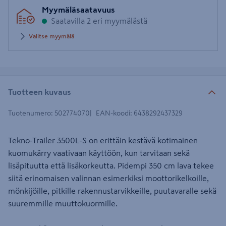
Myymäläsaatavuus
Saatavilla 2 eri myymälästä
Valitse myymälä
Tuotteen kuvaus
Tuotenumero
:
502774070
EAN-koodi
:
6438292437329
Tekno-Trailer 3500L-S on erittäin kestävä kotimainen
kuomukärry vaativaan käyttöön, kun tarvitaan sekä
lisäpituutta että lisäkorkeutta. Pidempi 350 cm lava tekee
siitä erinomaisen valinnan esimerkiksi moottorikelkoille,
mönkijöille, pitkille rakennustarvikkeille, puutavaralle sekä
suuremmille muuttokuormille.