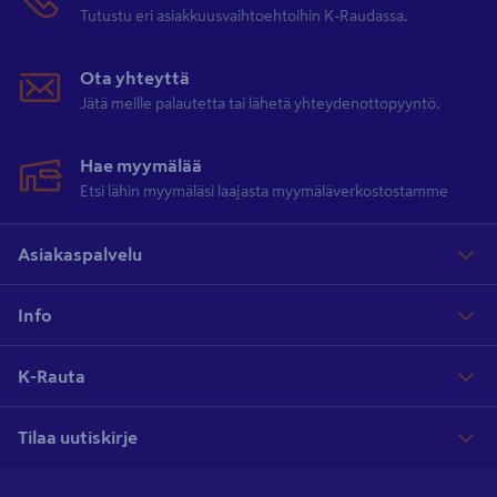
Tutustu eri asiakkuusvaihtoehtoihin K-Raudassa.
Ota yhteyttä
Jätä meille palautetta tai lähetä yhteydenottopyyntö.
Hae myymälää
Etsi lähin myymäläsi laajasta myymäläverkostostamme
Asiakaspalvelu
Info
K-Rauta
Tilaa uutiskirje