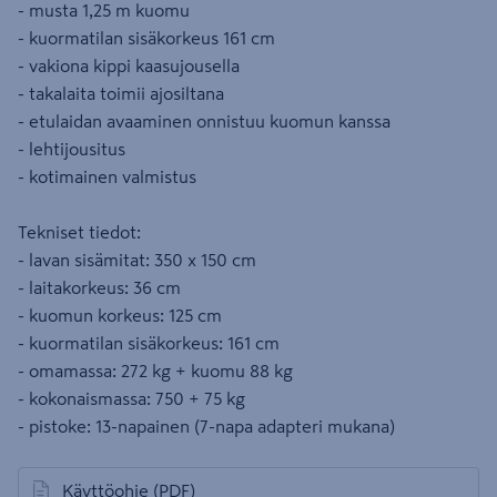
- musta 1,25 m kuomu
- kuormatilan sisäkorkeus 161 cm
- vakiona kippi kaasujousella
- takalaita toimii ajosiltana
- etulaidan avaaminen onnistuu kuomun kanssa
- lehtijousitus
- kotimainen valmistus
Tekniset tiedot:
- lavan sisämitat: 350 x 150 cm
- laitakorkeus: 36 cm
- kuomun korkeus: 125 cm
- kuormatilan sisäkorkeus: 161 cm
- omamassa: 272 kg + kuomu 88 kg
- kokonaismassa: 750 + 75 kg
- pistoke: 13-napainen (7-napa adapteri mukana)
Käyttöohje
(PDF)