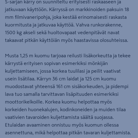
S-sarjan kärry on suunniteltu erityisesti raskaaseen ja
jatkuvaan käyttöön. Kärryssä on markkinoiden paksuin 18
mm filmivaneripohja, joka kestää erinomaisesti raskasta
kuormitusta ja jatkuvaa käyttöä. Vahva runkorakenne,
1500 kg akseli sekä huoltovapaat vedenpitävät navat
takaavat pitkän käyttöiän myös haastavissa olosuhteissa.
Musta 1,25 m kuomu tarjoaa reilusti lisäkorkeutta ja tekee
kärrystä erityisen sopivan esimerkiksi mönkijän
kuljettamiseen, jossa korkea tuulilasi ja peilit vaativat
usein lisätilaa. Kärryn 36 cm laidat ja 125 cm kuomu
muodostavat yhteensä 161 cm sisäkorkeuden, ja pidempi
lava tuo samalla tarvittavan lisäpituuden esimerkiksi
moottorikelkoille. Korkea kuomu helpottaa myös
korkeiden huonekalujen, kodinkoneiden ja muiden tilaa
vaativien tavaroiden kuljettamista säältä suojassa.
Etulaidan avaaminen onnistuu myös kuomun ollessa
asennettuna, mikä helpottaa pitkän tavaran kuljettamista.