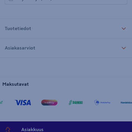
avautuu uuteen välilehteen
Tuotetiedot
Asiakasarviot
Maksutavat
Asiakkuus