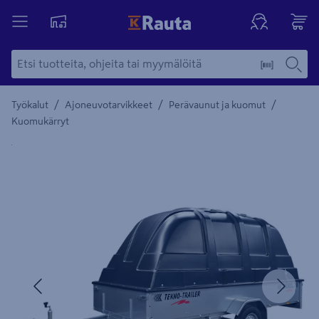
/
/
/
Työkalut
Ajoneuvotarvikkeet
Perävaunut ja kuomut
Kuomukärryt
Yksityiskohtainen kuvaus löytyy Tuotteen kuvaus -maamerki
Edellinen
Seura