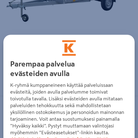
Parempaa palvelua
evästeiden avulla
Zoomaa kuvaa sormilla kosketusnäytöllä
K-ryhmä kumppaneineen käyttää palveluissaan
evästeitä, joiden avulla palvelumme toimivat
toivotulla tavalla. Lisäksi evästeiden avulla mitataan
palveluiden tehokkuutta sekä mahdollistetaan
NO BRAND
yksilöllinen ostokokemus ja personoidun mainonnan
Peräkärry Tekno-Trailer 3500L-S
tarjoaminen. Voit antaa suostumuksesi painamalla
1,25m musta kuomu
”Hyväksy kaikki”. Pystyt muuttamaan valintojasi
myöhemmin ”Evästeasetukset”-linkin kautta.
Tuotenumero
:
502774070
EAN-koodi
:
6438292437329