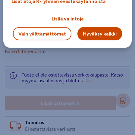
Lisätietoja K-ryhmän evästekäytännöistä
Tekno-Trailer 3500L-S on erittäin kestävä kotimainen
Lisää valintoja
kuomukärry vaativaan käyttöön, kun tarvitaan sekä
lisäpituutta että lisäkorkeutta.
Vain välttämättömät
Hyväksy kaikki
Lue koko tuotekuvaus
Katso liitetiedostot
Tuote ei ole ostettavissa verkkokaupasta. Katso
myymäläsaatavuus ja hinta
tästä.
Lisää ostoskoriin
Toimitus
Ei ostettavissa verkosta