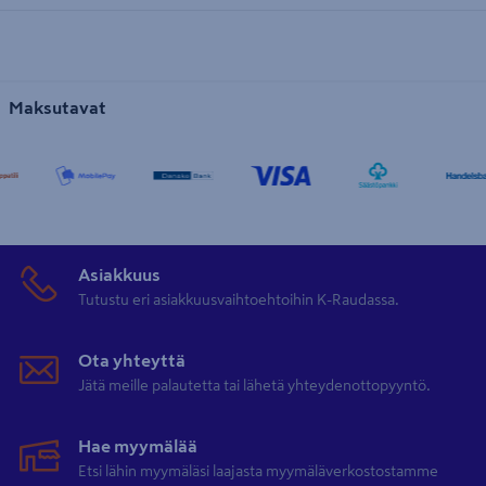
Maksutavat
Asiakkuus
Tutustu eri asiakkuusvaihtoehtoihin K-Raudassa.
Ota yhteyttä
Jätä meille palautetta tai lähetä yhteydenottopyyntö.
Hae myymälää
Etsi lähin myymäläsi laajasta myymäläverkostostamme