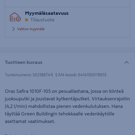
Syötä
Myymäläsaatavuus
postinumero
Tilaustuote
Valitse myymälä
Tuotteen kuvaus
Tuotenumero
:
502188741
EAN-koodi
:
6414150078613
Oras Safira 1010F-105 on pesuallashana, jossa on kiinteä
juoksuputki ja joustavat kytkentäputket. Virtauksenrajoitin
(4,2 l/min) mahdollistaa pienen vedenkulutuksen. Hana
täyttää Green Buildingin tehokkaalle vedenkäytölle
asettamat vaatimukset.