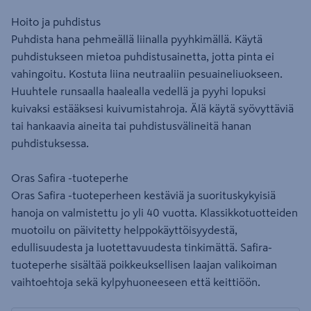
Hoito ja puhdistus
Puhdista hana pehmeällä liinalla pyyhkimällä. Käytä
puhdistukseen mietoa puhdistusainetta, jotta pinta ei
vahingoitu. Kostuta liina neutraaliin pesuaineliuokseen.
Huuhtele runsaalla haalealla vedellä ja pyyhi lopuksi
kuivaksi estääksesi kuivumistahroja. Älä käytä syövyttäviä
tai hankaavia aineita tai puhdistusvälineitä hanan
puhdistuksessa.
Oras Safira -tuoteperhe
Oras Safira -tuoteperheen kestäviä ja suorituskykyisiä
hanoja on valmistettu jo yli 40 vuotta. Klassikkotuotteiden
muotoilu on päivitetty helppokäyttöisyydestä,
edullisuudesta ja luotettavuudesta tinkimättä. Safira-
tuoteperhe sisältää poikkeuksellisen laajan valikoiman
vaihtoehtoja sekä kylpyhuoneeseen että keittiöön.