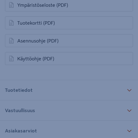
Ympäristöseloste
(PDF)
avautuu uuteen välilehteen
Tuotekortti
(PDF)
avautuu uuteen välilehteen
Asennusohje
(PDF)
avautuu uuteen välilehteen
Käyttöohje
(PDF)
avautuu uuteen välilehteen
Tuotetiedot
Vastuullisuus
Asiakasarviot