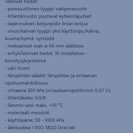
Tekniset tiedot:
- poresuuttimen tyyppi: vakiporesuutin
- liitäntämuoto: joustavat kytkentäputket
- laajennukset: ketjunpidin ilman ketjua
- vivun/kahvan tyyppi: yksi käyttövipu/kahva,
kuuma/kylmä -symbolit
- mekaaniset osat: ø 40 mm säätöosa
- erityisTekniset tiedot: 3S-Installation -
kiinnitysjärjestelmä
- väri: kromi
- lämpötilan säädöt: lämpötilan ja virtaaman
rajoitusmahdollisuus
- virtaama 300 kPa (virtauksenrajoittimin): 0.07 l/s
- liitäntäkoko: G3/8
- lämmin vesi: maks. +70 °C
- materiaali: messinki
- käyttöpaine: 50 - 1000 kPa
- ääniluokka: I (ISO 3822) Oras lab