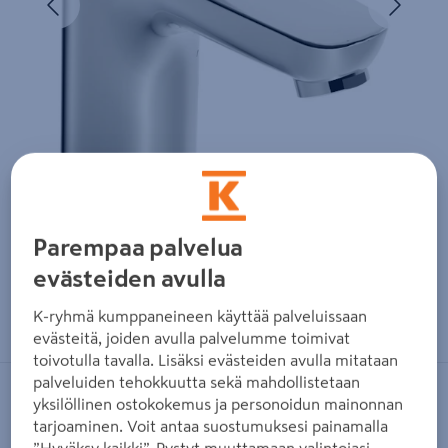
Parempaa palvelua
evästeiden avulla
Zoomaa kuvaa sormilla kosketusnäytöllä
K-ryhmä kumppaneineen käyttää palveluissaan
evästeitä, joiden avulla palvelumme toimivat
toivotulla tavalla. Lisäksi evästeiden avulla mitataan
palveluiden tehokkuutta sekä mahdollistetaan
ORAS
yksilöllinen ostokokemus ja personoidun mainonnan
tarjoaminen. Voit antaa suostumuksesi painamalla
Pesuallashana Oras 1010F-105 Safira
”Hyväksy kaikki”. Pystyt muuttamaan valintojasi