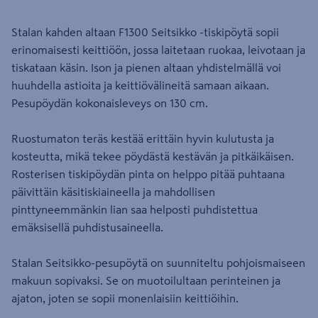
Stalan kahden altaan F1300 Seitsikko -tiskipöytä sopii
erinomaisesti keittiöön, jossa laitetaan ruokaa, leivotaan ja
tiskataan käsin. Ison ja pienen altaan yhdistelmällä voi
huuhdella astioita ja keittiövälineitä samaan aikaan.
Pesupöydän kokonaisleveys on 130 cm.
Ruostumaton teräs kestää erittäin hyvin kulutusta ja
kosteutta, mikä tekee pöydästä kestävän ja pitkäikäisen.
Rosterisen tiskipöydän pinta on helppo pitää puhtaana
päivittäin käsitiskiaineella ja mahdollisen
pinttyneemmänkin lian saa helposti puhdistettua
emäksisellä puhdistusaineella.
Stalan Seitsikko-pesupöytä on suunniteltu pohjoismaiseen
makuun sopivaksi. Se on muotoilultaan perinteinen ja
ajaton, joten se sopii monenlaisiin keittiöihin.