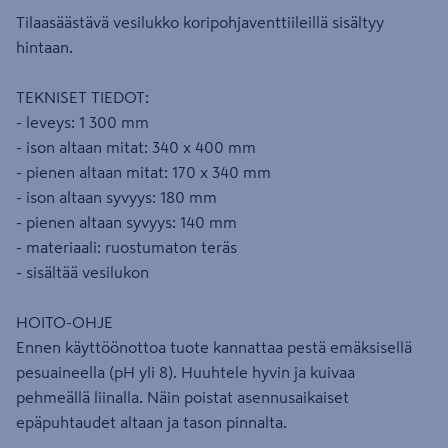
Tilaasäästävä vesilukko koripohjaventtiileillä sisältyy
hintaan.
TEKNISET TIEDOT:
- leveys: 1 300 mm
- ison altaan mitat: 340 x 400 mm
- pienen altaan mitat: 170 x 340 mm
- ison altaan syvyys: 180 mm
- pienen altaan syvyys: 140 mm
- materiaali: ruostumaton teräs
- sisältää vesilukon
HOITO-OHJE
Ennen käyttöönottoa tuote kannattaa pestä emäksisellä
pesuaineella (pH yli 8). Huuhtele hyvin ja kuivaa
pehmeällä liinalla. Näin poistat asennusaikaiset
epäpuhtaudet altaan ja tason pinnalta.