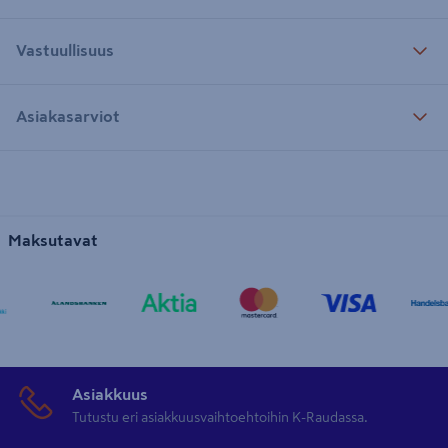
Vastuullisuus
Asiakasarviot
Maksutavat
Asiakkuus
Tutustu eri asiakkuusvaihtoehtoihin K-Raudassa.