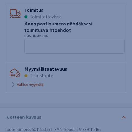
Toimitus
Toimitettavissa
Anna postinumero nähdäksesi
toimitusvaihtoehdot
POSTINUMERO
Syötä
Myymäläsaatavuus
postinumero
Tilaustuote
Valitse myymälä
Tuotteen kuvaus
Tuotenumero
:
501135059
EAN-koodi
:
6417791112166