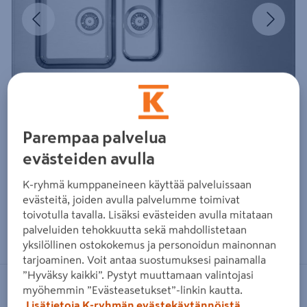
Edellinen
Seura
Parempaa palvelua
evästeiden avulla
K-ryhmä kumppaneineen käyttää palveluissaan
evästeitä, joiden avulla palvelumme toimivat
toivotulla tavalla. Lisäksi evästeiden avulla mitataan
Zoomaa kuvaa sormilla kosketusnäytöllä
palveluiden tehokkuutta sekä mahdollistetaan
yksilöllinen ostokokemus ja personoidun mainonnan
tarjoaminen. Voit antaa suostumuksesi painamalla
”Hyväksy kaikki”. Pystyt muuttamaan valintojasi
myöhemmin ”Evästeasetukset”-linkin kautta.
STALA
Lisätietoja K-ryhmän evästekäytännöistä