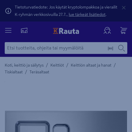
Tietoturvatiedote: Jos käytät kryptolompakkoa ja vierailit
K-ryhmän verkkosivuilla 27.7.,
lue tärkeät lisätiedot
.
/
/
/
Koti, keittiö ja säilytys
Keittiöt
Keittiön altaat ja hanat
/
Tiskialtaat
Teräsaltaat
Yksityiskohtainen kuvaus löytyy Tuotteen kuvaus -maamerki