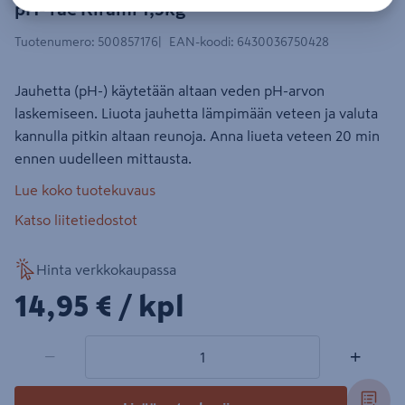
pH- rae Kirami 1,5kg
Tuotenumero
:
500857176
EAN-koodi
:
6430036750428
Jauhetta (pH-) käytetään altaan veden pH-arvon
laskemiseen. Liuota jauhetta lämpimään veteen ja valuta
kannulla pitkin altaan reunoja. Anna liueta veteen 20 min
ennen uudelleen mittausta.
Lue koko tuotekuvaus
Katso liitetiedostot
Hinta verkkokaupassa
14,95€/kpl
14,95 €
/ kpl
1 tuotetta
Määrä
−
+