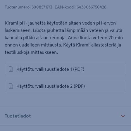
Tuotenumero
:
500857176
EAN-koodi
:
6430036750428
Kirami pH- jauhetta käytetään altaan veden pH-arvon
laskemiseen. Liuota jauhetta lämpimään veteen ja valuta
kannulla pitkin altaan reunoja. Anna liueta veteen 20 min
ennen uudelleen mittausta. Käytä Kirami-allastesteriä ja
testiliuskoja mittaukseen.
Käyttöturvallisuustiedote 1
(PDF)
avautuu uuteen välilehteen
Käyttöturvallisuustiedote 2
(PDF)
avautuu uuteen välilehteen
Tuotetiedot