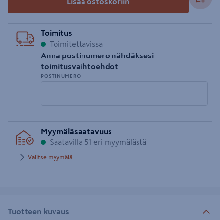
Lisää ostoskoriin
Toimitus
Toimitettavissa
Anna postinumero nähdäksesi
toimitusvaihtoehdot
POSTINUMERO
Syötä
Myymäläsaatavuus
postinumero
Saatavilla 51 eri myymälästä
Valitse myymälä
Tuotteen kuvaus