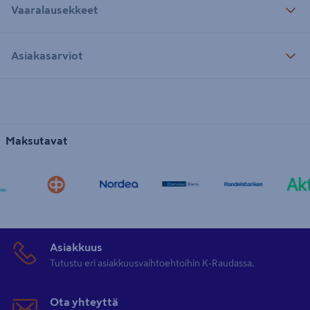
Vaaralausekkeet
Asiakasarviot
Maksutavat
Asiakkuus
Tutustu eri asiakkuusvaihtoehtoihin K-Raudassa.
Ota yhteyttä