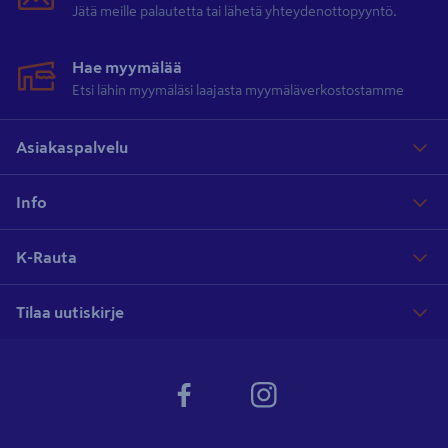
Jätä meille palautetta tai lähetä yhteydenottopyyntö.
Hae myymälää
Etsi lähin myymäläsi laajasta myymäläverkostostamme
Asiakaspalvelu
Info
K-Rauta
Tilaa uutiskirje