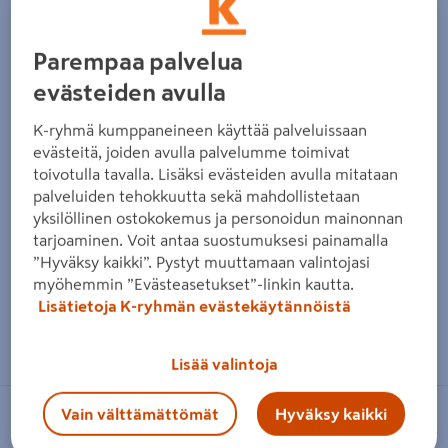
Parempaa palvelua
evästeiden avulla
K-ryhmä kumppaneineen käyttää palveluissaan
evästeitä, joiden avulla palvelumme toimivat
toivotulla tavalla. Lisäksi evästeiden avulla mitataan
palveluiden tehokkuutta sekä mahdollistetaan
yksilöllinen ostokokemus ja personoidun mainonnan
tarjoaminen. Voit antaa suostumuksesi painamalla
”Hyväksy kaikki”. Pystyt muuttamaan valintojasi
myöhemmin ”Evästeasetukset”-linkin kautta.
Lisätietoja K-ryhmän evästekäytännöistä
Zoomaa kuvaa sormilla kosketusnäytöllä
Lisää valintoja
Vain välttämättömät
Hyväksy kaikki
KIRAMI