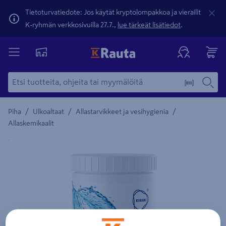
Tietoturvatiedote: Jos käytät kryptolompakkoa ja vierailit
K-ryhmän verkkosivuilla 27.7.,
lue tärkeät lisätiedot
.
/
/
/
Piha
Ulkoaltaat
Allastarvikkeet ja vesihygienia
Allaskemikaalit
Yksityiskohtainen kuvaus löytyy Tuotteen kuvaus -maamerki