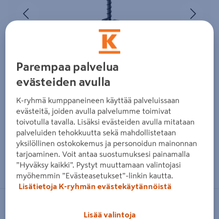
Edellinen
Seura
Parempaa palvelua
evästeiden avulla
K-ryhmä kumppaneineen käyttää palveluissaan
evästeitä, joiden avulla palvelumme toimivat
toivotulla tavalla. Lisäksi evästeiden avulla mitataan
palveluiden tehokkuutta sekä mahdollistetaan
yksilöllinen ostokokemus ja personoidun mainonnan
tarjoaminen. Voit antaa suostumuksesi painamalla
Zoomaa kuvaa sormilla kosketusnäytöllä
”Hyväksy kaikki”. Pystyt muuttamaan valintojasi
myöhemmin ”Evästeasetukset”-linkin kautta.
Lisätietoja K-ryhmän evästekäytännöistä
CAMO
Lisää valintoja