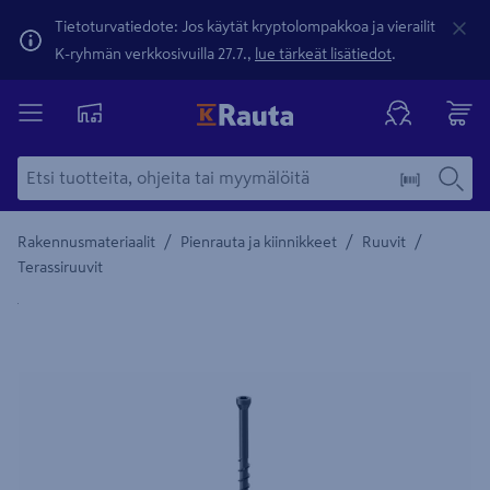
Tietoturvatiedote: Jos käytät kryptolompakkoa ja vierailit
K-ryhmän verkkosivuilla 27.7.,
lue tärkeät lisätiedot
.
/
/
/
Rakennusmateriaalit
Pienrauta ja kiinnikkeet
Ruuvit
Terassiruuvit
Yksityiskohtainen kuvaus löytyy Tuotteen kuvaus -maamerki