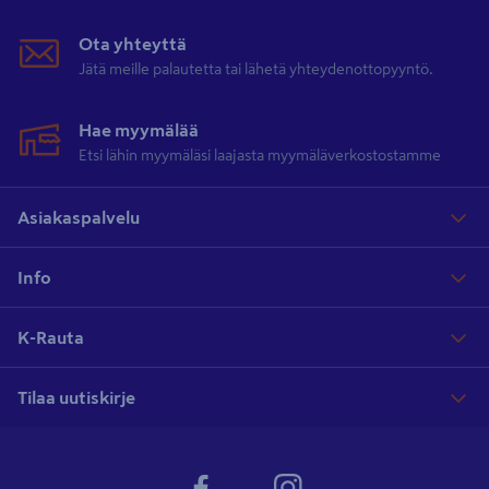
Ota yhteyttä
Jätä meille palautetta tai lähetä yhteydenottopyyntö.
Hae myymälää
Etsi lähin myymäläsi laajasta myymäläverkostostamme
Asiakaspalvelu
Info
K-Rauta
Tilaa uutiskirje