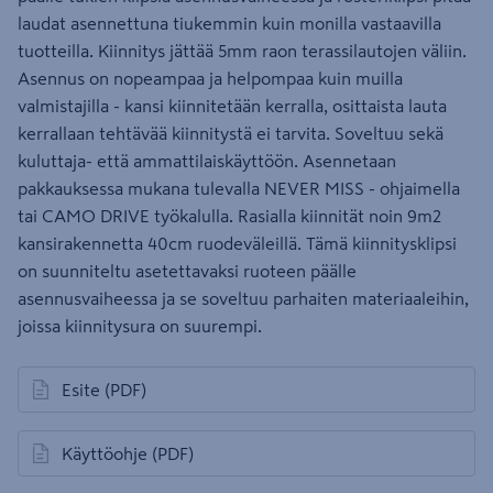
laudat asennettuna tiukemmin kuin monilla vastaavilla
tuotteilla. Kiinnitys jättää 5mm raon terassilautojen väliin.
Asennus on nopeampaa ja helpompaa kuin muilla
valmistajilla - kansi kiinnitetään kerralla, osittaista lauta
kerrallaan tehtävää kiinnitystä ei tarvita. Soveltuu sekä
kuluttaja- että ammattilaiskäyttöön. Asennetaan
pakkauksessa mukana tulevalla NEVER MISS - ohjaimella
tai CAMO DRIVE työkalulla. Rasialla kiinnität noin 9m2
kansirakennetta 40cm ruodeväleillä. Tämä kiinnitysklipsi
on suunniteltu asetettavaksi ruoteen päälle
asennusvaiheessa ja se soveltuu parhaiten materiaaleihin,
joissa kiinnitysura on suurempi.
Esite
(PDF)
avautuu uuteen välilehteen
Käyttöohje
(PDF)
avautuu uuteen välilehteen