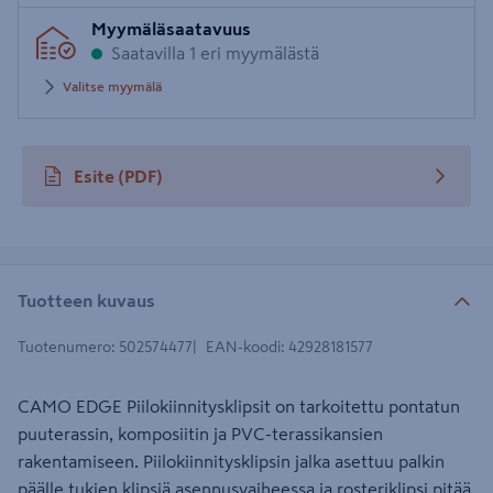
Syötä
Myymäläsaatavuus
postinumero
Saatavilla 1 eri myymälästä
Valitse myymälä
Esite
(PDF)
avautuu uuteen välilehteen
Tuotteen kuvaus
Tuotenumero
:
502574477
EAN-koodi
:
42928181577
CAMO EDGE Piilokiinnitysklipsit on tarkoitettu pontatun
puuterassin, komposiitin ja PVC-terassikansien
rakentamiseen. Piilokiinnitysklipsin jalka asettuu palkin
päälle tukien klipsiä asennusvaiheessa ja rosteriklipsi pitää