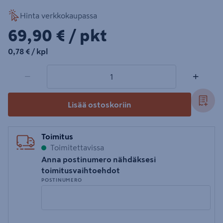
Hinta verkkokaupassa
69,90€/pkt
69,90 €
/ pkt
0,78€/kpl
0,78 €
/ kpl
1 tuotetta
Määrä
−
+
Lisää ostoskoriin
Toimitus
Toimitettavissa
Anna postinumero nähdäksesi
toimitusvaihtoehdot
POSTINUMERO