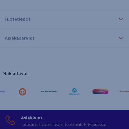
Tuotetiedot
Asiakasarviot
Maksutavat
Asiakkuus
Tutustu eri asiakkuusvaihtoehtoihin K-Raudassa.