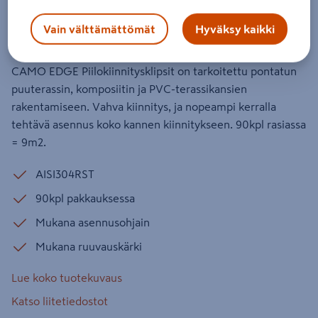
Piilokiinnitysklipsi Camo EDGE 90kpl
Vain välttämättömät
Hyväksy kaikki
Tuotenumero
:
502574477
EAN-koodi
:
42928181577
CAMO EDGE Piilokiinnitysklipsit on tarkoitettu pontatun
puuterassin, komposiitin ja PVC-terassikansien
rakentamiseen. Vahva kiinnitys, ja nopeampi kerralla
tehtävä asennus koko kannen kiinnitykseen. 90kpl rasiassa
= 9m2.
AISI304RST
90kpl pakkauksessa
Mukana asennusohjain
Mukana ruuvauskärki
Lue koko tuotekuvaus
Katso liitetiedostot