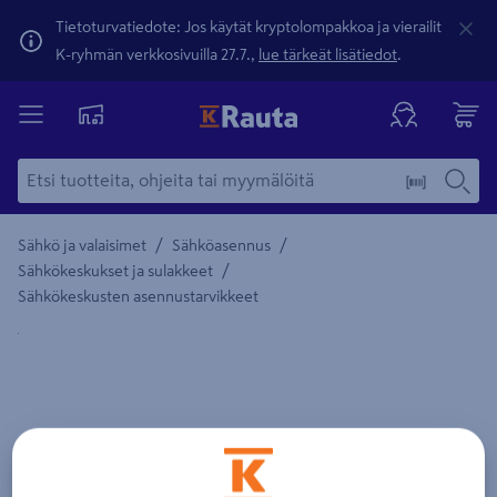
Tietoturvatiedote: Jos käytät kryptolompakkoa ja vierailit
K-ryhmän verkkosivuilla 27.7.,
lue tärkeät lisätiedot
.
/
/
Sähkö ja valaisimet
Sähköasennus
/
Sähkökeskukset ja sulakkeet
Sähkökeskusten asennustarvikkeet
Yksityiskohtainen kuvaus löytyy Tuotteen kuvaus -maamerki