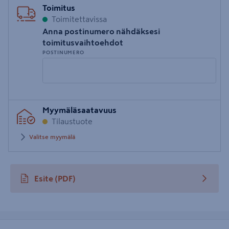
Toimitus
Toimitettavissa
Anna postinumero nähdäksesi
toimitusvaihtoehdot
POSTINUMERO
Syötä
Myymäläsaatavuus
postinumero
Tilaustuote
Valitse myymälä
Esite
(PDF)
avautuu uuteen välilehteen