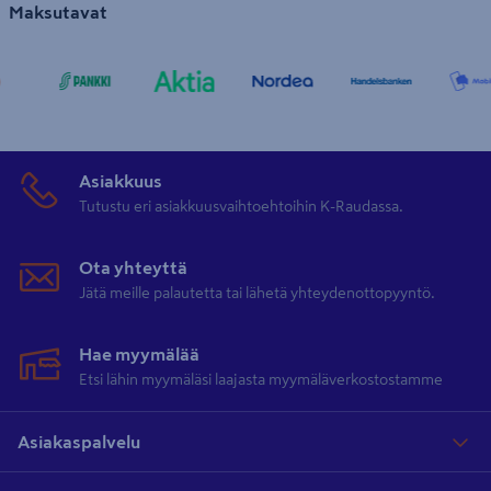
Maksutavat
Asiakkuus
Tutustu eri asiakkuusvaihtoehtoihin K-Raudassa.
Ota yhteyttä
Jätä meille palautetta tai lähetä yhteydenottopyyntö.
Hae myymälää
Etsi lähin myymäläsi laajasta myymäläverkostostamme
Asiakaspalvelu