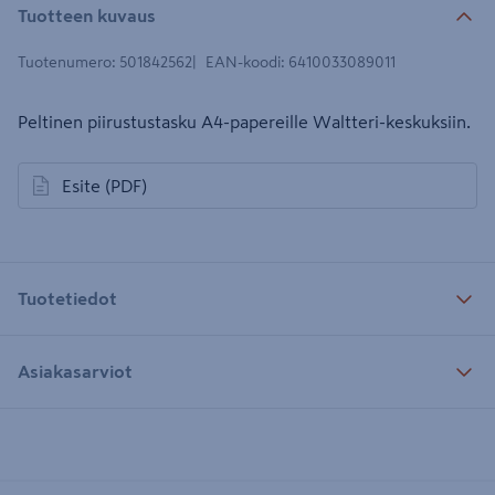
Tuotteen kuvaus
Tuotenumero
:
501842562
EAN-koodi
:
6410033089011
Peltinen piirustustasku A4-papereille Waltteri-keskuksiin.
Esite
(PDF)
avautuu uuteen välilehteen
Tuotetiedot
Asiakasarviot