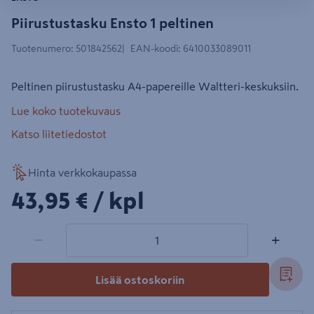
Piirustustasku Ensto 1 peltinen
Tuotenumero
:
501842562
EAN-koodi
:
6410033089011
Peltinen piirustustasku A4-papereille Waltteri-keskuksiin.
Lue koko tuotekuvaus
Katso liitetiedostot
Hinta verkkokaupassa
43,95€/kpl
43,95 €
/ kpl
1 tuotetta
Määrä
−
+
Lisää ostoskoriin