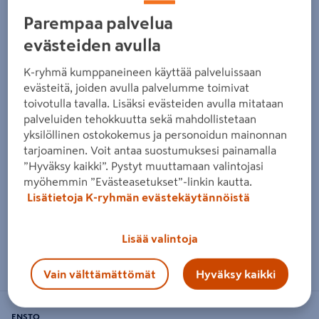
Parempaa palvelua
Edellinen
Seura
evästeiden avulla
K-ryhmä kumppaneineen käyttää palveluissaan
evästeitä, joiden avulla palvelumme toimivat
toivotulla tavalla. Lisäksi evästeiden avulla mitataan
palveluiden tehokkuutta sekä mahdollistetaan
yksilöllinen ostokokemus ja personoidun mainonnan
tarjoaminen. Voit antaa suostumuksesi painamalla
”Hyväksy kaikki”. Pystyt muuttamaan valintojasi
myöhemmin ”Evästeasetukset”-linkin kautta.
Lisätietoja K-ryhmän evästekäytännöistä
Lisää valintoja
Zoomaa kuvaa sormilla kosketusnäytöllä
Vain välttämättömät
Hyväksy kaikki
ENSTO