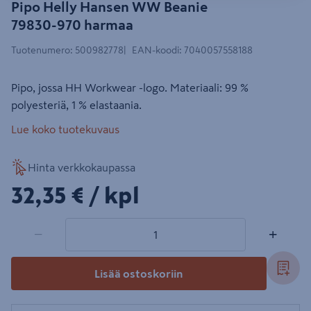
Pipo Helly Hansen WW Beanie
79830-970 harmaa
Tuotenumero
:
500982778
EAN-koodi
:
7040057558188
Pipo, jossa HH Workwear -logo. Materiaali: 99 %
polyesteriä, 1 % elastaania.
Lue koko tuotekuvaus
Hinta verkkokaupassa
32,35€/kpl
32,35 €
/ kpl
1 tuotetta
Määrä
−
+
Lisää ostoskoriin