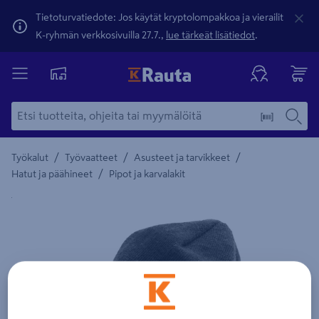
Tietoturvatiedote: Jos käytät kryptolompakkoa ja vierailit
K-ryhmän verkkosivuilla 27.7.,
lue tärkeät lisätiedot
.
/
/
/
Työkalut
Työvaatteet
Asusteet ja tarvikkeet
/
Hatut ja päähineet
Pipot ja karvalakit
Yksityiskohtainen kuvaus löytyy Tuotteen kuvaus -maamerki