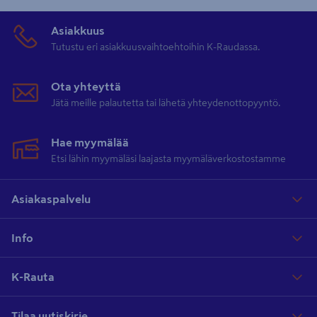
Asiakkuus
Tutustu eri asiakkuusvaihtoehtoihin K-Raudassa.
Ota yhteyttä
Jätä meille palautetta tai lähetä yhteydenottopyyntö.
Hae myymälää
Etsi lähin myymäläsi laajasta myymäläverkostostamme
Asiakaspalvelu
Info
K-Rauta
Tilaa uutiskirje