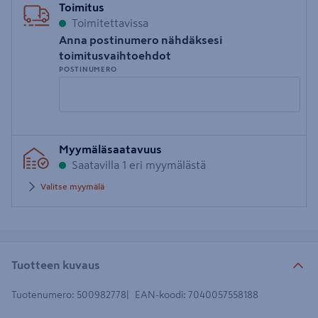
Toimitus
Toimitettavissa
Anna postinumero nähdäksesi
toimitusvaihtoehdot
POSTINUMERO
Syötä
Myymäläsaatavuus
postinumero
Saatavilla 1 eri myymälästä
Valitse myymälä
Tuotteen kuvaus
Tuotenumero
:
500982778
EAN-koodi
:
7040057558188