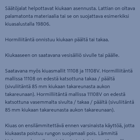
Säätöjalat helpottavat kiukaan asennusta. Lattian on oltava
palamatonta materiaalia tai se on suojattava esimerkiksi
kiuasalustalla 19806.
Hormiliitäntä onnistuu kiukaan päältä tai takaa.
Kiukaaseen on saatavana vesisäiliö sivulle tai päälle.
Saatavana myös kiuasmallit 11108 ja 11108V. Hormilliitäntä
mallissa 11108 on edestä katsottuna takaa / päältä
(sivuliitäntä 85 mm kiukaan takareunasta aukon
takareunaan). Hormilliitäntä mallissa 11108V on edestä
katsottuna vasemmalta sivulta / takaa / päältä (sivuliitäntä
85 mm kiukaan takareunasta aukon takareunaan).
Kiuas on ensilämmitettävä ennen varsinaista käyttöä, jotta
kiukaasta poistuu rungon suojamaali pois. Lämmitä