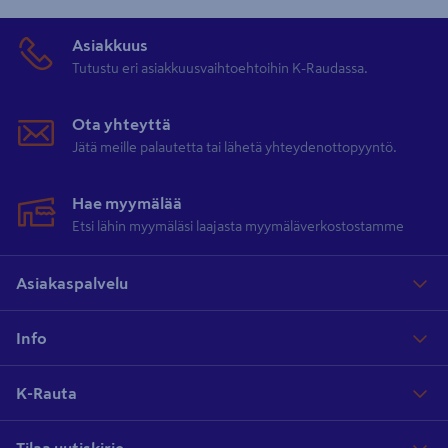
Asiakkuus
Tutustu eri asiakkuusvaihtoehtoihin K-Raudassa.
Ota yhteyttä
Jätä meille palautetta tai lähetä yhteydenottopyyntö.
Hae myymälää
Etsi lähin myymäläsi laajasta myymäläverkostostamme
Asiakaspalvelu
Info
K-Rauta
Tilaa uutiskirje