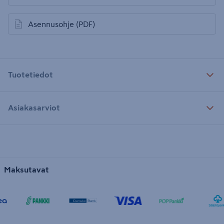
Asennusohje
(PDF)
avautuu uuteen välilehteen
Tuotetiedot
Asiakasarviot
Maksutavat