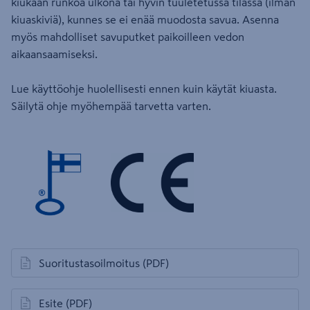
kiukaan runkoa ulkona tai hyvin tuuletetussa tilassa (ilman
kiuaskiviä), kunnes se ei enää muodosta savua. Asenna
myös mahdolliset savuputket paikoilleen vedon
aikaansaamiseksi.
Lue käyttöohje huolellisesti ennen kuin käytät kiuasta.
Säilytä ohje myöhempää tarvetta varten.
Suoritustasoilmoitus
(PDF)
avautuu uuteen välilehteen
Esite
(PDF)
avautuu uuteen välilehteen