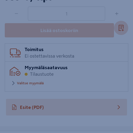
1 tuotetta
Määrä
−
+
Lisää ostoskoriin
Toimitus
Ei ostettavissa verkosta
Myymäläsaatavuus
Tilaustuote
Valitse myymälä
Esite
(PDF)
avautuu uuteen välilehteen