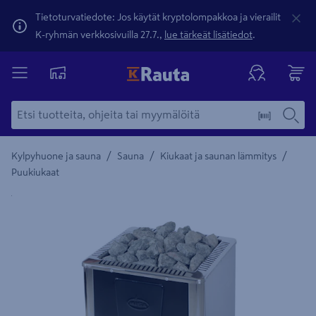
Tietoturvatiedote: Jos käytät kryptolompakkoa ja vierailit
K-ryhmän verkkosivuilla 27.7.,
lue tärkeät lisätiedot
.
/
/
/
Kylpyhuone ja sauna
Sauna
Kiukaat ja saunan lämmitys
Puukiukaat
Yksityiskohtainen kuvaus löytyy Tuotteen kuvaus -maamerki