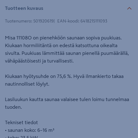
Tuotteen kuvaus
Tuotenumero
:
501920619
EAN-koodi
:
6418215111093
Misa 11108O on pienehköön saunaan sopiva puukiuas.
Kiukaan hormiliitäntä on edestä katsottuna oikealta
sivulta. Puukiuas lämmittää saunan pienellä puumäärällä,
vähäpäästöisesti ja turvallisesti.
Kiukaan hyötysuhde on 75,6 %. Hyvä ilmankierto takaa
nautinnolliset löylyt.
Lasiluukun kautta saunaa valaisee tulen loimu tunnelmaa
tuoden.
Tekniset tiedot
• saunan koko: 6–16 m³
• teho: 23,5 kW