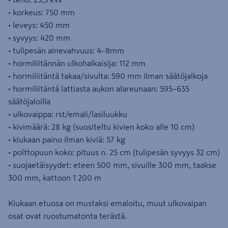
• korkeus: 750 mm
• leveys: 450 mm
• syvyys: 420 mm
• tulipesän ainevahvuus: 4–8mm
• hormiliitännän ulkohalkaisija: 112 mm
• hormiliitäntä takaa/sivulta: 590 mm ilman säätöjalkoja
• hormiliitäntä lattiasta aukon alareunaan: 595–635
säätöjaloilla
• ulkovaippa: rst/emali/lasiluukku
• kivimäärä: 28 kg (suositeltu kivien koko alle 10 cm)
• kiukaan paino ilman kiviä: 57 kg
• polttopuun koko: pituus n. 25 cm (tulipesän syvyys 32 cm)
• suojaetäisyydet: eteen 500 mm, sivuille 300 mm, taakse
300 mm, kattoon 1 200 m
Kiukaan etuosa on mustaksi emaloitu, muut ulkovaipan
osat ovat ruostumatonta terästä.