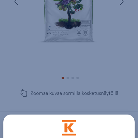
Zoomaa kuvaa sormilla kosketusnäytöllä
KEKKILÄ
Puutarhamulta Kekkilä 40l