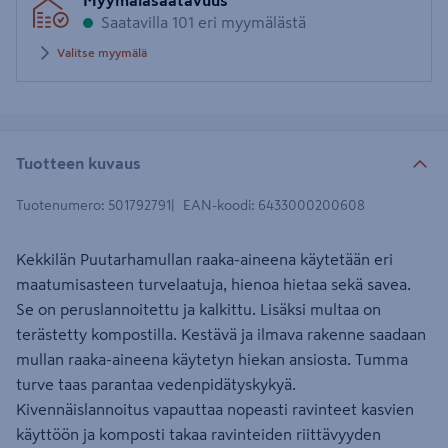
Myymäläsaatavuus
postinumero
Saatavilla 101 eri myymälästä
Valitse myymälä
Tuotteen kuvaus
Tuotenumero
:
501792791
EAN-koodi
:
6433000200608
Kekkilän Puutarhamullan raaka-aineena käytetään eri
maatumisasteen turvelaatuja, hienoa hietaa sekä savea.
Se on peruslannoitettu ja kalkittu. Lisäksi multaa on
terästetty kompostilla. Kestävä ja ilmava rakenne saadaan
mullan raaka-aineena käytetyn hiekan ansiosta. Tumma
turve taas parantaa vedenpidätyskykyä.
Kivennäislannoitus vapauttaa nopeasti ravinteet kasvien
käyttöön ja komposti takaa ravinteiden riittävyyden