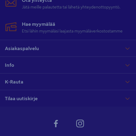
Jätä meille palautetta tai lähetä yhteydenottopyyntö.
Hae myymälää
Etsi lähin myymäläsi laajasta myymäläverkostostamme
Asiakaspalvelu
Info
K-Rauta
Tilaa uutiskirje