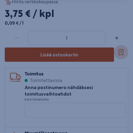
Hinta verkkokaupassa
3,75€/kpl
3,75 €
/ kpl
0,09€/l
0,09 €
/ l
1 tuotetta
Määrä
−
+
Lisää ostoskoriin
Toimitus
Toimitettavissa
Anna postinumero nähdäksesi
toimitusvaihtoehdot
POSTINUMERO
Syötä