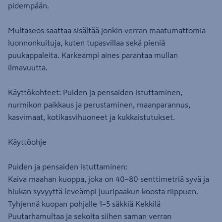
pidempään.
Multaseos saattaa sisältää jonkin verran maatumattomia
luonnonkuituja, kuten tupasvillaa sekä pieniä
puukappaleita. Karkeampi aines parantaa mullan
ilmavuutta.
Käyttökohteet: Puiden ja pensaiden istuttaminen,
nurmikon paikkaus ja perustaminen, maanparannus,
kasvimaat, kotikasvihuoneet ja kukkaistutukset.
Käyttöohje
Puiden ja pensaiden istuttaminen:
Kaiva maahan kuoppa, joka on 40–80 senttimetriä syvä ja
hiukan syvyyttä leveämpi juuripaakun koosta riippuen.
Tyhjennä kuopan pohjalle 1–5 säkkiä Kekkilä
Puutarhamultaa ja sekoita siihen saman verran