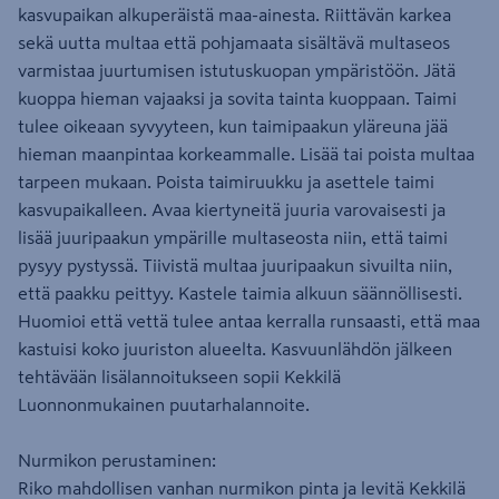
kasvupaikan alkuperäistä maa-ainesta. Riittävän karkea
sekä uutta multaa että pohjamaata sisältävä multaseos
varmistaa juurtumisen istutuskuopan ympäristöön. Jätä
kuoppa hieman vajaaksi ja sovita tainta kuoppaan. Taimi
tulee oikeaan syvyyteen, kun taimipaakun yläreuna jää
hieman maanpintaa korkeammalle. Lisää tai poista multaa
tarpeen mukaan. Poista taimiruukku ja asettele taimi
kasvupaikalleen. Avaa kiertyneitä juuria varovaisesti ja
lisää juuripaakun ympärille multaseosta niin, että taimi
pysyy pystyssä. Tiivistä multaa juuripaakun sivuilta niin,
että paakku peittyy. Kastele taimia alkuun säännöllisesti.
Huomioi että vettä tulee antaa kerralla runsaasti, että maa
kastuisi koko juuriston alueelta. Kasvuunlähdön jälkeen
tehtävään lisälannoitukseen sopii Kekkilä
Luonnonmukainen puutarhalannoite.
Nurmikon perustaminen:
Riko mahdollisen vanhan nurmikon pinta ja levitä Kekkilä