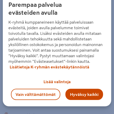
Parempaa palvelua
Tuotenumero
:
501792791
EAN-koodi
:
6433000200608
evästeiden avulla
4.9
11 arvostelua
K-ryhmä kumppaneineen käyttää palveluissaan
Käyttövalmis yleismulta kotipihan kasveille. Raaka-aineena
evästeitä, joiden avulla palvelumme toimivat
käytetään hietasavea, karkeaa ja hienoa hietaa, kompostia
toivotulla tavalla. Lisäksi evästeiden avulla mitataan
sekä eri maatumisasteen turvelaatuja. Peruslannoitettu
palveluiden tehokkuutta sekä mahdollistetaan
sekä kalkittu ja sopii sellaisenaan kasvualustaksi.
yksilöllinen ostokokemus ja personoidun mainonnan
tarjoaminen. Voit antaa suostumuksesi painamalla
”Hyväksy kaikki”. Pystyt muuttamaan valintojasi
käyttövalmis yleismulta
myöhemmin ”Evästeasetukset”-linkin kautta.
sopii kaikille kasveille
Lisätietoja K-ryhmän evästekäytännöistä
sopii myös maanparannukseen
Lisää valintoja
70 säkkiä/lava
Lue koko tuotekuvaus
Vain välttämättömät
Hyväksy kaikki
Katso liitetiedostot