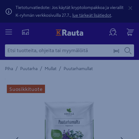
Tietoturvatiedote: Jos käytät kryptolompakkoa ja vierailit
K-ryhmän verkkosivuilla 27.7.,
lue tärkeät lisätiedot
.
/
/
/
Piha
Puutarha
Mullat
Puutarhamullat
Yksityiskohtainen kuvaus löytyy Tuotteen kuvaus -maamerki
Suosikkituote
Edellinen
Seura