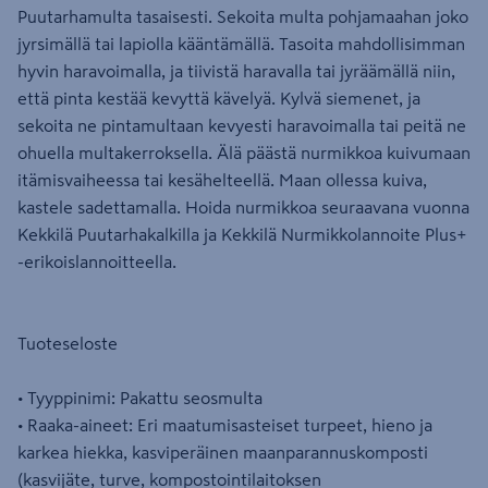
Puutarhamulta tasaisesti. Sekoita multa pohjamaahan joko
jyrsimällä tai lapiolla kääntämällä. Tasoita mahdollisimman
hyvin haravoimalla, ja tiivistä haravalla tai jyräämällä niin,
että pinta kestää kevyttä kävelyä. Kylvä siemenet, ja
sekoita ne pintamultaan kevyesti haravoimalla tai peitä ne
ohuella multakerroksella. Älä päästä nurmikkoa kuivumaan
itämisvaiheessa tai kesähelteellä. Maan ollessa kuiva,
kastele sadettamalla. Hoida nurmikkoa seuraavana vuonna
Kekkilä Puutarhakalkilla ja Kekkilä Nurmikkolannoite Plus+
-erikoislannoitteella.
Tuoteseloste
• Tyyppinimi: Pakattu seosmulta
• Raaka-aineet: Eri maatumisasteiset turpeet, hieno ja
karkea hiekka, kasviperäinen maanparannuskomposti
(kasvijäte, turve, kompostointilaitoksen