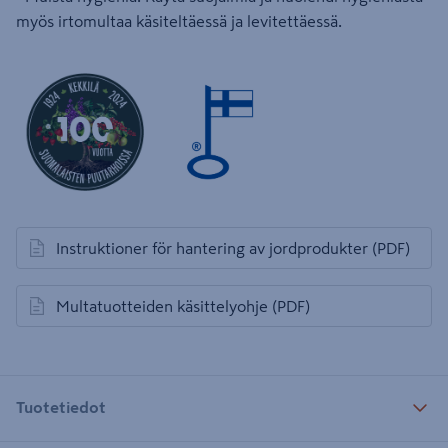
myös irtomultaa käsiteltäessä ja levitettäessä.
Instruktioner för hantering av jordprodukter
(PDF)
avautuu uuteen välilehteen
Multatuotteiden käsittelyohje
(PDF)
avautuu uuteen välilehteen
Tuotetiedot