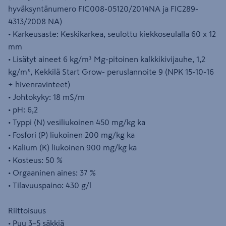
hyväksyntänumero FIC008-05120/2014NA ja FIC289-
4313/2008 NA)
• Karkeusaste: Keskikarkea, seulottu kiekkoseulalla 60 x 12
mm
• Lisätyt aineet 6 kg/m³ Mg-pitoinen kalkkikivijauhe, 1,2
kg/m³, Kekkilä Start Grow- peruslannoite 9 (NPK 15-10-16
+ hivenravinteet)
• Johtokyky: 18 mS/m
• pH: 6,2
• Typpi (N) vesiliukoinen 450 mg/kg ka
• Fosfori (P) liukoinen 200 mg/kg ka
• Kalium (K) liukoinen 900 mg/kg ka
• Kosteus: 50 %
• Orgaaninen aines: 37 %
• Tilavuuspaino: 430 g/l
Riittoisuus
• Puu 3–5 säkkiä