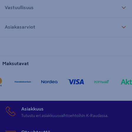
Vastuullisuus
Asiakasarviot
Maksutavat
Asiakkuus
Tutustu eri asiakkuusvaihtoehtoihin K-Raudassa.
Ota yhteyttä