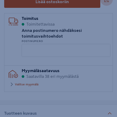
Lisää ostoskoriin
Toimitus
Toimitettavissa
Anna postinumero nähdäksesi
toimitusvaihtoehdot
POSTINUMERO
Syötä
Myymäläsaatavuus
postinumero
Saatavilla 38 eri myymälästä
Valitse myymälä
Tuotteen kuvaus