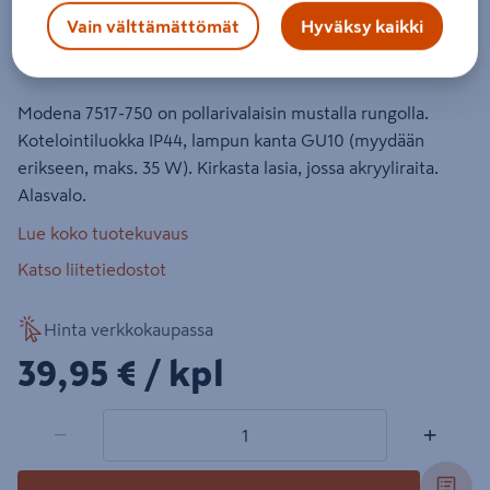
musta 35W GU10
Vain välttämättömät
Hyväksy kaikki
Tuotenumero
:
500992247
EAN-koodi
:
7318307517750
Modena 7517-750 on pollarivalaisin mustalla rungolla.
Kotelointiluokka IP44, lampun kanta GU10 (myydään
erikseen, maks. 35 W). Kirkasta lasia, jossa akryyliraita.
Alasvalo.
Lue koko tuotekuvaus
Katso liitetiedostot
Hinta verkkokaupassa
39,95€/kpl
39,95 €
/ kpl
1 tuotetta
Määrä
−
+