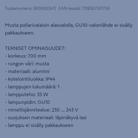
Tuotenumero
:
500992247
EAN-koodi
:
7318307517750
Musta pollarivalaisin alasvalolla, GU10-valonlähde ei sisälly
pakkaukseen.
TEKNISET OMINAISUUDET:
- korkeus: 700 mm
- rungon väri: musta
- materiaali: alumiini
- kotelointiluokka: IP44
- lamppujen lukumäärä: 1
- lampputeho: 35 W
- lampunpidin: GU10
- nimellisjännitealue: 230 ... 243 V
- suojuksen materiaali: läpinäkyvä lasi
- lamppu ei sisälly pakkaukseen