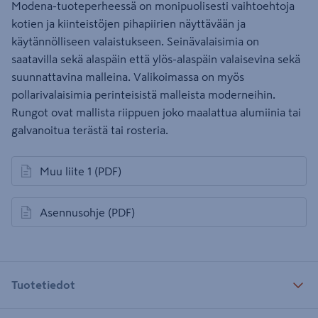
Modena-tuoteperheessä on monipuolisesti vaihtoehtoja
kotien ja kiinteistöjen pihapiirien näyttävään ja
käytännölliseen valaistukseen. Seinävalaisimia on
saatavilla sekä alaspäin että ylös-alaspäin valaisevina sekä
suunnattavina malleina. Valikoimassa on myös
pollarivalaisimia perinteisistä malleista moderneihin.
Rungot ovat mallista riippuen joko maalattua alumiinia tai
galvanoitua terästä tai rosteria.
Muu liite 1
(PDF)
avautuu uuteen välilehteen
Asennusohje
(PDF)
avautuu uuteen välilehteen
Tuotetiedot