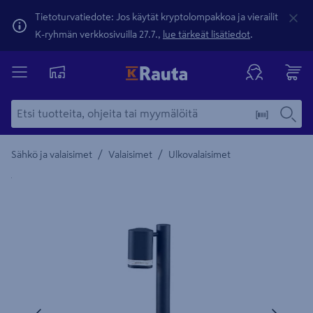
Tietoturvatiedote: Jos käytät kryptolompakkoa ja vierailit
K-ryhmän verkkosivuilla 27.7.,
lue tärkeät lisätiedot
.
/
/
Sähkö ja valaisimet
Valaisimet
Ulkovalaisimet
Yksityiskohtainen kuvaus löytyy Tuotteen kuvaus -maamerki
Edellinen
Seura