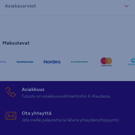
Asiakasarviot
Maksutavat
Asiakkuus
Tutustu eri asiakkuusvaihtoehtoihin K-Raudassa.
Ota yhteyttä
Jätä meille palautetta tai lähetä yhteydenottopyyntö.