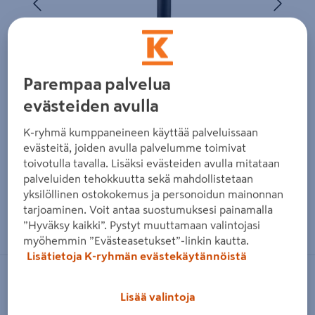
Parempaa palvelua
evästeiden avulla
K-ryhmä kumppaneineen käyttää palveluissaan
evästeitä, joiden avulla palvelumme toimivat
toivotulla tavalla. Lisäksi evästeiden avulla mitataan
palveluiden tehokkuutta sekä mahdollistetaan
yksilöllinen ostokokemus ja personoidun mainonnan
tarjoaminen. Voit antaa suostumuksesi painamalla
Zoomaa kuvaa sormilla kosketusnäytöllä
”Hyväksy kaikki”. Pystyt muuttamaan valintojasi
myöhemmin ”Evästeasetukset”-linkin kautta.
Lisätietoja K-ryhmän evästekäytännöistä
KONSTSMIDE
Lisää valintoja
Pylväsvalaisin Konstsmide Modena