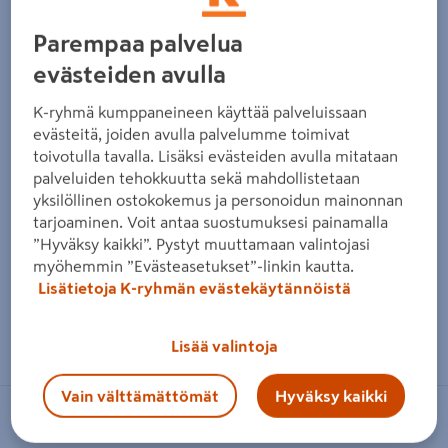
Parempaa palvelua
evästeiden avulla
K-ryhmä kumppaneineen käyttää palveluissaan
evästeitä, joiden avulla palvelumme toimivat
toivotulla tavalla. Lisäksi evästeiden avulla mitataan
palveluiden tehokkuutta sekä mahdollistetaan
yksilöllinen ostokokemus ja personoidun mainonnan
tarjoaminen. Voit antaa suostumuksesi painamalla
”Hyväksy kaikki”. Pystyt muuttamaan valintojasi
myöhemmin ”Evästeasetukset”-linkin kautta.
Lisätietoja K-ryhmän evästekäytännöistä
Zoomaa kuvaa sormilla kosketusnäytöllä
Lisää valintoja
Vain välttämättömät
Hyväksy kaikki
TAMO