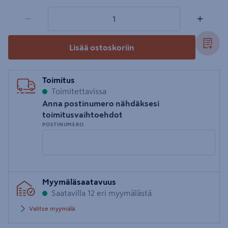
1 tuotetta
Määrä
−
+
Lisää ostoskoriin
Toimitus
Toimitettavissa
Anna postinumero nähdäksesi
toimitusvaihtoehdot
POSTINUMERO
Syötä
Myymäläsaatavuus
postinumero
Saatavilla 12 eri myymälästä
Valitse myymälä