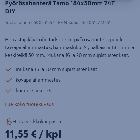
Pyörösahanterä Tamo 184x30mm 24T
DIY
Tuotenumero
:
500231547
EAN-koodi
:
6420613773261
Harrastajakäyttöön tarkoitettu pyörösahanterä puulle.
Kovapalahammastus, hammasluku 24, halkaisija 184 mm ja
keskireikä 30 mm. Mukana 16 ja 20 mm supistusrenkaat.
mukana 16 ja 20 mm supistusrenkaat
kovapalahammastus
hammasluku: 24
Lue koko tuotekuvaus
Hinta verkkokaupassa
11,55€/kpl
11,55 €
/ kpl