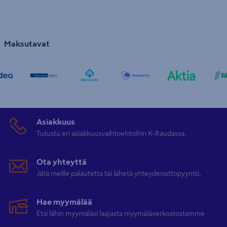
Maksutavat
Asiakkuus
Tutustu eri asiakkuusvaihtoehtoihin K-Raudassa.
Ota yhteyttä
Jätä meille palautetta tai lähetä yhteydenottopyyntö.
Hae myymälää
Etsi lähin myymäläsi laajasta myymäläverkostostamme