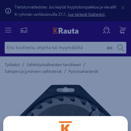
Tietoturvatiedote: Jos käytät kryptolompakkoa ja vierailit
K-ryhmän verkkosivuilla 27.7.,
lue tärkeät lisätiedot
.
/
/
Työkalut
Sähkötyövälineiden tarvikkeet
/
Sahojen ja jyrsimien vaihtoterät
Pyörösahanterät
Yksityiskohtainen kuvaus löytyy Tuotteen kuvaus -maamerki