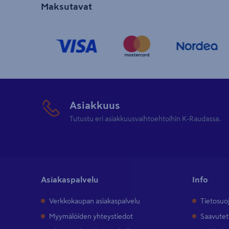
Maksutavat
Asiakkuus
Tutustu eri asiakkuusvaihtoehtoihin K-Raudassa.
Asiakaspalvelu
Info
Verkkokaupan asiakaspalvelu
Tietosuo
Myymälöiden yhteystiedot
Saavutet