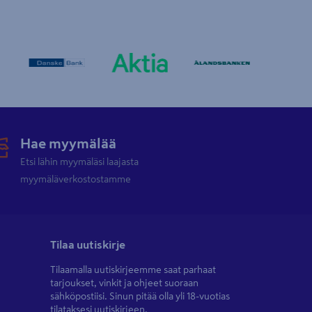
Hae myymälää
Etsi lähin myymäläsi laajasta
myymäläverkostostamme
Tilaa uutiskirje
Tilaamalla uutiskirjeemme saat parhaat
tarjoukset, vinkit ja ohjeet suoraan
sähköpostiisi. Sinun pitää olla yli 18-vuotias
tilataksesi uutiskirjeen.