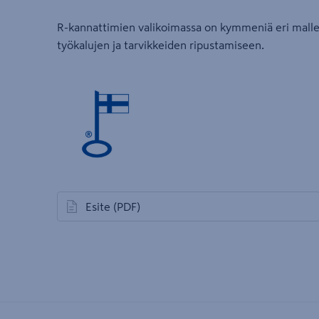
R-kannattimien valikoimassa on kymmeniä eri mallej
työkalujen ja tarvikkeiden ripustamiseen.
Esite
(PDF)
avautuu uuteen välilehteen