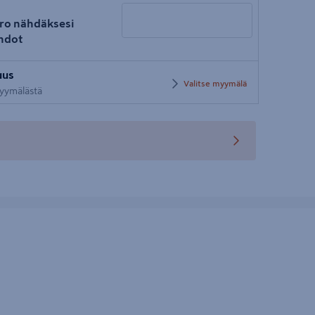
ro nähdäksesi
hdot
Syötä
uus
postinumero
Valitse myymälä
 myymälästä
teen