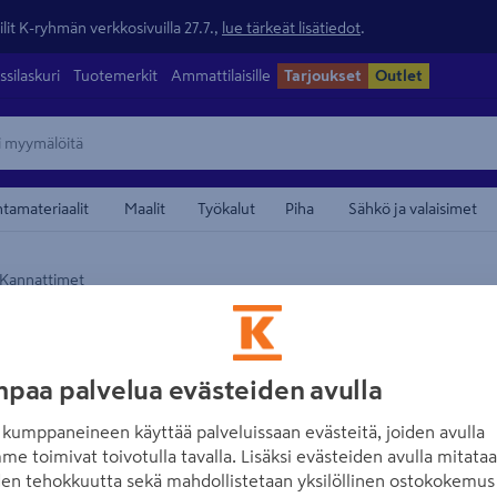
lit K-ryhmän verkkosivuilla 27.7.,
lue tärkeät lisätiedot
.
ssilaskuri
Tuotemerkit
Ammattilaisille
Tarjoukset
Outlet
ntamateriaalit
Maalit
Työkalut
Piha
Sähkö ja valaisimet
Kannattimet
maamerkistä
SOVELLA
R-kannatin Sovel
paa palvelua evästeiden avulla
5kpl
kumppaneineen käyttää palveluissaan evästeitä, joiden avulla
Tuotenumero
:
500490782
EA
me toimivat toivotulla tavalla. Lisäksi evästeiden avulla mitata
den tehokkuutta sekä mahdollistetaan yksilöllinen ostokokemus 
R-kannattimet kiinnitetään 