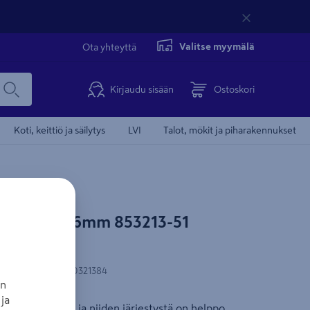
Valitse myymälä
Ota yhteyttä
Kirjaudu sisään
Ostoskori
Koti, keittiö ja säilytys
LVI
Talot, mökit ja piharakennukset
la R1 150x6mm 853213-51
N-koodi
:
6410280321384
an
ja
työkalutauluun ja niiden järjestystä on helppo