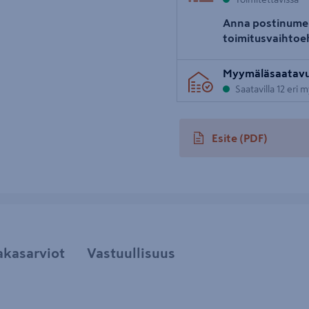
Anna postinume
toimitusvaihtoe
Myymäläsaatav
Saatavilla 12 eri
Esite
(PDF)
avautuu uuteen välileh
akasarviot
Vastuullisuus