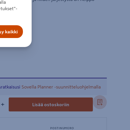
lla
tukset”-
y kaikki
sratkaisusi
Sovella Planner -suunnitteluohjelmalla
+
Lisää ostoskoriin
POSTINUMERO