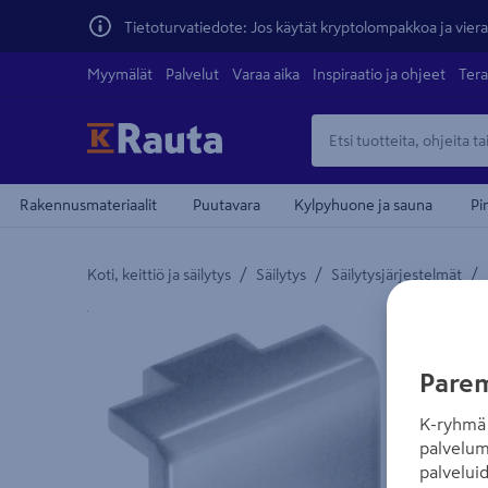
Tietoturvatiedote: Jos käytät kryptolompakkoa ja vierai
Myymälät
Palvelut
Varaa aika
Inspiraatio ja ohjeet
Tera
Rakennusmateriaalit
Puutavara
Kylpyhuone ja sauna
Pi
/
/
/
Koti, keittiö ja säilytys
Säilytys
Säilytysjärjestelmät
Yksityiskohtainen kuvaus löytyy Tuotteen kuvaus -
Parem
K-ryhmä 
palvelum
palvelui