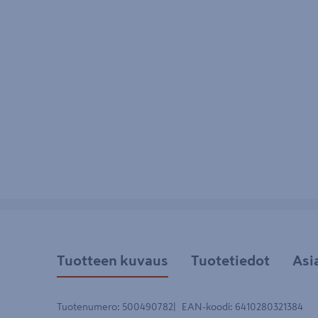
Tuotteen kuvaus
Tuotetiedot
Asi
Tuotenumero
:
500490782
EAN-koodi
:
6410280321384