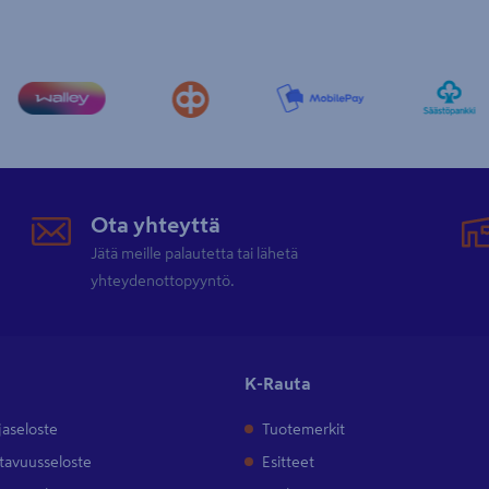
Ota yhteyttä
Jätä meille palautetta tai lähetä
yhteydenottopyyntö.
K-Rauta
jaseloste
Tuotemerkit
tavuusseloste
Esitteet