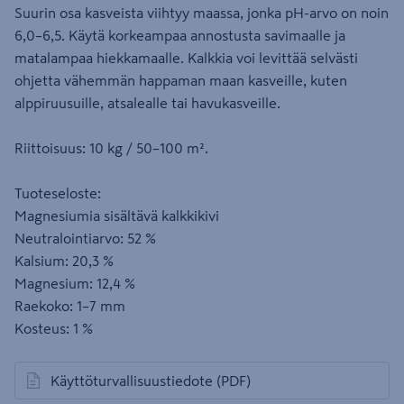
Suurin osa kasveista viihtyy maassa, jonka pH-arvo on noin
6,0–6,5. Käytä korkeampaa annostusta savimaalle ja
matalampaa hiekkamaalle. Kalkkia voi levittää selvästi
ohjetta vähemmän happaman maan kasveille, kuten
alppiruusuille, atsalealle tai havukasveille.
Riittoisuus: 10 kg / 50–100 m².
Tuoteseloste:
Magnesiumia sisältävä kalkkikivi
Neutralointiarvo: 52 %
Kalsium: 20,3 %
Magnesium: 12,4 %
Raekoko: 1–7 mm
Kosteus: 1 %
Käyttöturvallisuustiedote
(PDF)
avautuu uuteen välilehteen