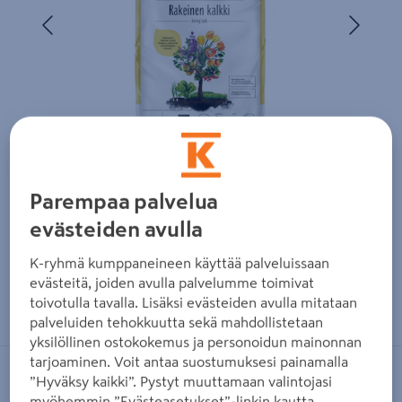
Edellinen
Seura
Parempaa palvelua
evästeiden avulla
K-ryhmä kumppaneineen käyttää palveluissaan
evästeitä, joiden avulla palvelumme toimivat
Zoomaa kuvaa sormilla kosketusnäytöllä
toivotulla tavalla. Lisäksi evästeiden avulla mitataan
palveluiden tehokkuutta sekä mahdollistetaan
yksilöllinen ostokokemus ja personoidun mainonnan
tarjoaminen. Voit antaa suostumuksesi painamalla
KEKKILÄ
”Hyväksy kaikki”. Pystyt muuttamaan valintojasi
myöhemmin ”Evästeasetukset”-linkin kautta.