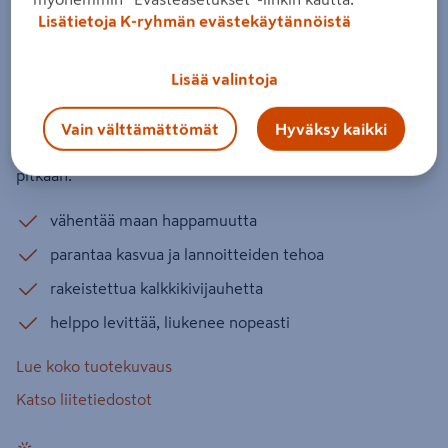
Rakeinen kalkki Kekkilä 10kg
Lisätietoja K-ryhmän evästekäytännöistä
Tuotenumero
:
502109230
EAN-koodi
:
6433000610438
Lisää valintoja
Rakeinen kalkki on runsaasti magnesiumia sisältävää
luonnollista kalkkikiveä. Rakeistettu kalkki on helppo
Vain välttämättömät
Hyväksy kaikki
levittää tasaisesti, se liukenee nopeasti ja vaikuttaa
pitkään.
vähentää maan happamuutta
parantaa kasvua ja lannoitteiden tehoa
rakeistettua kalkkikivijauhetta
helppo levittää, liukenee nopeasti
Lue koko tuotekuvaus
Katso liitetiedostot