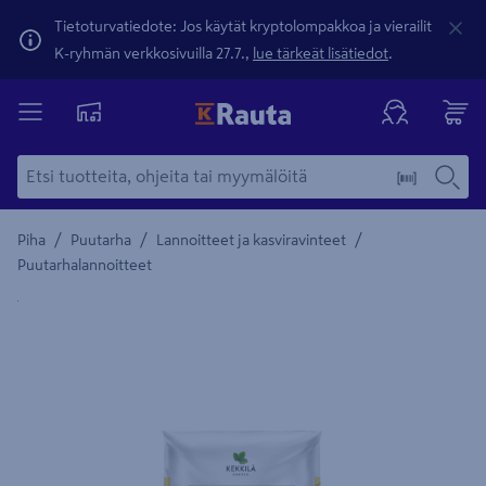
Tietoturvatiedote: Jos käytät kryptolompakkoa ja vierailit
K-ryhmän verkkosivuilla 27.7.,
lue tärkeät lisätiedot
.
/
/
/
Piha
Puutarha
Lannoitteet ja kasviravinteet
Puutarhalannoitteet
Yksityiskohtainen kuvaus löytyy Tuotteen kuvaus -maamerki