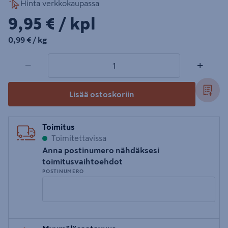
Hinta verkkokaupassa
9,95€/kpl
9,95 €
/ kpl
0,99€/kg
0,99 €
/ kg
1 tuotetta
Määrä
−
+
Lisää ostoskoriin
Toimitus
Toimitettavissa
Anna postinumero nähdäksesi
toimitusvaihtoehdot
POSTINUMERO
Syötä