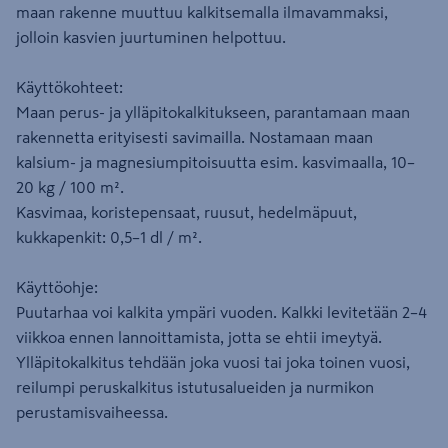
maan rakenne muuttuu kalkitsemalla ilmavammaksi,
jolloin kasvien juurtuminen helpottuu.
Käyttökohteet:
Maan perus- ja ylläpitokalkitukseen, parantamaan maan
rakennetta erityisesti savimailla. Nostamaan maan
kalsium- ja magnesiumpitoisuutta esim. kasvimaalla, 10–
20 kg / 100 m².
Kasvimaa, koristepensaat, ruusut, hedelmäpuut,
kukkapenkit: 0,5–1 dl / m².
Käyttöohje:
Puutarhaa voi kalkita ympäri vuoden. Kalkki levitetään 2–4
viikkoa ennen lannoittamista, jotta se ehtii imeytyä.
Ylläpitokalkitus tehdään joka vuosi tai joka toinen vuosi,
reilumpi peruskalkitus istutusalueiden ja nurmikon
perustamisvaiheessa.