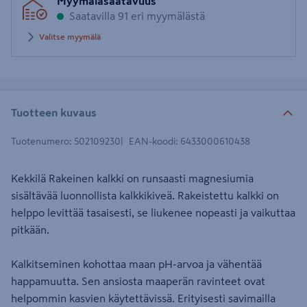
Myymäläsaatavuus
postinumero
Saatavilla 91 eri myymälästä
Valitse myymälä
Tuotteen kuvaus
Tuotenumero
:
502109230
EAN-koodi
:
6433000610438
Kekkilä Rakeinen kalkki on runsaasti magnesiumia
sisältävää luonnollista kalkkikiveä. Rakeistettu kalkki on
helppo levittää tasaisesti, se liukenee nopeasti ja vaikuttaa
pitkään.
Kalkitseminen kohottaa maan pH-arvoa ja vähentää
happamuutta. Sen ansiosta maaperän ravinteet ovat
helpommin kasvien käytettävissä. Erityisesti savimailla