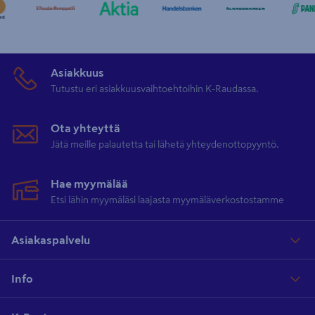
Asiakkuus
Tutustu eri asiakkuusvaihtoehtoihin K-Raudassa.
Ota yhteyttä
Jätä meille palautetta tai lähetä yhteydenottopyyntö.
Hae myymälää
Etsi lähin myymäläsi laajasta myymäläverkostostamme
Asiakaspalvelu
Info