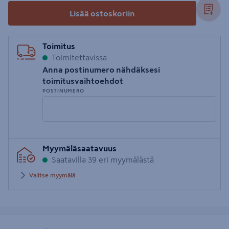
Lisää ostoskoriin
Toimitus
Toimitettavissa
Anna postinumero nähdäksesi
toimitusvaihtoehdot
POSTINUMERO
Syötä
Myymäläsaatavuus
postinumero
Saatavilla 39 eri myymälästä
Valitse myymälä