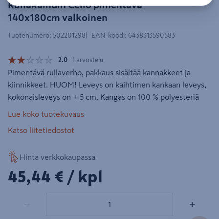
Rullakaihdin Cello pimentävä
140x180cm valkoinen
Tuotenumero
:
502201298
EAN-koodi
:
6438313590583
2.0
1 arvostelu
Pimentävä rullaverho, pakkaus sisältää kannakkeet ja
kiinnikkeet. HUOM! Leveys on kaihtimen kankaan leveys,
kokonaisleveys on + 5 cm. Kangas on 100 % polyesteriä
Lue koko tuotekuvaus
Katso liitetiedostot
Hinta verkkokaupassa
45,44€/kpl
45,44 €
/ kpl
1 tuotetta
Määrä
−
+