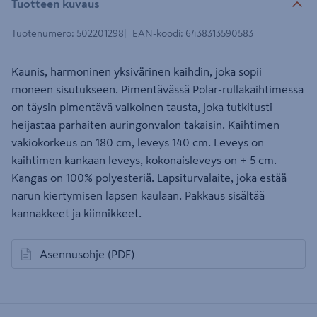
Tuotteen kuvaus
Tuotenumero
:
502201298
EAN-koodi
:
6438313590583
Kaunis, harmoninen yksivärinen kaihdin, joka sopii
moneen sisutukseen. Pimentävässä Polar-rullakaihtimessa
on täysin pimentävä valkoinen tausta, joka tutkitusti
heijastaa parhaiten auringonvalon takaisin. Kaihtimen
vakiokorkeus on 180 cm, leveys 140 cm. Leveys on
kaihtimen kankaan leveys, kokonaisleveys on + 5 cm.
Kangas on 100% polyesteriä. Lapsiturvalaite, joka estää
narun kiertymisen lapsen kaulaan. Pakkaus sisältää
kannakkeet ja kiinnikkeet.
Asennusohje
(PDF)
avautuu uuteen välilehteen