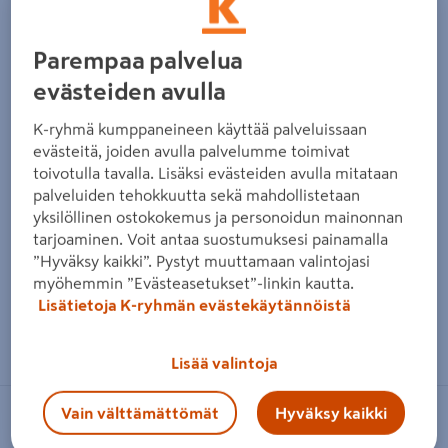
Edellinen
Seura
Parempaa palvelua
evästeiden avulla
K-ryhmä kumppaneineen käyttää palveluissaan
evästeitä, joiden avulla palvelumme toimivat
toivotulla tavalla. Lisäksi evästeiden avulla mitataan
palveluiden tehokkuutta sekä mahdollistetaan
yksilöllinen ostokokemus ja personoidun mainonnan
tarjoaminen. Voit antaa suostumuksesi painamalla
”Hyväksy kaikki”. Pystyt muuttamaan valintojasi
myöhemmin ”Evästeasetukset”-linkin kautta.
Lisätietoja K-ryhmän evästekäytännöistä
Zoomaa kuvaa sormilla kosketusnäytöllä
Lisää valintoja
Vain välttämättömät
Hyväksy kaikki
CELLO