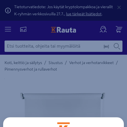
Tietoturvatiedote: Jos käytät kryptolompakkoa ja vierailit
K-ryhmän verkkosivuilla 27.7.,
lue tärkeät lisätiedot
.
/
/
/
Koti, keittiö ja säilytys
Sisustus
Verhot ja verhotarvikkeet
Pimennysverhot ja rullaverhot
Yksityiskohtainen kuvaus löytyy Tuotteen kuvaus -maamerki