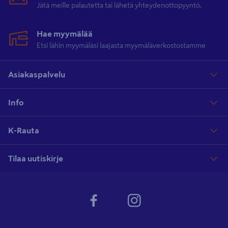
Jätä meille palautetta tai lähetä yhteydenottopyyntö.
Hae myymälää
Etsi lähin myymäläsi laajasta myymäläverkostostamme
Asiakaspalvelu
Info
K-Rauta
Tilaa uutiskirje