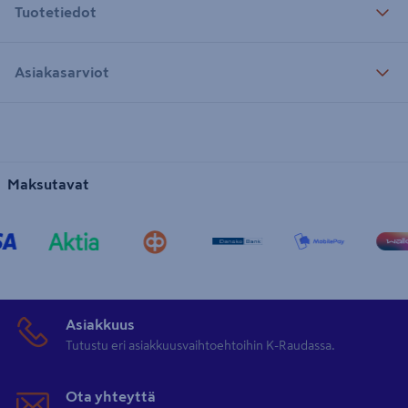
Tuotetiedot
Asiakasarviot
Maksutavat
Asiakkuus
Tutustu eri asiakkuusvaihtoehtoihin K-Raudassa.
Ota yhteyttä