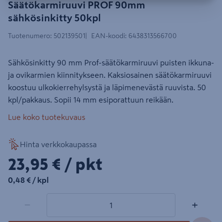
Säätökarmiruuvi PROF 90mm
sähkösinkitty 50kpl
Tuotenumero
:
502139501
EAN-koodi
:
6438313566700
Sähkösinkitty 90 mm Prof-säätökarmiruuvi puisten ikkuna-
ja ovikarmien kiinnitykseen. Kaksiosainen säätökarmiruuvi
koostuu ulkokierrehylsystä ja läpimenevästä ruuvista. 50
kpl/pakkaus. Sopii 14 mm esiporattuun reikään.
Lue koko tuotekuvaus
Hinta verkkokaupassa
23,95€/pkt
23,95 €
/ pkt
0,48€/kpl
0,48 €
/ kpl
1 tuotetta
Määrä
−
+