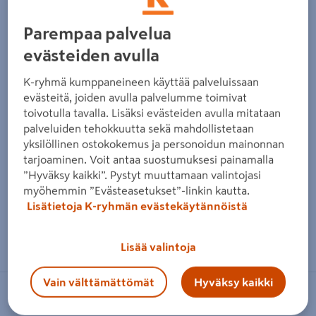
Parempaa palvelua
evästeiden avulla
K-ryhmä kumppaneineen käyttää palveluissaan
evästeitä, joiden avulla palvelumme toimivat
toivotulla tavalla. Lisäksi evästeiden avulla mitataan
palveluiden tehokkuutta sekä mahdollistetaan
yksilöllinen ostokokemus ja personoidun mainonnan
tarjoaminen. Voit antaa suostumuksesi painamalla
”Hyväksy kaikki”. Pystyt muuttamaan valintojasi
myöhemmin ”Evästeasetukset”-linkin kautta.
Lisätietoja K-ryhmän evästekäytännöistä
Zoomaa kuvaa sormilla kosketusnäytöllä
Lisää valintoja
Vain välttämättömät
Hyväksy kaikki
PROF