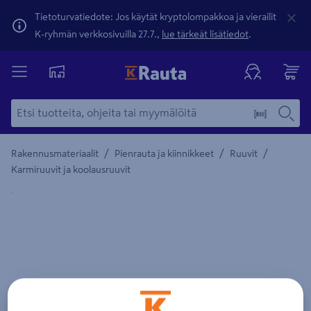
Tietoturvatiedote: Jos käytät kryptolompakkoa ja vierailit
K-ryhmän verkkosivuilla 27.7.,
lue tärkeät lisätiedot
.
/
/
/
Rakennusmateriaalit
Pienrauta ja kiinnikkeet
Ruuvit
Karmiruuvit ja koolausruuvit
Yksityiskohtainen kuvaus löytyy Tuotteen kuvaus -maamerki