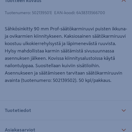
Tuotteen kuvaus
Tuotenumero
:
502139501
EAN-koodi
:
6438313566700
Sähkösinkitty 90 mm Prof-säätökarmiruuvi puisten ikkuna-
ja ovikarmien kiinnitykseen. Kaksiosainen säätökarmiruuvi
koostuu ulkokierrehylsystä ja läpimenevästä ruuvista.
Hylsy mahdollistaa karmin säätämistä sivusuunnassa
asennuksen jälkeen. Kovissa kiinnitysalustoissa käytä
nailontulppaa. Suositellaan kuiviin sisätiloihin.
Asennukseen ja säätämiseen tarvitaan säätökarmiruuvin
avainta (tuotenumero: 502139502). 50 kpl/pakkaus.
Tuotetiedot
Asiakasarviot