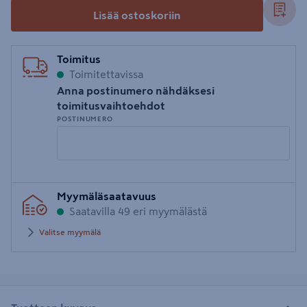
Lisää ostoskoriin
Toimitus
Toimitettavissa
Anna postinumero nähdäksesi
toimitusvaihtoehdot
POSTINUMERO
Syötä
Myymäläsaatavuus
postinumero
Saatavilla 49 eri myymälästä
Valitse myymälä