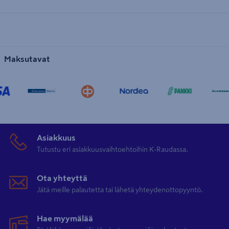
Maksutavat
Asiakkuus
Tutustu eri asiakkuusvaihtoehtoihin K-Raudassa.
Ota yhteyttä
Jätä meille palautetta tai lähetä yhteydenottopyyntö.
Hae myymälää