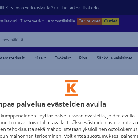
lit K-ryhmän verkkosivuilla 27.7.,
lue tärkeät lisätiedot
.
ssilaskuri
Tuotemerkit
Ammattilaisille
Tarjoukset
Outlet
ntamateriaalit
Maalit
Työkalut
Piha
Sähkö ja valaisimet
tyslaatikot ja säilytyskorit
maamerkistä
CELLO
Säilytyspussi Cel
-82%
paa palvelua evästeiden avulla
Tuotenumero
:
502123917
EAN
kumppaneineen käyttää palveluissaan evästeitä, joiden avulla
me toimivat toivotulla tavalla. Lisäksi evästeiden avulla mitata
Paperipussi Cello Silo. Koo
den tehokkuutta sekä mahdollistetaan yksilöllinen ostokokemus 
vahvasta paperista valmist
dun mainonnan tarjoaminen. Voit antaa suostumuksesi painama