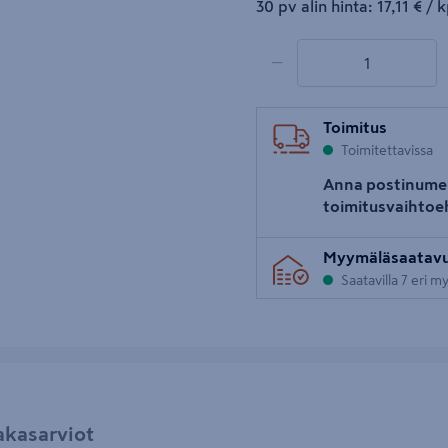
17,11€/kpl
30 pv alin hinta:
17,11 €
/ k
1 tuotetta
Määrä
−
Toimitus
Toimitettavissa
Anna postinume
toimitusvaihtoe
Myymäläsaatav
Saatavilla 7 eri 
akasarviot