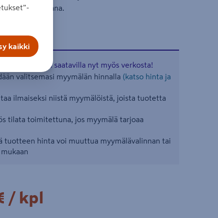
tukset”-
ikuvitus on rajana.
y kaikki
aisia tuotteita saatavilla nyt myös verkosta!
ään valitsemasi myymälän hinnalla
(katso hinta ja
aa ilmaiseksi niistä myymälöistä, joista tuotetta
s tilata toimitettuna, jos myymälä tarjoaa
 tuotteen hinta voi muuttua myymälävalinnan tai
n mukaan
€/kpl
€
/ kpl