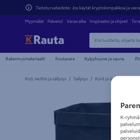
Tietoturvatiedote: Jos käytät kryptolompakkoa ja vierai
Myymälät
Palvelut
Varaa aika
Inspiraatio ja ohjeet
Tera
Rakennusmateriaalit
Puutavara
Kylpyhuone ja sauna
Pi
/
/
/
Koti, keittiö ja säilytys
Säilytys
Korit ja laatikot
Säily
Yksityiskohtainen kuvaus löytyy Tuotteen kuvaus -
Parem
K-ryhmä 
palvelum
palvelui
personoi