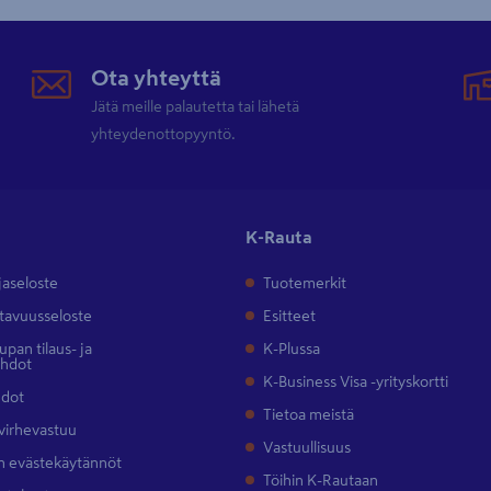
Ota yhteyttä
Jätä meille palautetta tai lähetä
yhteydenottopyyntö.
K-Rauta
jaseloste
Tuotemerkit
tavuusseloste
Esitteet
pan tilaus- ja
K-Plussa
ehdot
K-Business Visa -yrityskortti
hdot
Tietoa meistä
 virhevastuu
Vastuullisuus
 evästekäytännöt
Töihin K-Rautaan