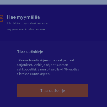
Hae myymälää
Etsi lähin myymäläsi laajasta
myymäläverkostostamme
Tilaa uutiskirje
Tilaamalla uutiskirjeemme saat parhaat
tarjoukset, vinkit ja ohjeet suoraan
sähköpostiisi. Sinun pitää olla yli 18-vuotias
tilataksesi uutiskirjeen.
Tilaa uutiskirje