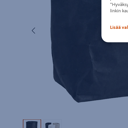
”Hyväksy
linkin ka
Edellinen
Lisää va