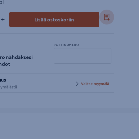
pl
+
Lisää ostoskoriin
POSTINUMERO
ro nähdäksesi
hdot
Syötä
uus
postinumero
Valitse myymälä
myymälästä