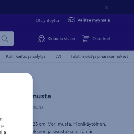
Valitse myymälä
Ota yhteyttä
Kirjaudu sisään
Ostoskori
Koti, keittiö ja säilytys
LVI
Talot, mökit ja piharakennukset
lo Silo XL musta
-koodi
:
6438313558408
an
n XL mitat: 45 x 25 cm. Väri musta. Monikäytöinen,
ja
ettu pussi säilytykseen ja sisustuksen. Tämän
lla