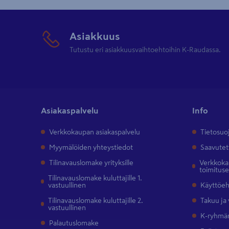
Asiakkuus
Tutustu eri asiakkuusvaihtoehtoihin K-Raudassa.
Asiakaspalvelu
Info
Verkkokaupan asiakaspalvelu
Tietosuo
Myymälöiden yhteystiedot
Saavutet
Tilinavauslomake yrityksille
Verkkokau
toimitus
Tilinavauslomake kuluttajille 1.
vastuullinen
Käyttöe
Tilinavauslomake kuluttajille 2.
Takuu ja
vastuullinen
K-ryhmän
Palautuslomake