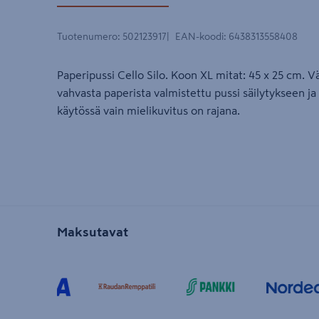
Tuotenumero
:
502123917
EAN-koodi
:
6438313558408
Paperipussi Cello Silo. Koon XL mitat: 45 x 25 cm. 
vahvasta paperista valmistettu pussi säilytykseen j
käytössä vain mielikuvitus on rajana.
Maksutavat