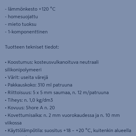
- lämmönkesto +120 °C
- homesuojattu
- mieto tuoksu
- 1-komponenttinen
Tuotteen tekniset tiedot:
• Koostumus: kosteusvulkanoituva neutraali
silikonipolymeeri
• Värit: useita värejä
• Pakkauskoko: 310 ml patruuna
• Riittoisuus: 5 x 5 mm saumaa, n. 12 m/patruuna
• Tiheys: n. 1,0 kg/dm3
• Kovuus: Shore A n. 20
• Kovettumisaika: n. 2 mm vuorokaudessa ja n. 10 mm
viikossa
• Käyttölämpötila: suositus +18 – +20 °C, kuitenkin alueella