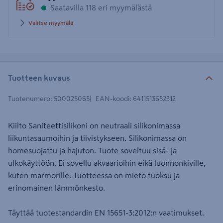
Saatavilla 118 eri myymälästä
Valitse myymälä
Tuotteen kuvaus
Tuotenumero
:
500025065
EAN-koodi
:
6411513652312
Kiilto Saniteettisilikoni on neutraali silikonimassa
liikuntasaumoihin ja tiivistykseen. Silikonimassa on
homesuojattu ja hajuton. Tuote soveltuu sisä- ja
ulkokäyttöön. Ei sovellu akvaarioihin eikä luonnonkiville,
kuten marmorille. Tuotteessa on mieto tuoksu ja
erinomainen lämmönkesto.
Täyttää tuotestandardin EN 15651-3:2012:n vaatimukset.