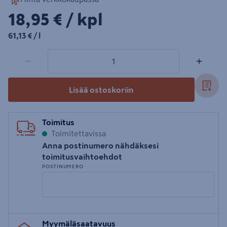
18,95€/kpl
18,95 €
/ kpl
61,13€/l
61,13 €
/ l
1 tuotetta
Määrä
−
+
Lisää ostoskoriin
Toimitus
Toimitettavissa
Anna postinumero nähdäksesi
toimitusvaihtoehdot
POSTINUMERO
Syötä
Myymäläsaatavuus
postinumero