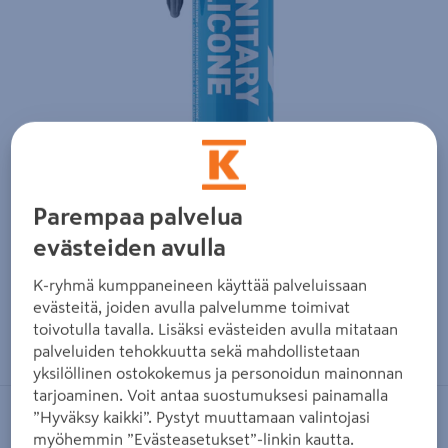
Parempaa palvelua
evästeiden avulla
K-ryhmä kumppaneineen käyttää palveluissaan
evästeitä, joiden avulla palvelumme toimivat
Zoomaa kuvaa sormilla kosketusnäytöllä
toivotulla tavalla. Lisäksi evästeiden avulla mitataan
palveluiden tehokkuutta sekä mahdollistetaan
yksilöllinen ostokokemus ja personoidun mainonnan
tarjoaminen. Voit antaa suostumuksesi painamalla
”Hyväksy kaikki”. Pystyt muuttamaan valintojasi
KIILTO PRO
myöhemmin ”Evästeasetukset”-linkin kautta.