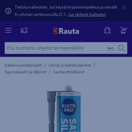
Tietoturvatiedote: Jos käytät kryptolompakkoa ja vierailit
K-ryhmän verkkosivuilla 27.7.,
lue tärkeät lisätiedot
.
/
/
Rakennusmateriaalit
Liimat ja laatoitusaineet
/
Saumalaastit ja silikonit
Saniteettisilikonit
Yksityiskohtainen kuvaus löytyy Tuotteen kuvaus -maamerki