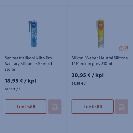
Saniteettisilikoni Kiilto Pro Sanitary
Silikoni Weber Neutral Silicone 17
Silicone 310 ml 41 stone
Medium grey 310ml
Saniteettisilikoni Kiilto Pro
Silikoni Weber Neutral Silicone
Sanitary Silicone 310 ml 41
17 Medium grey 310ml
stone
20,95€/kpl
20,95 €
/ kpl
18,95€/kpl
18,95 €
/ kpl
67,58€/l
67,58 €
/ l
61,13€/l
61,13 €
/ l
Lue lisää
Lue lisää