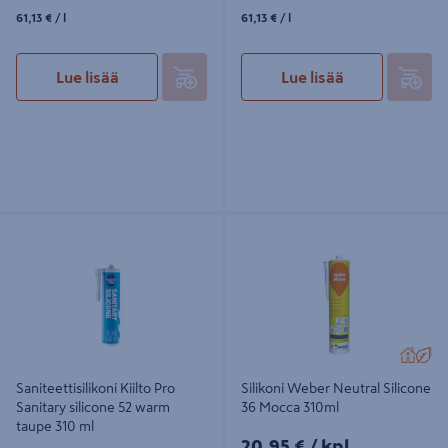
61,13€/l
61,13€/l
61,13 €
/ l
61,13 €
/ l
Lue lisää
Lue lisää
Saniteettisilikoni Kiilto Pro Sanitary
Silikoni Weber Neutral Silicone 36
silicone 52 warm taupe 310 ml
Mocca 310ml
Saniteettisilikoni Kiilto Pro
Silikoni Weber Neutral Silicone
Sanitary silicone 52 warm
36 Mocca 310ml
taupe 310 ml
20,95€/kpl
20,95 €
/ kpl