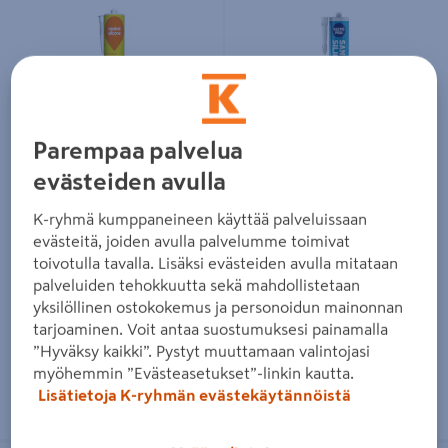
Silikoni Weber Neutral Silicone
Saniteettisilikoni Kiilto Pro
Parempaa palvelua
12 Marble 310ml
Sanitary Silicone 310 ml 00
evästeiden avulla
transparent
20,95€/kpl
20,95 €
/ kpl
18,95€/kpl
18,95 €
/ kpl
K-ryhmä kumppaneineen käyttää palveluissaan
67,58€/l
67,58 €
/ l
evästeitä, joiden avulla palvelumme toimivat
61,13€/l
61,13 €
/ l
toivotulla tavalla. Lisäksi evästeiden avulla mitataan
palveluiden tehokkuutta sekä mahdollistetaan
Lue lisää
Lue lisää
yksilöllinen ostokokemus ja personoidun mainonnan
tarjoaminen. Voit antaa suostumuksesi painamalla
”Hyväksy kaikki”. Pystyt muuttamaan valintojasi
myöhemmin ”Evästeasetukset”-linkin kautta.
Lisätietoja K-ryhmän evästekäytännöistä