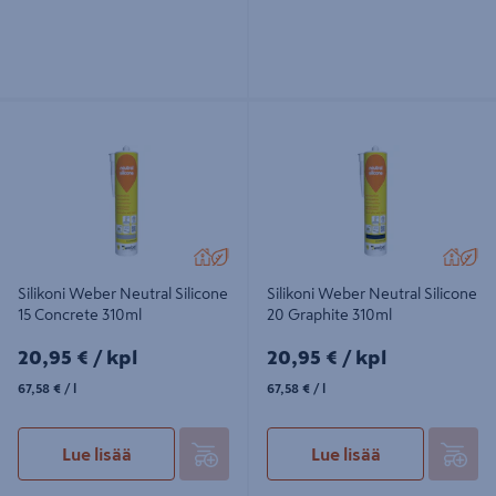
Silikoni Weber Neutral Silicone 15
Silikoni Weber Neutral Silicone 20
Concrete 310ml
Graphite 310ml
Silikoni Weber Neutral Silicone
Silikoni Weber Neutral Silicone
15 Concrete 310ml
20 Graphite 310ml
20,95€/kpl
20,95€/kpl
20,95 €
/ kpl
20,95 €
/ kpl
67,58€/l
67,58€/l
67,58 €
/ l
67,58 €
/ l
Lue lisää
Lue lisää