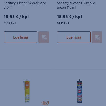
Sanitary silicone 34 dark sand
Sanitary silicone 63 smoke
310 ml
green 310 ml
18,95€/kpl
18,95€/kpl
18,95 €
/ kpl
18,95 €
/ kpl
61,13€/l
61,13€/l
61,13 €
/ l
61,13 €
/ l
Lue lisää
Lue lisää
Silikoni Weber Neutral Silicone 13
Saniteettisilikoni Soudal Sanitary
Silvergrey 310ml
Silicone STOP 290ml valkoinen