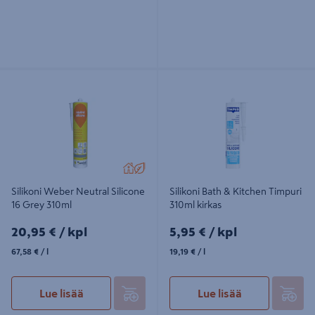
Silikoni Weber Neutral Silicone 16
Silikoni Bath & Kitchen Timpuri
Grey 310ml
310ml kirkas
Silikoni Weber Neutral Silicone
Silikoni Bath & Kitchen Timpuri
16 Grey 310ml
310ml kirkas
20,95€/kpl
5,95€/kpl
20,95 €
/ kpl
5,95 €
/ kpl
67,58€/l
19,19€/l
67,58 €
/ l
19,19 €
/ l
Lue lisää
Lue lisää