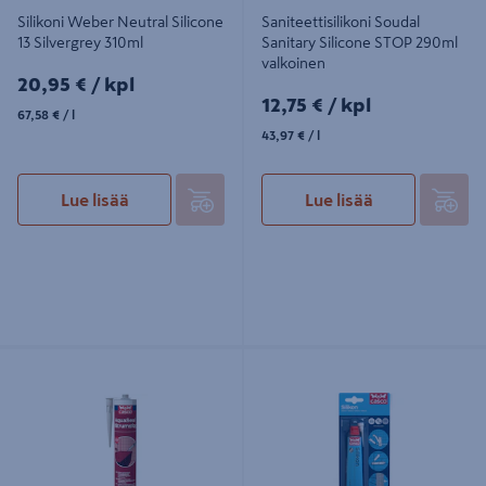
Silikoni Weber Neutral Silicone
Saniteettisilikoni Soudal
13 Silvergrey 310ml
Sanitary Silicone STOP 290ml
valkoinen
20,95€/kpl
20,95 €
/ kpl
12,75€/kpl
12,75 €
/ kpl
67,58€/l
67,58 €
/ l
43,97€/l
43,97 €
/ l
Lue lisää
Lue lisää
Tiivistysmassa Casco AquaSeal
Silikoni Casco 40ml valkoinen
300ml harmaa