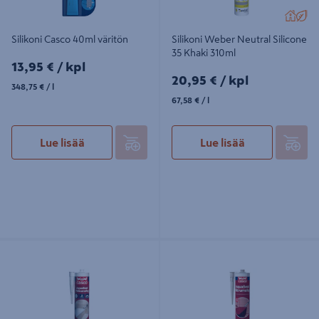
Silikoni Casco 40ml väritön
Silikoni Weber Neutral Silicone
35 Khaki 310ml
13,95€/kpl
13,95 €
/ kpl
20,95€/kpl
20,95 €
/ kpl
348,75€/l
348,75 €
/ l
67,58€/l
67,58 €
/ l
Lue lisää
Lue lisää
Tiivistysmassa Casco AquaSeal
Tiivistysmassa Casco AquaSeal
300ml Manhattan
300ml valkoinen