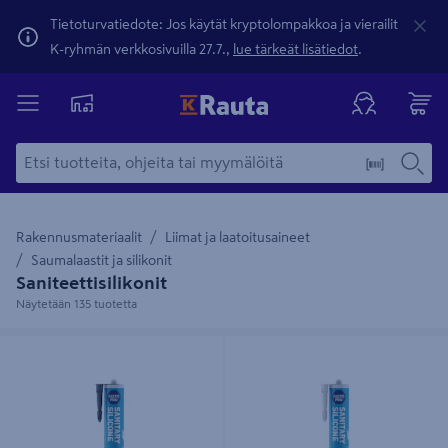
Tietoturvatiedote: Jos käytät kryptolompakkoa ja vierailit
K-ryhmän verkkosivuilla 27.7.,
lue tärkeät lisätiedot
.
Rakennusmateriaalit
Liimat ja laatoitusaineet
Saumalaastit ja silikonit
Saniteettisilikonit
Näytetään 135 tuotetta
Saniteettisilikoni Kiilto Pro Sanitary
Saniteettisilikoni Kiilto Pro Sanitary
Silicone 310 ml 48 antracite
Silicone 310 ml 10 traffic white