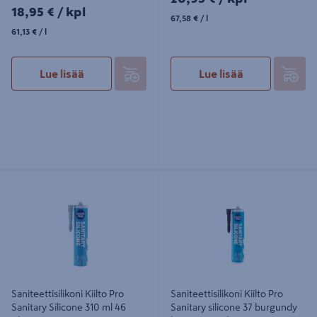
18,95€/kpl
18,95 €
/ kpl
67,58€/l
67,58 €
/ l
61,13€/l
61,13 €
/ l
Lue lisää
Lue lisää
Saniteettisilikoni Kiilto Pro Sanitary
Saniteettisilikoni Kiilto Pro Sanitary
Silicone 310 ml 46 silver
silicone 37 burgundy brown 310 ml
Saniteettisilikoni Kiilto Pro
Saniteettisilikoni Kiilto Pro
Sanitary Silicone 310 ml 46
Sanitary silicone 37 burgundy