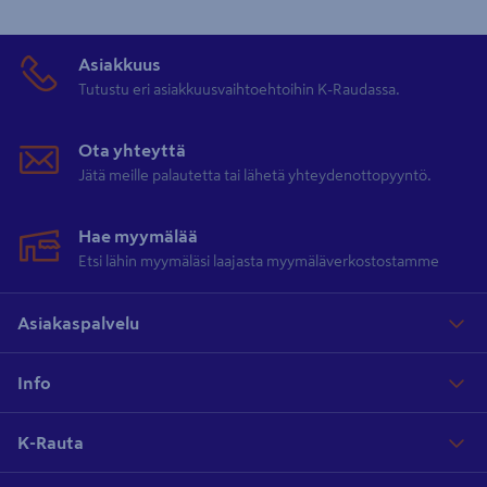
Laajasta valikoimastamme löydät kaikki tuotteet remontointiin!
Ammattitaitoinen henkilökuntamme avustaa valitsemaan aina
Asiakkuus
oikeat työvälineet ja materiaalit kaikissa projekteissasi.
Tutustu eri asiakkuusvaihtoehtoihin K-Raudassa.
Ota yhteyttä
Jätä meille palautetta tai lähetä yhteydenottopyyntö.
Hae myymälää
Etsi lähin myymäläsi laajasta myymäläverkostostamme
Asiakaspalvelu
Info
K-Rauta