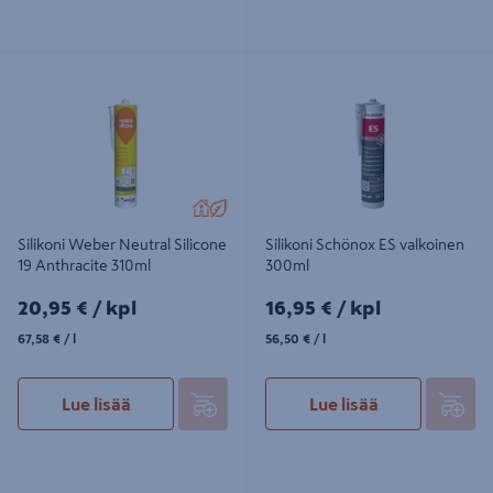
Silikoni Weber Neutral Silicone 19
Silikoni Schönox ES valkoinen
Anthracite 310ml
300ml
Silikoni Weber Neutral Silicone
Silikoni Schönox ES valkoinen
19 Anthracite 310ml
300ml
20,95€/kpl
16,95€/kpl
20,95 €
/ kpl
16,95 €
/ kpl
67,58€/l
56,50€/l
67,58 €
/ l
56,50 €
/ l
Lue lisää
Lue lisää