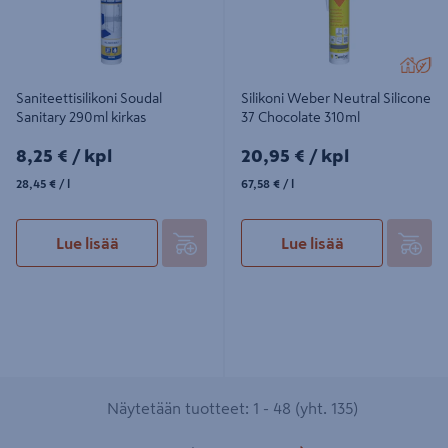
Saniteettisilikoni Soudal
Silikoni Weber Neutral Silicone
Sanitary 290ml kirkas
37 Chocolate 310ml
8,25€/kpl
20,95€/kpl
8,25 €
/ kpl
20,95 €
/ kpl
28,45€/l
67,58€/l
28,45 €
/ l
67,58 €
/ l
Lue lisää
Lue lisää
Näytetään tuotteet: 1 - 48 (yht. 135)