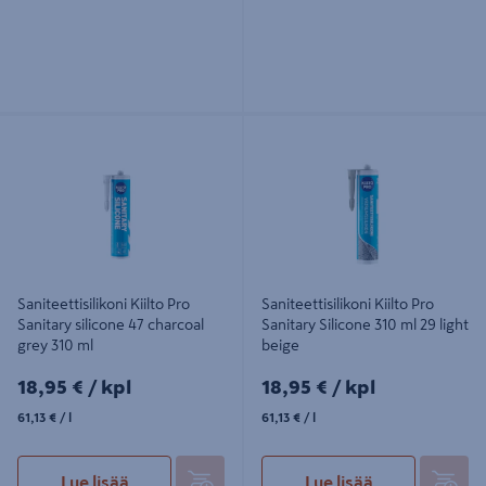
Saniteettisilikoni Kiilto Pro Sanitary
Saniteettisilikoni Kiilto Pro Sanitary
silicone 47 charcoal grey 310 ml
Silicone 310 ml 29 light beige
Saniteettisilikoni Kiilto Pro
Saniteettisilikoni Kiilto Pro
Sanitary silicone 47 charcoal
Sanitary Silicone 310 ml 29 light
grey 310 ml
beige
18,95€/kpl
18,95€/kpl
18,95 €
/ kpl
18,95 €
/ kpl
61,13€/l
61,13€/l
61,13 €
/ l
61,13 €
/ l
Lue lisää
Lue lisää