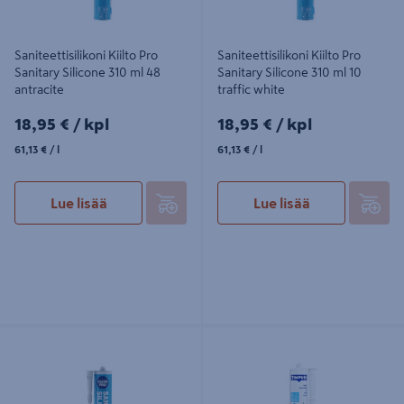
Saniteettisilikoni Kiilto Pro
Saniteettisilikoni Kiilto Pro
Sanitary Silicone 310 ml 48
Sanitary Silicone 310 ml 10
antracite
traffic white
18,95€/kpl
18,95€/kpl
18,95 €
/ kpl
18,95 €
/ kpl
61,13€/l
61,13€/l
61,13 €
/ l
61,13 €
/ l
Lue lisää
Lue lisää
Saniteettisilikoni Kiilto Pro Sanitary
Silikoni Bath & Kitchen Timpuri
Silicone 310 ml 39 marble white
310ml valkoinen