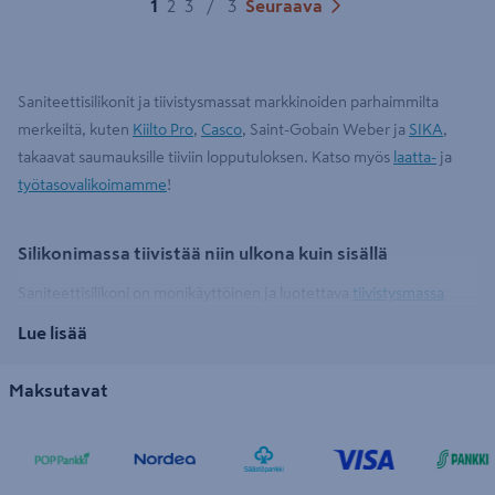
1
2
3
/
3
Seuraava
Saniteettisilikonit ja tiivistysmassat markkinoiden parhaimmilta
merkeiltä, kuten
Kiilto Pro
,
Casco
, Saint-Gobain Weber ja
SIKA
,
takaavat saumauksille tiiviin lopputuloksen. Katso myös
laatta-
ja
työtasovalikoimamme
!
Silikonimassa tiivistää niin ulkona kuin sisällä
Saniteettisilikoni on monikäyttöinen ja luotettava
tiivistysmassa
esimerkiksi keraamisten seinäpintojen elastisiin nurkkasaumoihin,
Lue lisää
seinä- ja lattialaatoituksien välisiin saumoihin, laatoitusten
liikuntasaumoihin, läpivienteihin sekä keittiö- ja
Maksutavat
kylpyhuonekalusteiden liittymäkohtiin.
Kaikki remontointiin K-Raudasta