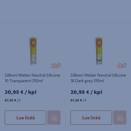
Silikoni Weber Neutral Silicone 10
Silikoni Weber Neutral Silicone 18
Transparent 310ml
Dark grey 310ml
Silikoni Weber Neutral Silicone
Silikoni Weber Neutral Silicone
10 Transparent 310ml
18 Dark grey 310ml
20,95€/kpl
20,95€/kpl
20,95 €
/ kpl
20,95 €
/ kpl
67,58€/l
67,58€/l
67,58 €
/ l
67,58 €
/ l
Lue lisää
Lue lisää