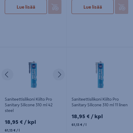
Lue lisää
Lue lisää
Saniteettisilikoni Kiilto Pro Sanitary
Saniteettisilikoni Kiilto Pro Sanitary
Silicone 310 ml 42 steel
Silicone 310 ml 11 linen
Edellinen
Seuraava
Saniteettisilikoni Kiilto Pro
Saniteettisilikoni Kiilto Pro
Sanitary Silicone 310 ml 42
Sanitary Silicone 310 ml 11 linen
steel
18,95€/kpl
18,95 €
/ kpl
18,95€/kpl
18,95 €
/ kpl
61,13€/l
61,13 €
/ l
61,13€/l
61,13 €
/ l