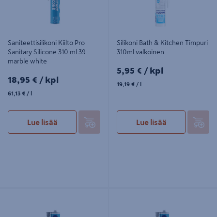
Saniteettisilikoni Kiilto Pro
Silikoni Bath & Kitchen Timpuri
Sanitary Silicone 310 ml 39
310ml valkoinen
marble white
5,95€/kpl
5,95 €
/ kpl
18,95€/kpl
18,95 €
/ kpl
19,19€/l
19,19 €
/ l
61,13€/l
61,13 €
/ l
Lue lisää
Lue lisää
Saniteettisilikoni Kiilto Pro Sanitary
Saniteettisilikoni Kiilto Pro Sanitary
Silicone 310 ml 44 iron
Silicone 310 ml 40 concrete