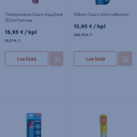
Tiivistysmassa Casco AquaSeal
Silikoni Casco 40ml valkoinen
300ml harmaa
13,95€/kpl
13,95 €
/ kpl
15,95€/kpl
15,95 €
/ kpl
348,75€/l
348,75 €
/ l
53,17€/l
53,17 €
/ l
Lue lisää
Lue lisää
Silikoni Casco 40ml väritön
Silikoni Weber Neutral Silicone 35
Khaki 310ml