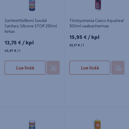
Saniteettisilikoni Soudal
Tiivistysmassa Casco AquaSeal
Sanitary Silicone STOP 290ml
300ml vaaleanharmaa
kirkas
15,95€/kpl
15,95 €
/ kpl
12,75€/kpl
12,75 €
/ kpl
53,17€/l
53,17 €
/ l
43,97€/l
43,97 €
/ l
Lue lisää
Lue lisää
Saniteettisilikoni Soudal Sanitary
Silikoni Weber Neutral Silicone 37
290ml kirkas
Chocolate 310ml