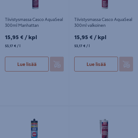
Tiivistysmassa Casco AquaSeal
Tiivistysmassa Casco AquaSeal
300ml Manhattan
300ml valkoinen
15,95€/kpl
15,95€/kpl
15,95 €
/ kpl
15,95 €
/ kpl
53,17€/l
53,17€/l
53,17 €
/ l
53,17 €
/ l
Lue lisää
Lue lisää
Saniteettisilikoni Soudal Sanitary
Tiivistysmassa Casco AquaSeal
Silicone STOP 290ml kirkas
300ml vaaleanharmaa