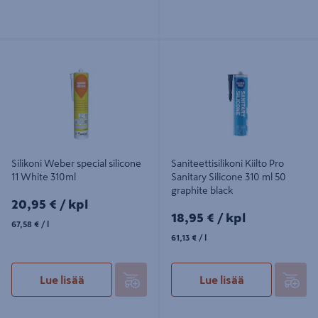
Silikoni Weber special silicone 11
Saniteettisilikoni Kiilto Pro Sanitary
White 310ml
Silicone 310 ml 50 graphite black
Silikoni Weber special silicone
Saniteettisilikoni Kiilto Pro
11 White 310ml
Sanitary Silicone 310 ml 50
graphite black
20,95€/kpl
20,95 €
/ kpl
18,95€/kpl
18,95 €
/ kpl
67,58€/l
67,58 €
/ l
61,13€/l
61,13 €
/ l
Lue lisää
Lue lisää