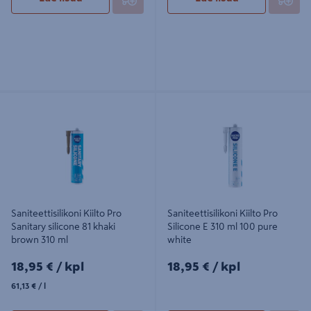
Saniteettisilikoni Kiilto Pro Sanitary
Saniteettisilikoni Kiilto Pro Silicone E
silicone 81 khaki brown 310 ml
310 ml 100 pure white
Saniteettisilikoni Kiilto Pro
Saniteettisilikoni Kiilto Pro
Sanitary silicone 81 khaki
Silicone E 310 ml 100 pure
brown 310 ml
white
18,95€/kpl
18,95€/kpl
18,95 €
/ kpl
18,95 €
/ kpl
61,13€/l
61,13 €
/ l