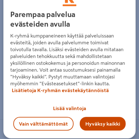
Parempaa palvelua
evästeiden avulla
K-ryhmä kumppaneineen käyttää palveluissaan
evästeitä, joiden avulla palvelumme toimivat
toivotulla tavalla. Lisäksi evästeiden avulla mitataan
palveluiden tehokkuutta sekä mahdollistetaan
yksilöllinen ostokokemus ja personoidun mainonnan
tarjoaminen. Voit antaa suostumuksesi painamalla
”Hyväksy kaikki”. Pystyt muuttamaan valintojasi
myöhemmin ”Evästeasetukset”-linkin kautta.
Lisätietoja K-ryhmän evästekäytännöistä
Zoomaa kuvaa sormilla kosketusnäytöllä
Lisää valintoja
Vain välttämättömät
Hyväksy kaikki
PROF