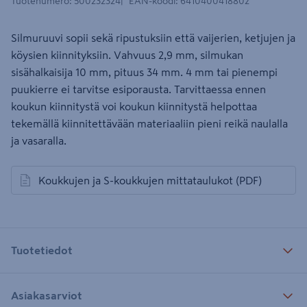
Tuotenumero
:
500232324
EAN-koodi
:
6410400418802
Silmuruuvi sopii sekä ripustuksiin että vaijerien, ketjujen ja
köysien kiinnityksiin. Vahvuus 2,9 mm, silmukan
sisähalkaisija 10 mm, pituus 34 mm. 4 mm tai pienempi
puukierre ei tarvitse esiporausta. Tarvittaessa ennen
koukun kiinnitystä voi koukun kiinnitystä helpottaa
tekemällä kiinnitettävään materiaaliin pieni reikä naulalla
ja vasaralla.
Koukkujen ja S-koukkujen mittataulukot
(PDF)
avautuu uuteen välilehteen
Tuotetiedot
Asiakasarviot