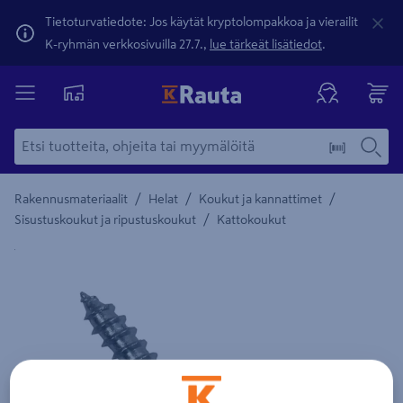
Tietoturvatiedote: Jos käytät kryptolompakkoa ja vierailit
K-ryhmän verkkosivuilla 27.7.,
lue tärkeät lisätiedot
.
/
/
/
Rakennusmateriaalit
Helat
Koukut ja kannattimet
/
Sisustuskoukut ja ripustuskoukut
Kattokoukut
Yksityiskohtainen kuvaus löytyy Tuotteen kuvaus -maamerki