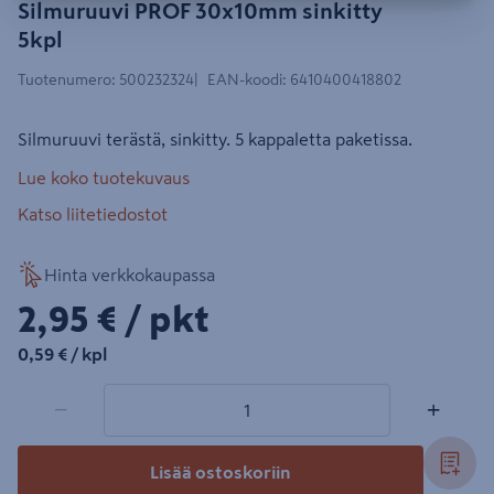
Silmuruuvi PROF 30x10mm sinkitty
5kpl
Tuotenumero
:
500232324
EAN-koodi
:
6410400418802
Silmuruuvi terästä, sinkitty. 5 kappaletta paketissa.
Lue koko tuotekuvaus
Katso liitetiedostot
Hinta verkkokaupassa
2,95€/pkt
2,95 €
/ pkt
0,59€/kpl
0,59 €
/ kpl
1 tuotetta
Määrä
−
+
Lisää ostoskoriin