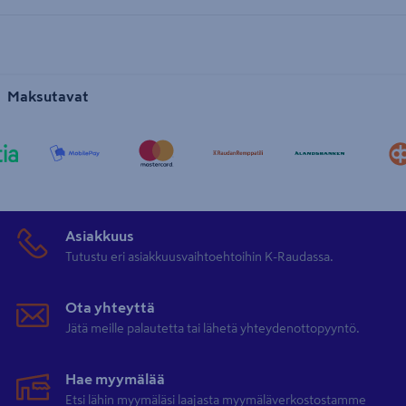
Maksutavat
Asiakkuus
Tutustu eri asiakkuusvaihtoehtoihin K-Raudassa.
Ota yhteyttä
Jätä meille palautetta tai lähetä yhteydenottopyyntö.
Hae myymälää
Etsi lähin myymäläsi laajasta myymäläverkostostamme