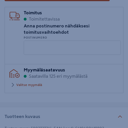
Toimitus
Toimitettavissa
Anna postinumero nähdäksesi
toimitusvaihtoehdot
POSTINUMERO
Syötä
Myymäläsaatavuus
postinumero
Saatavilla 125 eri myymälästä
Valitse myymälä
Tuotteen kuvaus