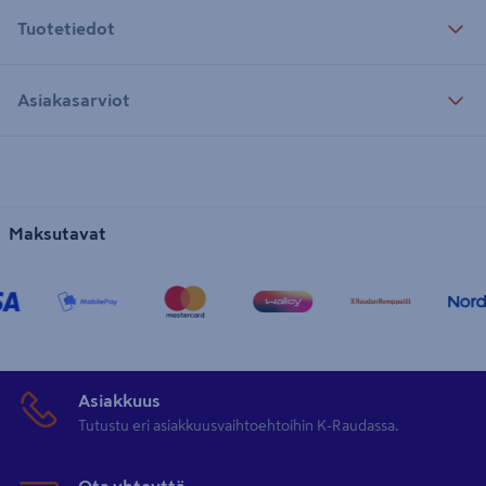
Tuotetiedot
Asiakasarviot
Maksutavat
Asiakkuus
Tutustu eri asiakkuusvaihtoehtoihin K-Raudassa.