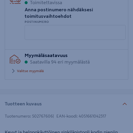
Toimitettavissa
Anna postinumero nähdäksesi
toimitusvaihtoehdot
POSTINUMERO
Syötä
Myymäläsaatavuus
postinumero
Saatavilla 94 eri myymälästä
Valitse myymälä
Tuotteen kuvaus
Tuotenumero
:
502767606
EAN-koodi
:
4051661042317
Kevyt ja helppokäyttöinen sinkiläpistooli kodin pieniin