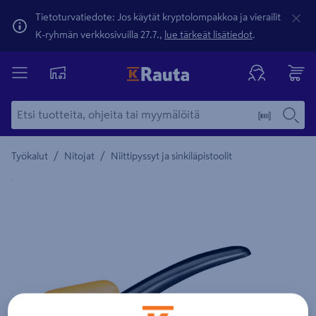
Tietoturvatiedote: Jos käytät kryptolompakkoa ja vierailit
K-ryhmän verkkosivuilla 27.7.,
lue tärkeät lisätiedot
.
/
/
Työkalut
Nitojat
Niittipyssyt ja sinkiläpistoolit
Yksityiskohtainen kuvaus löytyy Tuotteen kuvaus -maamerki
Edellinen
Seura