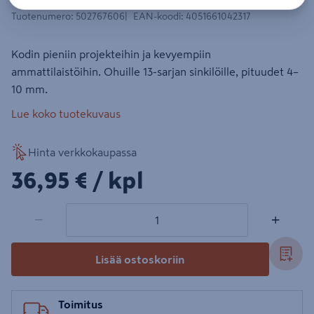
Tuotenumero
:
502767606
EAN-koodi
:
4051661042317
Kodin pieniin projekteihin ja kevyempiin
ammattilaistöihin. Ohuille 13-sarjan sinkilöille, pituudet 4–
10 mm.
Lue koko tuotekuvaus
Hinta verkkokaupassa
36,95€/kpl
36,95 €
/ kpl
1 tuotetta
Määrä
−
+
Lisää ostoskoriin
Toimitus