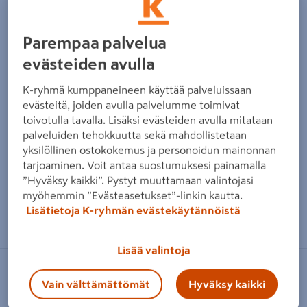
Parempaa palvelua
evästeiden avulla
K-ryhmä kumppaneineen käyttää palveluissaan
evästeitä, joiden avulla palvelumme toimivat
toivotulla tavalla. Lisäksi evästeiden avulla mitataan
palveluiden tehokkuutta sekä mahdollistetaan
yksilöllinen ostokokemus ja personoidun mainonnan
tarjoaminen. Voit antaa suostumuksesi painamalla
”Hyväksy kaikki”. Pystyt muuttamaan valintojasi
myöhemmin ”Evästeasetukset”-linkin kautta.
Zoomaa kuvaa sormilla kosketusnäytöllä
Lisätietoja K-ryhmän evästekäytännöistä
Lisää valintoja
RAPID
Vain välttämättömät
Hyväksy kaikki
Sinkiläpistooli Rapid R13