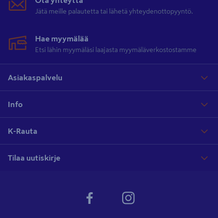
Ota yhteyttä
Jätä meille palautetta tai lähetä yhteydenottopyyntö.
Hae myymälää
Etsi lähin myymäläsi laajasta myymäläverkostostamme
Asiakaspalvelu
Info
K-Rauta
Tilaa uutiskirje