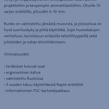
projekteihin ja kevyempiin ammattilaistöihin. Ohuille 13-
sarjan sinkilöille, pituudet 4–10 mm.
Runko on valmistettu järeästä muovista, ja pistoolissa on
hyvä suorituskyky ja pitkä käyttöikä. Sopii huonekalujen
verhoiluun, koristeluun erilaisilla tekstiilityypeillä sekä
julisteiden ja nahan kiinnittämiseen.
Ominaisuudet:
• teräksiset kuluvat osat
• ergonominen kahva
• valmistettu Ruotsissa
• 3 vuoden takuu käytettäessä Rapid-sinkilöitä
• informatiivinen FSC-kartonkipakkaus