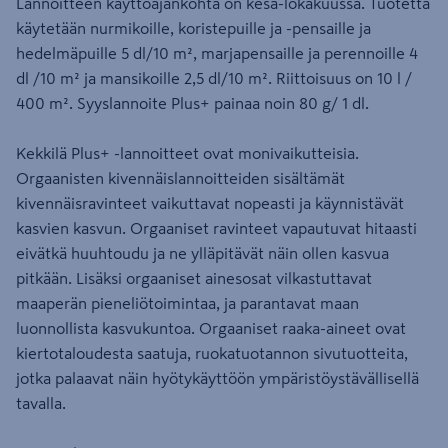
Lannoitteen käyttöajankohta on kesä-lokakuussa. Tuotetta
käytetään nurmikoille, koristepuille ja -pensaille ja
hedelmäpuille 5 dl/10 m², marjapensaille ja perennoille 4
dl /10 m² ja mansikoille 2,5 dl/10 m². Riittoisuus on 10 l /
400 m². Syyslannoite Plus+ painaa noin 80 g/ 1 dl.
Kekkilä Plus+ -lannoitteet ovat monivaikutteisia.
Orgaanisten kivennäislannoitteiden sisältämät
kivennäisravinteet vaikuttavat nopeasti ja käynnistävät
kasvien kasvun. Orgaaniset ravinteet vapautuvat hitaasti
eivätkä huuhtoudu ja ne ylläpitävät näin ollen kasvua
pitkään. Lisäksi orgaaniset ainesosat vilkastuttavat
maaperän pieneliötoimintaa, ja parantavat maan
luonnollista kasvukuntoa. Orgaaniset raaka-aineet ovat
kiertotaloudesta saatuja, ruokatuotannon sivutuotteita,
jotka palaavat näin hyötykäyttöön ympäristöystävällisellä
tavalla.