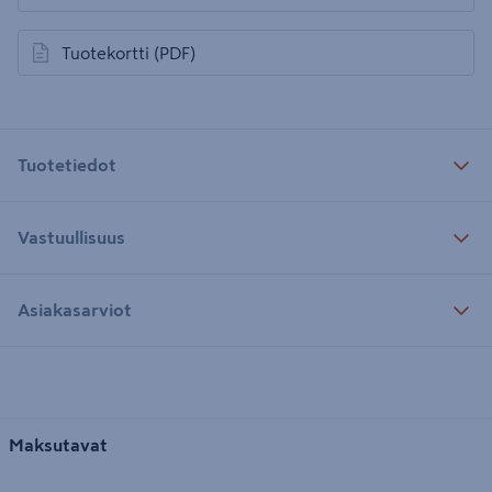
avautuu uuteen välilehteen
Tuotekortti
(PDF)
avautuu uuteen välilehteen
Tuotetiedot
Vastuullisuus
Asiakasarviot
Maksutavat