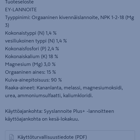
Tuoteseloste
EY-LANNOITE
Tyyppinimi: Orgaaninen kivennäislannoite, NPK 1-2-18 (Mg
3)
Kokonaistyppi (N) 1,4 %
vesiliukoinen typpi (N) 1,4 %
Kokonaisfosfori (P) 2,4 %
Kokonaiskalium (K) 18 %
Magnesium (Mg) 3,0 %
Orgaaninen aines: 15 %
Kuiva-ainepitoisuus: 90 %
Raaka-aineet: Kananlanta, melassi, magnesiumoksidi,
urea, ammoniumsulfaatti, kaliumkloridi.
Käyttöajankohta: Syyslannoite Plus+ -lannoitteen
käyttöajankohta on kesä-lokakuu.
Käyttöturvallisuustiedote
(PDF)