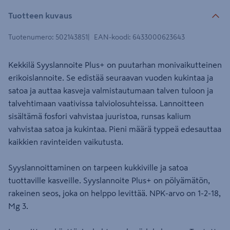
Tuotteen kuvaus
Tuotenumero
:
502143851
EAN-koodi
:
6433000623643
Kekkilä Syyslannoite Plus+ on puutarhan monivaikutteinen
erikoislannoite. Se edistää seuraavan vuoden kukintaa ja
satoa ja auttaa kasveja valmistautumaan talven tuloon ja
talvehtimaan vaativissa talviolosuhteissa. Lannoitteen
sisältämä fosfori vahvistaa juuristoa, runsas kalium
vahvistaa satoa ja kukintaa. Pieni määrä typpeä edesauttaa
kaikkien ravinteiden vaikutusta.
Syyslannoittaminen on tarpeen kukkiville ja satoa
tuottaville kasveille. Syyslannoite Plus+ on pölyämätön,
rakeinen seos, joka on helppo levittää. NPK-arvo on 1-2-18,
Mg 3.