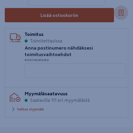
Lisää ostoskoriin
Toimitus
Toimitettavissa
Anna postinumero nähdäksesi
toimitusvaihtoehdot
POSTINUMERO
Syötä
Myymäläsaatavuus
postinumero
Saatavilla 111 eri myymälästä
Valitse myymälä