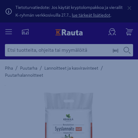
Tietoturvatiedote: Jos käytät kryptolompakkoa ja vierailit
K-ryhmän verkkosivuilla 27.7.,
lue tärkeät lisätiedot
.
/
/
/
Piha
Puutarha
Lannoitteet ja kasviravinteet
Puutarhalannoitteet
Yksityiskohtainen kuvaus löytyy Tuotteen kuvaus -maamerki