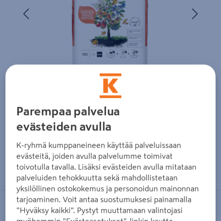
Edellinen
Seura
Parempaa palvelua
evästeiden avulla
K-ryhmä kumppaneineen käyttää palveluissaan
evästeitä, joiden avulla palvelumme toimivat
Zoomaa kuvaa sormilla kosketusnäytöllä
toivotulla tavalla. Lisäksi evästeiden avulla mitataan
palveluiden tehokkuutta sekä mahdollistetaan
yksilöllinen ostokokemus ja personoidun mainonnan
tarjoaminen. Voit antaa suostumuksesi painamalla
KEKKILÄ
”Hyväksy kaikki”. Pystyt muuttamaan valintojasi
myöhemmin ”Evästeasetukset”-linkin kautta.