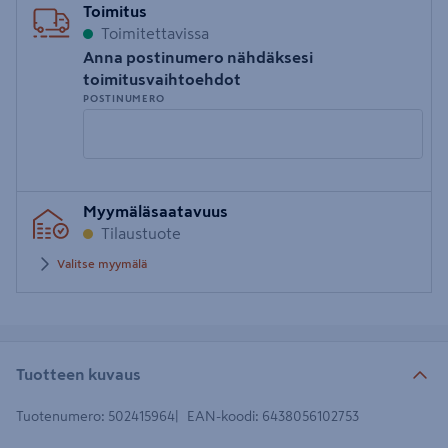
Toimitus
Toimitettavissa
Anna postinumero nähdäksesi
toimitusvaihtoehdot
POSTINUMERO
Syötä
Myymäläsaatavuus
postinumero
Tilaustuote
Valitse myymälä
Tuotteen kuvaus
Tuotenumero
:
502415964
EAN-koodi
:
6438056102753