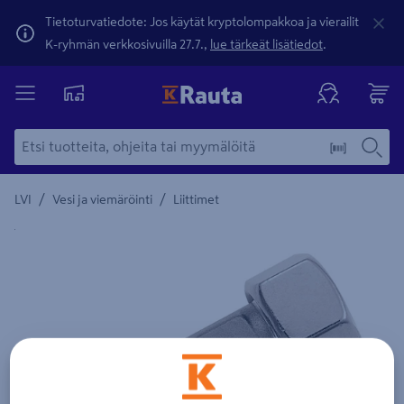
Tietoturvatiedote: Jos käytät kryptolompakkoa ja vierailit
K-ryhmän verkkosivuilla 27.7.,
lue tärkeät lisätiedot
.
/
/
LVI
Vesi ja viemäröinti
Liittimet
Yksityiskohtainen kuvaus löytyy Tuotteen kuvaus -maamerki