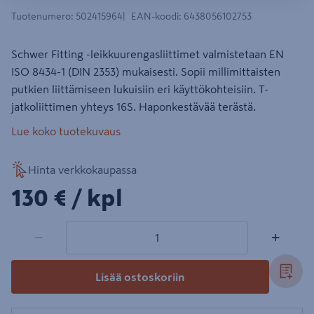
Tuotenumero
:
502415964
EAN-koodi
:
6438056102753
Schwer Fitting -leikkuurengasliittimet valmistetaan EN
ISO 8434-1 (DIN 2353) mukaisesti. Sopii millimittaisten
putkien liittämiseen lukuisiin eri käyttökohteisiin. T-
jatkoliittimen yhteys 16S. Haponkestävää terästä.
Lue koko tuotekuvaus
Hinta verkkokaupassa
130€/kpl
130 €
/ kpl
1 tuotetta
Määrä
−
+
Lisää ostoskoriin