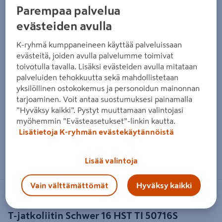
Parempaa palvelua
evästeiden avulla
K-ryhmä kumppaneineen käyttää palveluissaan
evästeitä, joiden avulla palvelumme toimivat
toivotulla tavalla. Lisäksi evästeiden avulla mitataan
palveluiden tehokkuutta sekä mahdollistetaan
yksilöllinen ostokokemus ja personoidun mainonnan
tarjoaminen. Voit antaa suostumuksesi painamalla
”Hyväksy kaikki”. Pystyt muuttamaan valintojasi
myöhemmin ”Evästeasetukset”-linkin kautta.
Lisätietoja K-ryhmän evästekäytännöistä
Zoomaa kuvaa sormilla kosketusnäytöllä
Lisää valintoja
Vain välttämättömät
Hyväksy kaikki
SCHWER
T-jatkoliitin Schwer 16 HST TI 50716S