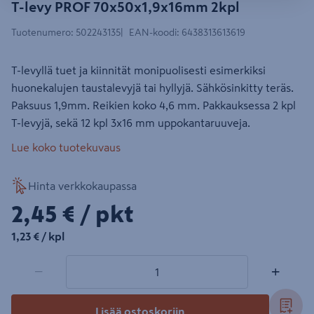
T-levy PROF 70x50x1,9x16mm 2kpl
Tuotenumero
:
502243135
EAN-koodi
:
6438313613619
T-levyllä tuet ja kiinnität monipuolisesti esimerkiksi
huonekalujen taustalevyjä tai hyllyjä. Sähkösinkitty teräs.
Paksuus 1,9mm. Reikien koko 4,6 mm. Pakkauksessa 2 kpl
T-levyjä, sekä 12 kpl 3x16 mm uppokantaruuveja.
Lue koko tuotekuvaus
Hinta verkkokaupassa
2,45€/pkt
2,45 €
/ pkt
1,23€/kpl
1,23 €
/ kpl
1 tuotetta
Määrä
−
+
Lisää ostoskoriin