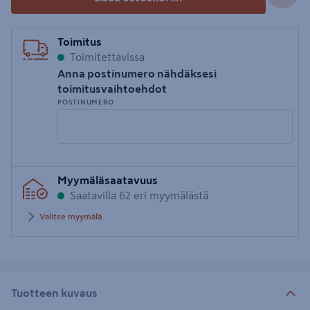
Toimitus
Toimitettavissa
Anna postinumero nähdäksesi
toimitusvaihtoehdot
POSTINUMERO
Syötä
Myymäläsaatavuus
postinumero
Saatavilla 62 eri myymälästä
Valitse myymälä
Tuotteen kuvaus