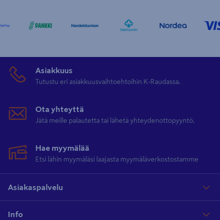
Asiakkuus
Tutustu eri asiakkuusvaihtoehtoihin K-Raudassa.
Ota yhteyttä
Jätä meille palautetta tai lähetä yhteydenottopyyntö.
Hae myymälää
Etsi lähin myymäläsi laajasta myymäläverkostostamme
Asiakaspalvelu
Info