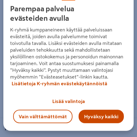
Parempaa palvelua
evästeiden avulla
K-ryhmä kumppaneineen käyttää palveluissaan
evästeitä, joiden avulla palvelumme toimivat
toivotulla tavalla. Lisäksi evästeiden avulla mitataan
palveluiden tehokkuutta sekä mahdollistetaan
yksilöllinen ostokokemus ja personoidun mainonnan
tarjoaminen. Voit antaa suostumuksesi painamalla
”Hyväksy kaikki”. Pystyt muuttamaan valintojasi
myöhemmin ”Evästeasetukset”-linkin kautta.
Lisätietoja K-ryhmän evästekäytännöistä
Zoomaa kuvaa sormilla kosketusnäytöllä
Lisää valintoja
Vain välttämättömät
Hyväksy kaikki
PROF