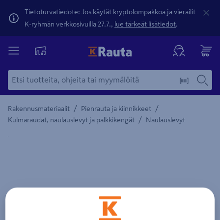
Tietoturvatiedote: Jos käytät kryptolompakkoa ja vierailit
K-ryhmän verkkosivuilla 27.7.,
lue tärkeät lisätiedot
.
/
/
Rakennusmateriaalit
Pienrauta ja kiinnikkeet
/
Kulmaraudat, naulauslevyt ja palkkikengät
Naulauslevyt
Yksityiskohtainen kuvaus löytyy Tuotteen kuvaus -maamerki