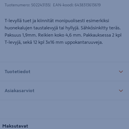
Tuotenumero
:
502243135
EAN-koodi
:
6438313613619
T-levyllä tuet ja kiinnität monipuolisesti esimerkiksi
huonekalujen taustalevyjä tai hyllyjä. Sähkösinkitty teräs.
Paksuus 1,9mm. Reikien koko 4,6 mm. Pakkauksessa 2 kpl
T-levyjä, sekä 12 kpl 3x16 mm uppokantaruuveja.
Tuotetiedot
Asiakasarviot
Maksutavat