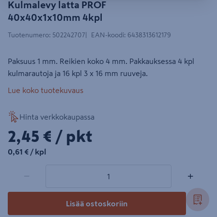
Kulmalevy latta PROF
40x40x1x10mm 4kpl
Tuotenumero
:
502242707
EAN-koodi
:
6438313612179
Paksuus 1 mm. Reikien koko 4 mm. Pakkauksessa 4 kpl
kulmarautoja ja 16 kpl 3 x 16 mm ruuveja.
Lue koko tuotekuvaus
Hinta verkkokaupassa
2,45€/pkt
2,45 €
/ pkt
0,61€/kpl
0,61 €
/ kpl
1 tuotetta
Määrä
−
+
Lisää ostoskoriin