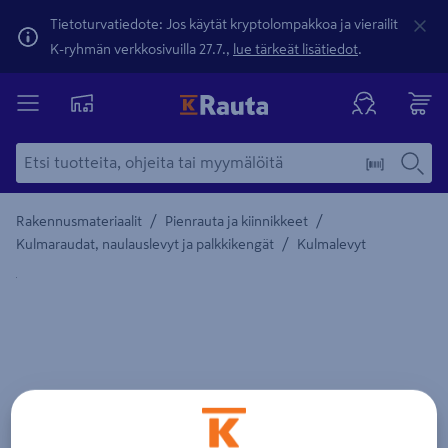
Tietoturvatiedote: Jos käytät kryptolompakkoa ja vierailit
K-ryhmän verkkosivuilla 27.7.,
lue tärkeät lisätiedot
.
/
/
Rakennusmateriaalit
Pienrauta ja kiinnikkeet
/
Kulmaraudat, naulauslevyt ja palkkikengät
Kulmalevyt
Yksityiskohtainen kuvaus löytyy Tuotteen kuvaus -maamerki