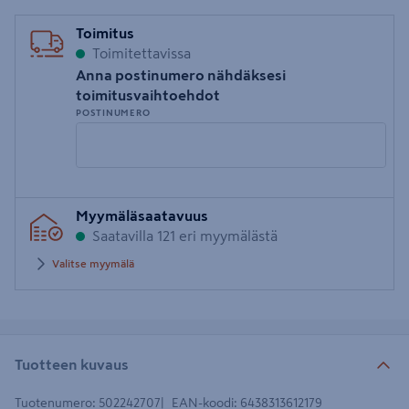
Toimitus
Toimitettavissa
Anna postinumero nähdäksesi
toimitusvaihtoehdot
POSTINUMERO
Syötä
Myymäläsaatavuus
postinumero
Saatavilla 121 eri myymälästä
Valitse myymälä
Tuotteen kuvaus
Tuotenumero
:
502242707
EAN-koodi
:
6438313612179