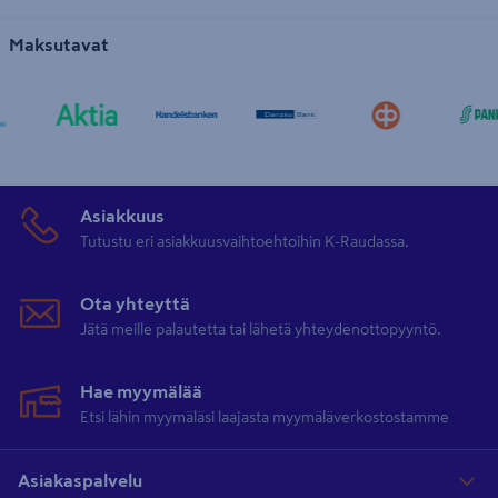
Maksutavat
Asiakkuus
Tutustu eri asiakkuusvaihtoehtoihin K-Raudassa.
Ota yhteyttä
Jätä meille palautetta tai lähetä yhteydenottopyyntö.
Hae myymälää
Etsi lähin myymäläsi laajasta myymäläverkostostamme
Asiakaspalvelu