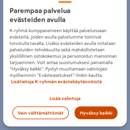
Parempaa palvelua
evästeiden avulla
K-ryhmä kumppaneineen käyttää palveluissaan
evästeitä, joiden avulla palvelumme toimivat
toivotulla tavalla. Lisäksi evästeiden avulla mitataan
palveluiden tehokkuutta sekä mahdollistetaan
yksilöllinen ostokokemus ja personoidun mainonnan
tarjoaminen. Voit antaa suostumuksesi painamalla
”Hyväksy kaikki”. Pystyt muuttamaan valintojasi
myöhemmin ”Evästeasetukset”-linkin kautta.
Lisätietoja K-ryhmän evästekäytännöistä
Zoomaa kuvaa sormilla kosketusnäytöllä
Lisää valintoja
Vain välttämättömät
Hyväksy kaikki
PROF