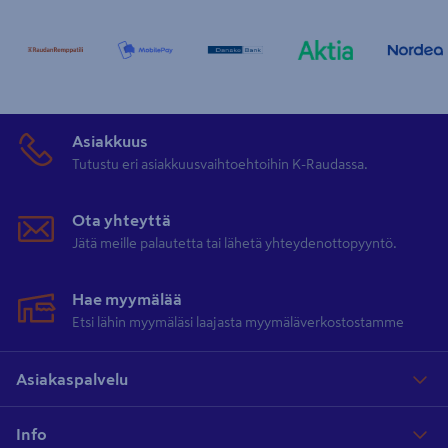
Asiakkuus
Tutustu eri asiakkuusvaihtoehtoihin K-Raudassa.
Ota yhteyttä
Jätä meille palautetta tai lähetä yhteydenottopyyntö.
Hae myymälää
Etsi lähin myymäläsi laajasta myymäläverkostostamme
Asiakaspalvelu
Info