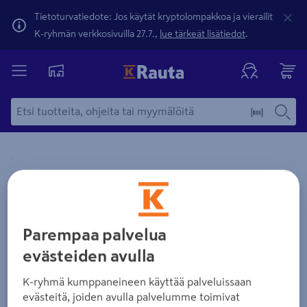
Tietoturvatiedote: Jos käytät kryptolompakkoa ja vierailit
K-ryhmän verkkosivuilla 27.7.,
lue tärkeät lisätiedot
.
Yksityiskohtainen kuvaus löytyy Tuotteen kuvaus -maamerki
Zoomaa kuvaa sormilla kosketusnäytöllä
Parempaa palvelua
evästeiden avulla
K-ryhmä kumppaneineen käyttää palveluissaan
evästeitä, joiden avulla palvelumme toimivat