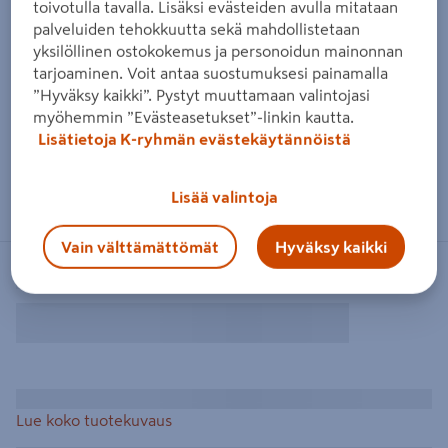
toivotulla tavalla. Lisäksi evästeiden avulla mitataan
palveluiden tehokkuutta sekä mahdollistetaan
yksilöllinen ostokokemus ja personoidun mainonnan
tarjoaminen. Voit antaa suostumuksesi painamalla
”Hyväksy kaikki”. Pystyt muuttamaan valintojasi
myöhemmin ”Evästeasetukset”-linkin kautta.
Lisätietoja K-ryhmän evästekäytännöistä
Lisää valintoja
Vain välttämättömät
Hyväksy kaikki
Lue koko tuotekuvaus