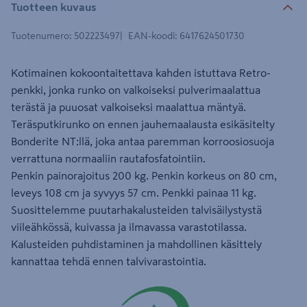
Tuotteen kuvaus
Tuotenumero
:
502223497
EAN-koodi
:
6417624501730
Kotimainen kokoontaitettava kahden istuttava Retro-
penkki, jonka runko on valkoiseksi pulverimaalattua
terästä ja puuosat valkoiseksi maalattua mäntyä.
Teräsputkirunko on ennen jauhemaalausta esikäsitelty
Bonderite NT:llä, joka antaa paremman korroosiosuoja
verrattuna normaaliin rautafosfatointiin.
Penkin painorajoitus 200 kg. Penkin korkeus on 80 cm,
leveys 108 cm ja syvyys 57 cm. Penkki painaa 11 kg.
Suosittelemme puutarhakalusteiden talvisäilystystä
viileähkössä, kuivassa ja ilmavassa varastotilassa.
Kalusteiden puhdistaminen ja mahdollinen käsittely
kannattaa tehdä ennen talvivarastointia.