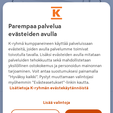
Parempaa palvelua
evästeiden avulla
K-ryhmä kumppaneineen käyttää palveluissaan
evästeitä, joiden avulla palvelumme toimivat
toivotulla tavalla. Lisäksi evästeiden avulla mitataan
palveluiden tehokkuutta sekä mahdollistetaan
yksilöllinen ostokokemus ja personoidun mainonnan
tarjoaminen. Voit antaa suostumuksesi painamalla
Zoomaa kuvaa sormilla kosketusnäytöllä
”Hyväksy kaikki”. Pystyt muuttamaan valintojasi
myöhemmin ”Evästeasetukset”-linkin kautta.
Lisätietoja K-ryhmän evästekäytännöistä
VARAX
Lisää valintoja
Taittopenkki Varax Retro valkoinen