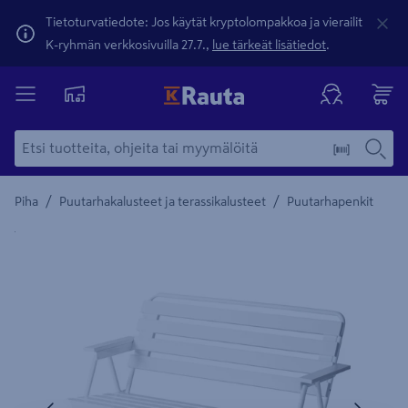
Tietoturvatiedote: Jos käytät kryptolompakkoa ja vierailit
K-ryhmän verkkosivuilla 27.7.,
lue tärkeät lisätiedot
.
/
/
Piha
Puutarhakalusteet ja terassikalusteet
Puutarhapenkit
Yksityiskohtainen kuvaus löytyy Tuotteen kuvaus -maamerki
Edellinen
Seura