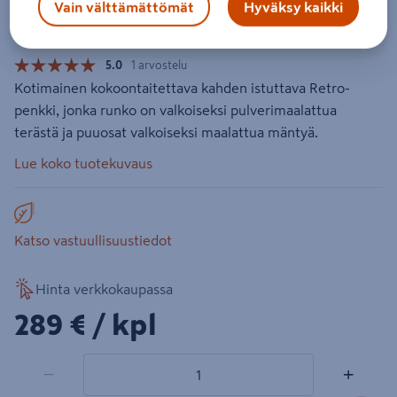
Vain välttämättömät
Hyväksy kaikki
Tuotenumero
:
502223497
EAN-koodi
:
6417624501730
5.0
1 arvostelu
Kotimainen kokoontaitettava kahden istuttava Retro-
penkki, jonka runko on valkoiseksi pulverimaalattua
terästä ja puuosat valkoiseksi maalattua mäntyä.
Lue koko tuotekuvaus
Katso vastuullisuustiedot
Hinta verkkokaupassa
289€/kpl
289 €
/ kpl
1 tuotetta
Määrä
−
+