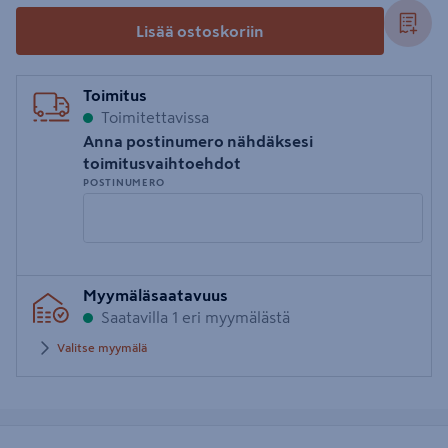
Lisää ostoskoriin
Toimitus
Toimitettavissa
Anna postinumero nähdäksesi
toimitusvaihtoehdot
POSTINUMERO
Syötä
Myymäläsaatavuus
postinumero
Saatavilla 1 eri myymälästä
Valitse myymälä