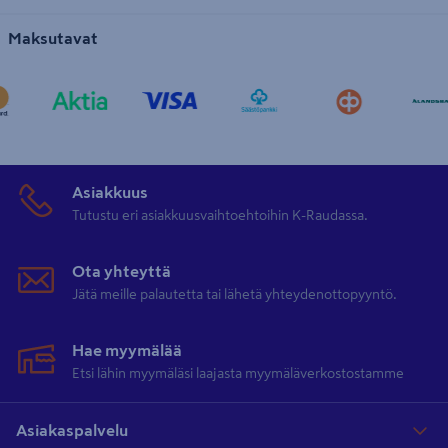
Maksutavat
Asiakkuus
Tutustu eri asiakkuusvaihtoehtoihin K-Raudassa.
Ota yhteyttä
Jätä meille palautetta tai lähetä yhteydenottopyyntö.
Hae myymälää
Etsi lähin myymäläsi laajasta myymäläverkostostamme
Asiakaspalvelu