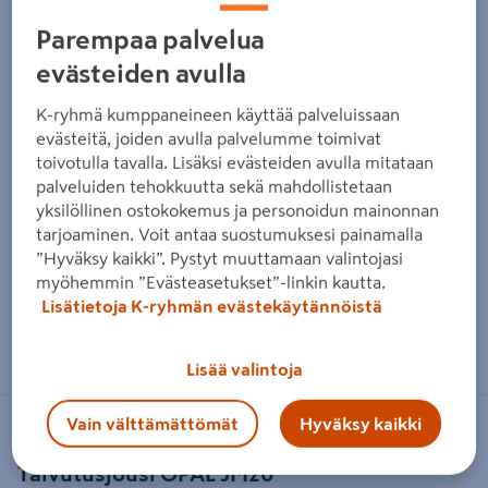
Parempaa palvelua
evästeiden avulla
K-ryhmä kumppaneineen käyttää palveluissaan
evästeitä, joiden avulla palvelumme toimivat
toivotulla tavalla. Lisäksi evästeiden avulla mitataan
palveluiden tehokkuutta sekä mahdollistetaan
yksilöllinen ostokokemus ja personoidun mainonnan
tarjoaminen. Voit antaa suostumuksesi painamalla
”Hyväksy kaikki”. Pystyt muuttamaan valintojasi
myöhemmin ”Evästeasetukset”-linkin kautta.
Lisätietoja K-ryhmän evästekäytännöistä
Zoomaa kuvaa sormilla kosketusnäytöllä
Lisää valintoja
Vain välttämättömät
Hyväksy kaikki
OPAL
Taivutusjousi OPAL JM20