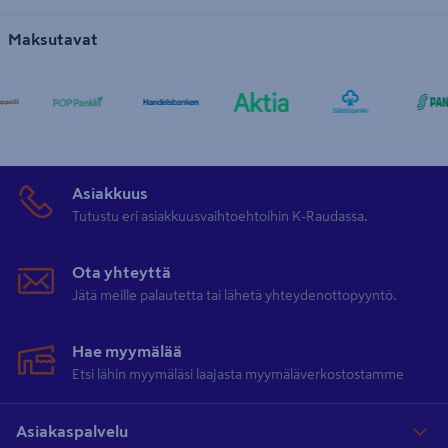
Maksutavat
Asiakkuus
Tutustu eri asiakkuusvaihtoehtoihin K-Raudassa.
Ota yhteyttä
Jätä meille palautetta tai lähetä yhteydenottopyyntö.
Hae myymälää
Etsi lähin myymäläsi laajasta myymäläverkostostamme
Asiakaspalvelu