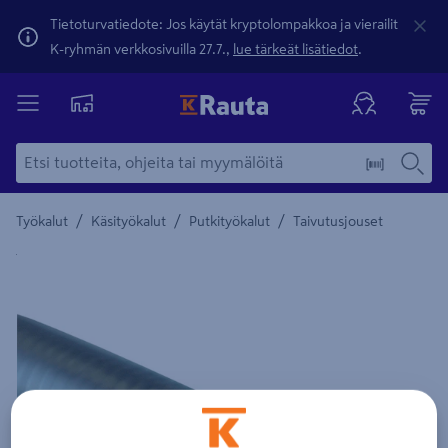
Tietoturvatiedote: Jos käytät kryptolompakkoa ja vierailit
K-ryhmän verkkosivuilla 27.7.,
lue tärkeät lisätiedot
.
/
/
/
Työkalut
Käsityökalut
Putkityökalut
Taivutusjouset
Yksityiskohtainen kuvaus löytyy Tuotteen kuvaus -maamerki