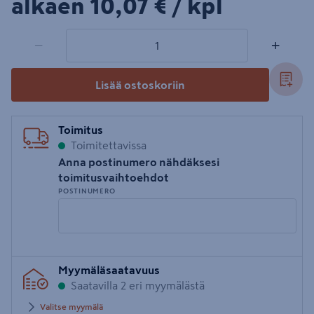
10,07€/kpl
alkaen
10,07 €
/ kpl
1 tuotetta
Määrä
−
+
Lisää ostoskoriin
Toimitus
Toimitettavissa
Anna postinumero nähdäksesi
toimitusvaihtoehdot
POSTINUMERO
Syötä
Myymäläsaatavuus
postinumero
Saatavilla 2 eri myymälästä
Valitse myymälä