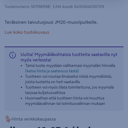
Tuotenumero
:
501158998
EAN-koodi
:
6410064030709
Teräksinen taivutusjousi JM20-muoviputkelle.
Lue koko tuotekuvaus
Uutta! Myymäläkohtaisia tuotteita saatavilla nyt
myös verkosta!
Tämä tuote myydään valitsemasi myymälän hinnalla
(katso hinta ja saatavuus tästä)
Tuotteen voi noutaa ilmaiseksi niistä myymälöistä,
joista tuotetta on heti saatavilla
Tuotteen voi myös tilata toimitettuna, jos myymälä
tarjoaa kuljetusvaihtoa
Huomaathan että tuotteen hinta voi muuttua
myymälävalinnan tai toimitusvalinnan mukaan
Hinta verkkokaupassa