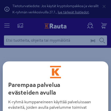
Tietoturvatiedote: Jos käytät kryptolompakkoa ja vierailit
K-ryhmän verkkosivuilla 27.7.,
lue tärkeät lisätiedot
.
Yksityiskohtainen kuvaus löytyy Tuotteen kuvaus -maamerki
Zoomaa kuvaa sormilla kosketusnäytöllä
Parempaa palvelua
evästeiden avulla
K-ryhmä kumppaneineen käyttää palveluissaan
evästeitä, joiden avulla palvelumme toimivat