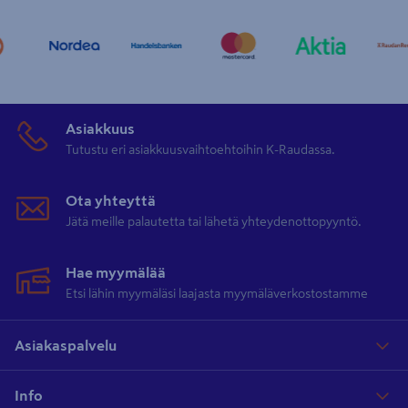
Asiakkuus
Tutustu eri asiakkuusvaihtoehtoihin K-Raudassa.
Ota yhteyttä
Jätä meille palautetta tai lähetä yhteydenottopyyntö.
Hae myymälää
Etsi lähin myymäläsi laajasta myymäläverkostostamme
Asiakaspalvelu
Info