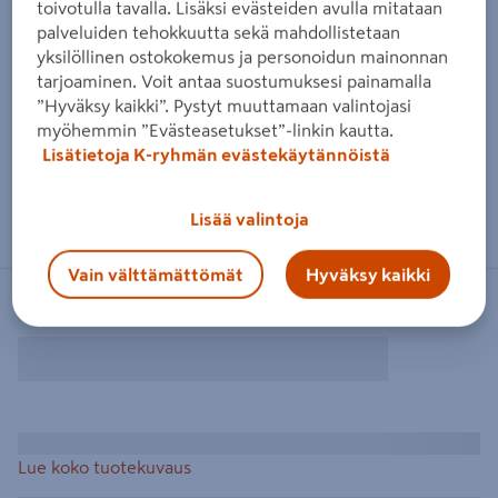
toivotulla tavalla. Lisäksi evästeiden avulla mitataan
palveluiden tehokkuutta sekä mahdollistetaan
yksilöllinen ostokokemus ja personoidun mainonnan
tarjoaminen. Voit antaa suostumuksesi painamalla
”Hyväksy kaikki”. Pystyt muuttamaan valintojasi
myöhemmin ”Evästeasetukset”-linkin kautta.
Lisätietoja K-ryhmän evästekäytännöistä
Lisää valintoja
Vain välttämättömät
Hyväksy kaikki
Lue koko tuotekuvaus