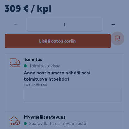
309€/kpl
309 €
/ kpl
1 tuotetta
Määrä
−
+
Lisää ostoskoriin
Toimitus
Toimitettavissa
Anna postinumero nähdäksesi
toimitusvaihtoehdot
POSTINUMERO
Syötä
Myymäläsaatavuus
postinumero
Saatavilla 14 eri myymälästä