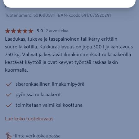
pyöräinen ilmakumirenkaat
Tuotenumero
:
501090581
EAN-koodi
:
6417075920241
5.0
2 arvostelua
Laadukas, tukeva ja tasapainoinen tallikärry erittäin
suurella kotilla. Kukkuratilavuus on jopa 300 l ja kantavuus
250 kg. Vahvat ja kestävät ilmakumirenkaat rullalaakerilla
kestävät käyttöä ja ovat kevyet työntää raskaallakin
kuormalla.
sisärenkaallinen ilmakumipyörä
pyörissä rullalaakerit
toimitetaan valmiiksi koottuna
Lue koko tuotekuvaus
Hinta verkkokaupassa