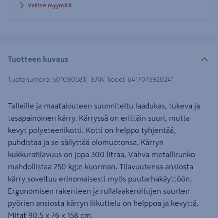
Valitse myymälä
Tuotteen kuvaus
Tuotenumero
:
501090581
EAN-koodi
:
6417075920241
Talleille ja maatalouteen suunniteltu laadukas, tukeva ja
tasapainoinen kärry. Kärryssä on erittäin suuri, mutta
kevyt polyeteenikotti. Kotti on helppo tyhjentää,
puhdistaa ja se säilyttää olomuotonsa. Kärryn
kukkuratilavuus on jopa 300 litraa. Vahva metallirunko
mahdollistaa 250 kg:n kuorman. Tilavuutensa ansiosta
kärry soveltuu erinomaisesti myös puutarhakäyttöön.
Ergonomisen rakenteen ja rullalaakeroitujen suurten
pyörien ansiosta kärryn liikuttelu on helppoa ja kevyttä.
Mitat 90,5 x 76 x 158 cm.