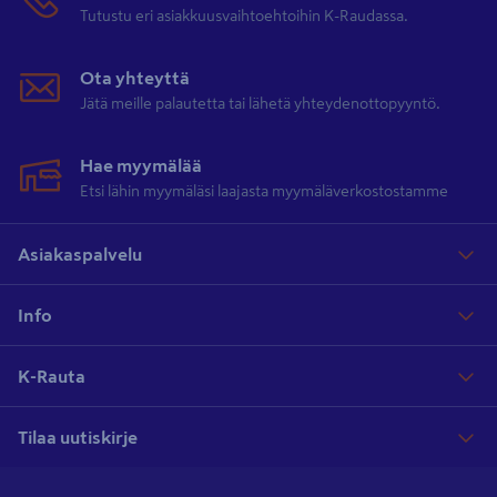
Tutustu eri asiakkuusvaihtoehtoihin K-Raudassa.
Ota yhteyttä
Jätä meille palautetta tai lähetä yhteydenottopyyntö.
Hae myymälää
Etsi lähin myymäläsi laajasta myymäläverkostostamme
Asiakaspalvelu
Info
K-Rauta
Tilaa uutiskirje