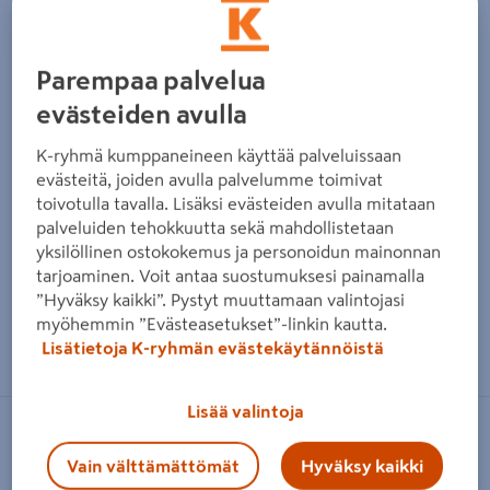
Parempaa palvelua
evästeiden avulla
K-ryhmä kumppaneineen käyttää palveluissaan
evästeitä, joiden avulla palvelumme toimivat
toivotulla tavalla. Lisäksi evästeiden avulla mitataan
palveluiden tehokkuutta sekä mahdollistetaan
yksilöllinen ostokokemus ja personoidun mainonnan
tarjoaminen. Voit antaa suostumuksesi painamalla
”Hyväksy kaikki”. Pystyt muuttamaan valintojasi
myöhemmin ”Evästeasetukset”-linkin kautta.
Zoomaa kuvaa sormilla kosketusnäytöllä
Lisätietoja K-ryhmän evästekäytännöistä
Lisää valintoja
ESKO
Vain välttämättömät
Hyväksy kaikki
Tallikärryt ESKO SL300IKA 2-