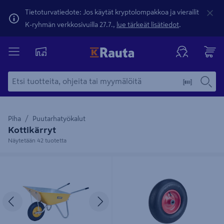
Tietoturvatiedote: Jos käytät kryptolompakkoa ja vierailit
K-ryhmän verkkosivuilla 27.7.,
lue tärkeät lisätiedot
.
Piha
Puutarhatyökalut
Kottikärryt
Näytetään 42 tuotetta
Kottikärryt Prof 120L keltainen
Kottikärryn Pyörä Prof 4.00-6
puhkeamattomalla renkaalla
Ilmarengas
Edellinen
Seuraava