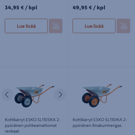
34,95€/kpl
49,95€/kpl
34,95 €
/ kpl
49,95 €
/ kpl
Lue lisää
Lue lisää
Kottikärryt ESKO SL110SKA 2-
Kottikärryt ESKO SL110IKA 2-
pyöräinen puhkeamattomat renkaat
pyöräinen ilmakumirengas
Edellinen
Seuraava
Kottikärryt ESKO SL110SKA 2-
Kottikärryt ESKO SL110IKA 2-
pyöräinen puhkeamattomat
pyöräinen ilmakumirengas
renkaat