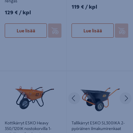
rengas
119€/kpl
119 €
/ kpl
129€/kpl
129 €
/ kpl
Lue lisää
Lue lisää
Kottikärryt ESKO Heavy 350/120IK
Tallikärryt ESKO SL300IKA 2-
nostokorvilla 1-pyöräinen
pyöräinen ilmakumirenkaat
ilmakumirengas
Edellinen
S
Kottikärryt ESKO Heavy
Tallikärryt ESKO SL300IKA 2-
350/120IK nostokorvilla 1-
pyöräinen ilmakumirenkaat