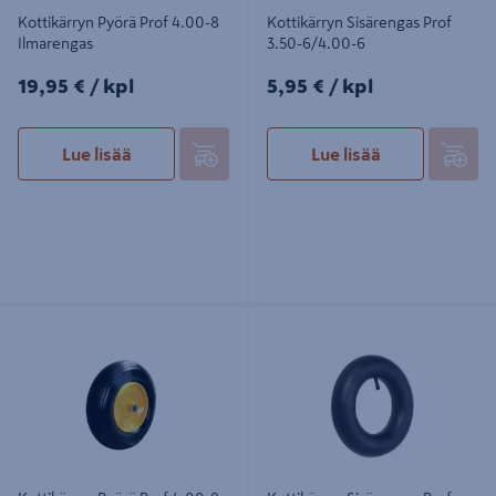
Kottikärryn Pyörä Prof 4.00-8
Kottikärryn Sisärengas Prof
Ilmarengas
3.50-6/4.00-6
19,95€/kpl
5,95€/kpl
19,95 €
/ kpl
5,95 €
/ kpl
Lue lisää
Lue lisää
Kottikärryn Pyörä Prof 4.00-8
Kottikärryn Sisärengas Prof
puhkeamaton rengas
4.00/4.80-8