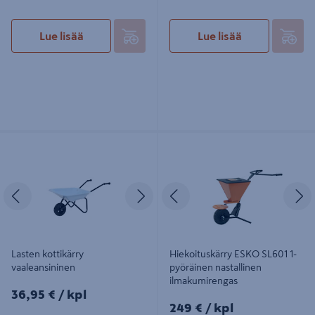
Lue lisää
Lue lisää
Lasten kottikärry vaaleansininen
Hiekoituskärry ESKO SL601 1-
pyöräinen nastallinen
ilmakumirengas
Edellinen
Seuraava
Edellinen
S
Lasten kottikärry
Hiekoituskärry ESKO SL601 1-
vaaleansininen
pyöräinen nastallinen
ilmakumirengas
36,95€/kpl
36,95 €
/ kpl
249€/kpl
249 €
/ kpl