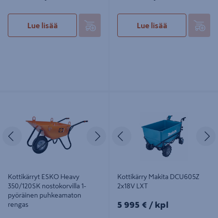
Lue lisää
Lue lisää
Kottikärryt ESKO Heavy 350/120SK
Kottikärry Makita DCU605Z 2x18V
nostokorvilla 1-pyöräinen
LXT
puhkeamaton rengas
Edellinen
Seuraava
Edellinen
S
Kottikärryt ESKO Heavy
Kottikärry Makita DCU605Z
350/120SK nostokorvilla 1-
2x18V LXT
pyöräinen puhkeamaton
5995€/kpl
5 995 €
/ kpl
rengas