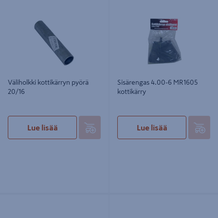
Väliholkki kottikärryn pyörä 20/16
Sisärengas 4.00-6 MR1605
kottikärry
Väliholkki kottikärryn pyörä
Sisärengas 4.00-6 MR1605
20/16
kottikärry
Lue lisää
Lue lisää
PU-umpipyörä 4.00-6in 20mm
PU-umpipyörä 4.00-6in 16mm
kuulalaakeri
kuulalaakeri