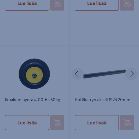
Lue lisää
Lue lisää
Ilmakumipyörä 4.00-6 250kg
Kottikärryn akseli 1923 20mm
Edellinen
S
Ilmakumipyörä 4.00-6 250kg
Kottikärryn akseli 1923 20mm
Lue lisää
Lue lisää