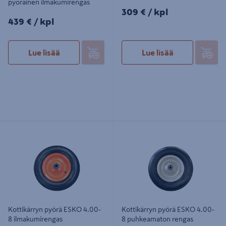
pyöräinen ilmakumirengas
309€/kpl
309 €
/ kpl
439€/kpl
439 €
/ kpl
Lue lisää
Lue lisää
Kottikärryn pyörä ESKO 4.00-8
Kottikärryn pyörä ESKO 4.00-8
ilmakumirengas
puhkeamaton rengas
Kottikärryn pyörä ESKO 4.00-
Kottikärryn pyörä ESKO 4.00-
8 ilmakumirengas
8 puhkeamaton rengas