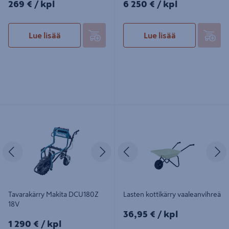
269€/kpl
6250€/kpl
269 €
/ kpl
6 250 €
/ kpl
Lue lisää
Lue lisää
Tavarakärry Makita DCU180Z 18V
Lasten kottikärry vaaleanvihreä
Edellinen
Seuraava
Edellinen
S
Tavarakärry Makita DCU180Z
Lasten kottikärry vaaleanvihreä
18V
36,95€/kpl
36,95 €
/ kpl
1290€/kpl
1 290 €
/ kpl