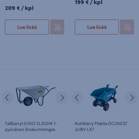
199€/kpl
199 €
/ kpl
209€/kpl
209 €
/ kpl
Lue lisää
Lue lisää
Tallikärryt ESKO SL200IK 1-
Kottikärry Makita DCU603Z 2x18V
pyöräinen ilmakumirengas
LXT
Edellinen
Seuraava
Edellinen
S
Tallikärryt ESKO SL200IK 1-
Kottikärry Makita DCU603Z
pyöräinen ilmakumirengas
2x18V LXT