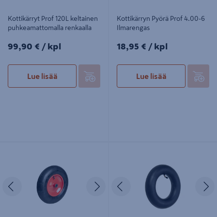
Kottikärryt Prof 120L keltainen
Kottikärryn Pyörä Prof 4.00-6
puhkeamattomalla renkaalla
Ilmarengas
99,90€/kpl
18,95€/kpl
99,90 €
/ kpl
18,95 €
/ kpl
Lue lisää
Lue lisää
Kottikärryn Pyörä Prof 4.00-8
Kottikärryn Sisärengas Prof 3.50-
Ilmarengas
6/4.00-6
Edellinen
Seuraava
Edellinen
S