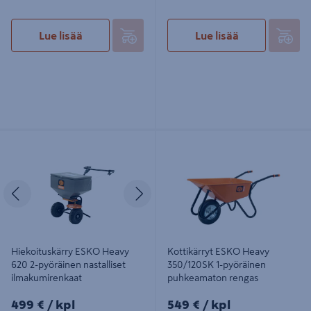
Lue lisää
Lue lisää
Hiekoituskärry ESKO Heavy 620 2-
Kottikärryt ESKO Heavy 350/120SK
pyöräinen nastalliset
1-pyöräinen puhkeamaton rengas
ilmakumirenkaat
Edellinen
Seuraava
Hiekoituskärry ESKO Heavy
Kottikärryt ESKO Heavy
620 2-pyöräinen nastalliset
350/120SK 1-pyöräinen
ilmakumirenkaat
puhkeamaton rengas
499€/kpl
549€/kpl
499 €
/ kpl
549 €
/ kpl