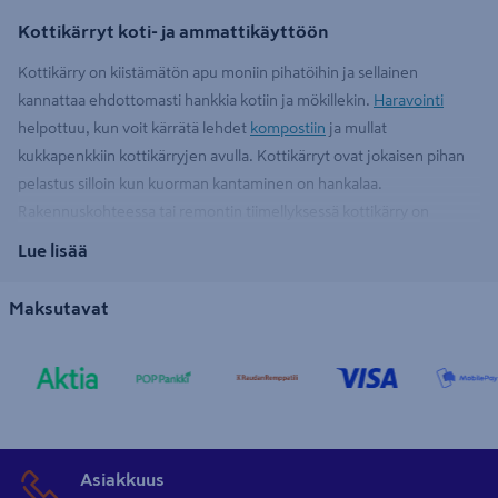
Kottikärryt koti- ja ammattikäyttöön
Kottikärry on kiistämätön apu moniin pihatöihin ja sellainen
kannattaa ehdottomasti hankkia kotiin ja mökillekin.
Haravointi
helpottuu, kun voit kärrätä lehdet
kompostiin
ja mullat
kukkapenkkiin kottikärryjen avulla. Kottikärryt ovat jokaisen pihan
pelastus silloin kun kuorman kantaminen on hankalaa.
Rakennuskohteessa tai remontin tiimellyksessä kottikärry on
kullanarvoinen apu myös työkaluja tai laastisäkkejä siirreltäessä.
Lue lisää
Maksutavat
K-Raudan valikoimassa on huomioitu erilaiset kottikärryjen
käyttötarpeet. 70 litraisia kottikärryjä on vaivatonta ohjailla
puutarhaistutusten välissä. 120 litraiset isot kottikärryt taas
liikuttavat kevyesti isommatkin kuormat. Laadukkaat
Esko
-
kottikärryt sopivat ammattikäyttöön. Rakentajan kottikärryjen
täytyy kestää painavat lastit kiviä, laastisekotteita ja muuta
rakennustavaraa. Kärry helpottaa kuljetusta ja säästää kroppaa, joka
Asiakkuus