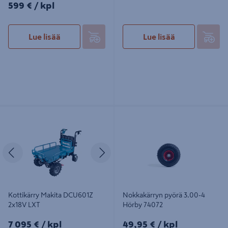
599€/kpl
599 €
/ kpl
Lue lisää
Lue lisää
Kottikärry Makita DCU601Z 2x18V
Nokkakärryn pyörä 3.00-4 Hörby
LXT
74072
Edellinen
Seuraava
Kottikärry Makita DCU601Z
Nokkakärryn pyörä 3.00-4
2x18V LXT
Hörby 74072
7095€/kpl
49,95€/kpl
7 095 €
/ kpl
49,95 €
/ kpl