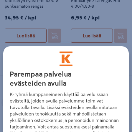
Kottikärryn Pyörä Prof 4.00-8
Kottikärryn Sisärengas Prof
puhkeamaton rengas
4.00/4.80-8
34,95€/kpl
6,95€/kpl
34,95 €
/ kpl
6,95 €
/ kpl
Lue lisää
Lue lisää
Parempaa palvelua
Kottikärryt Prof 70L galvanoitu
Kottikärryn Pyörä Prof 3.50-6
evästeiden avulla
ilmarenkaalla
Ilmarengas
K-ryhmä kumppaneineen käyttää palveluissaan
Edellinen
Seuraava
evästeitä, joiden avulla palvelumme toimivat
toivotulla tavalla. Lisäksi evästeiden avulla mitataan
palveluiden tehokkuutta sekä mahdollistetaan
yksilöllinen ostokokemus ja personoidun mainonnan
tarjoaminen. Voit antaa suostumuksesi painamalla
Kottikärryt Prof 70L galvanoitu
Kottikärryn Pyörä Prof 3.50-6