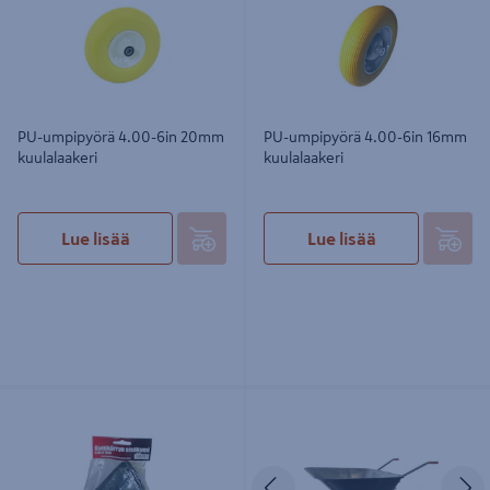
PU-umpipyörä 4.00-6in 20mm
PU-umpipyörä 4.00-6in 16mm
kuulalaakeri
kuulalaakeri
Lue lisää
Lue lisää
Sisärengas 4.00-8 MR1604
Kottikärry PROF 70l harmaa
kottikärry
Edellinen
S