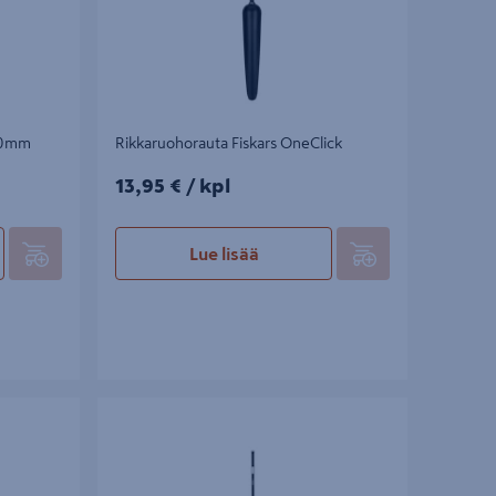
150mm
Rikkaruohorauta Fiskars OneClick
13,95€/kpl
13,95 €
/ kpl
Lue lisää
Xact
Kiveystenpuhdistusrauta Fiskars Xact 150mm