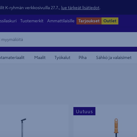
lit K-ryhmän verkkosivuilla 27.7.,
lue tärkeät lisätiedot
.
ssilaskuri
Tuotemerkit
Ammattilaisille
Tarjoukset
Outlet
ntamateriaalit
Maalit
Työkalut
Piha
Sähkö ja valaisimet
honpoistaja Fiskars Ergonomic
Rikkaruohohara Fiskars OneClick
Uutuus