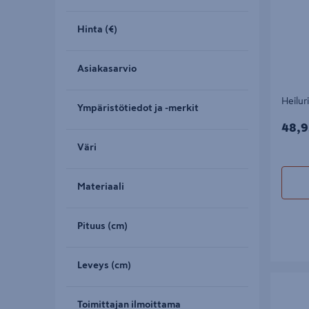
Hinta (€)
Asiakasarvio
Heilur
Ympäristötiedot ja -merkit
48,9
48,9
Väri
Materiaali
Pituus (cm)
Leveys (cm)
Rikkaruo
Toimittajan ilmoittama