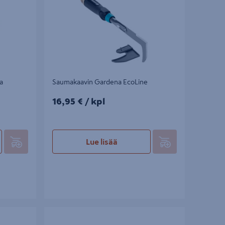
a
Saumakaavin Gardena EcoLine
16,95€/kpl
16,95 €
/ kpl
Lue lisää
 08925-20
Rikkaruohonpoistaja Gardena