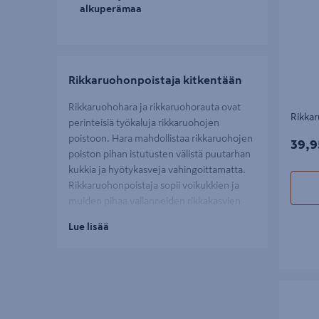
alkuperämaa
Rikkaruohonpoistaja kitkentään
Rikkaruohohara ja rikkaruohorauta ovat
Rikka
perinteisiä työkaluja rikkaruohojen
poistoon. Hara mahdollistaa rikkaruohojen
39,9
39,9
poiston pihan istutusten välistä puutarhan
kukkia ja hyötykasveja vahingoittamatta.
Rikkaruohonpoistaja sopii voikukkien ja
muiden pihaa vallanneiden rikkakasvien
poistoon ja valikoimassa riittää paljon
Lue lisää
erilaisia työkaluja erilaisten puutarhurien
tarpeisiin. Valikoimastamme löytyy suositut
Fiskars
rikkaruohonpoistaja ja hara, kuten
myös
Gardena
rikkaruohonpoistajat.
Saumaka
20