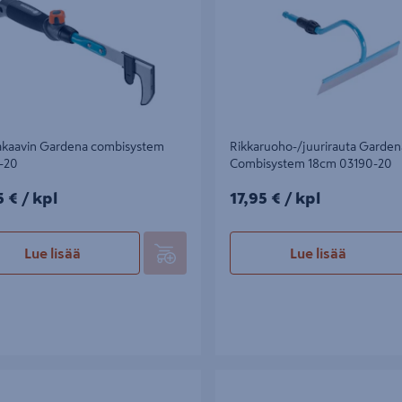
kaavin Gardena combisystem
Rikkaruoho-/juurirauta Garden
-20
Combisystem 18cm 03190-20
5€/kpl
17,95€/kpl
5 €
/ kpl
17,95 €
/ kpl
Lue lisää
Lue lisää
rauta Gardena EcoLine
Kukkahara Gardena combisystem