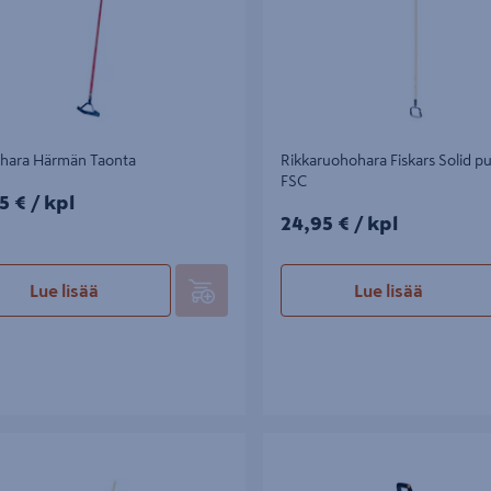
ihara Härmän Taonta
Rikkaruohohara Fiskars Solid pu
FSC
5€/kpl
5 €
/ kpl
24,95€/kpl
24,95 €
/ kpl
Lue lisää
Lue lisää
horauta Härmän Taonta
Rikkaruohonpoistaja Fiskars X-Ser