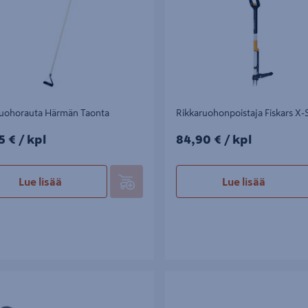
ruohorauta Härmän Taonta
Rikkaruohonpoistaja Fiskars X-
5€/kpl
84,90€/kpl
5 €
/ kpl
84,90 €
/ kpl
Lue lisää
Lue lisää
avin Gardena combisystem 08927-
Rikkaruoho-/juurirauta Gardena
Combisystem 18cm 03190-20