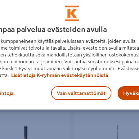
paa palvelua evästeiden avulla
uohonpoistaja Fiskars Ergonomic
Rikkaruohohara Fiskars OneCli
kumppaneineen käyttää palveluissaan evästeitä, joiden avulla
0€/kpl
26,95€/kpl
0 €
/ kpl
26,95 €
/ kpl
me toimivat toivotulla tavalla. Lisäksi evästeiden avulla mitata
den tehokkuutta sekä mahdollistetaan yksilöllinen ostokokemus 
dun mainonnan tarjoaminen. Voit antaa suostumuksesi painama
 kaikki”. Pystyt muuttamaan valintojasi myöhemmin ”Evästease
Lue lisää
Lue lisää
utta.
Lisätietoja K-ryhmän evästekäytännöistä
lintoja
Vain välttämättömät
Hyväks
horauta Fiskars Xact
Rikkaruohohara Fiskars Xact 150