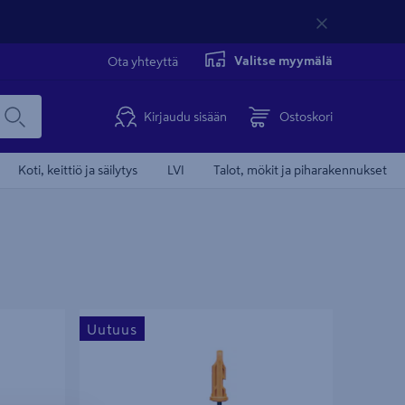
Valitse myymälä
Ota yhteyttä
Kirjaudu sisään
Ostoskori
Koti, keittiö ja säilytys
LVI
Talot, mökit ja piharakennukset
Kiveysten puhdistusrauta Fiskars OneClick
Uutuus