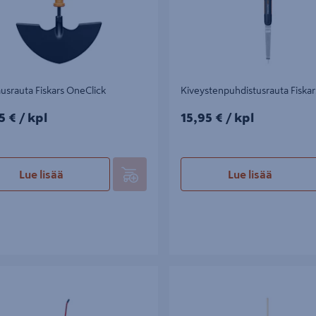
usrauta Fiskars OneClick
Kiveystenpuhdistusrauta Fiskar
5€/kpl
15,95€/kpl
5 €
/ kpl
15,95 €
/ kpl
Lue lisää
Lue lisää
ara Härmän Taonta
Rikkaruohohara Fiskars Solid puuv