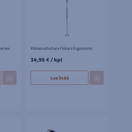
Series
Rikkaruohohara Fiskars Ergonomic
34,95€/kpl
34,95 €
/ kpl
Lue lisää
Saumakaavin Gardena EcoLine