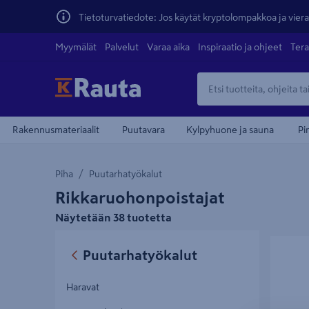
Tietoturvatiedote: Jos käytät kryptolompakkoa ja vierai
Myymälät
Palvelut
Varaa aika
Inspiraatio ja ohjeet
Tera
Rakennusmateriaalit
Puutavara
Kylpyhuone ja sauna
Pi
Piha
Puutarhatyökalut
Rikkaruohonpoistajat
Näytetään 38 tuotetta
Rikkaruo
Puutarhatyökalut
Haravat