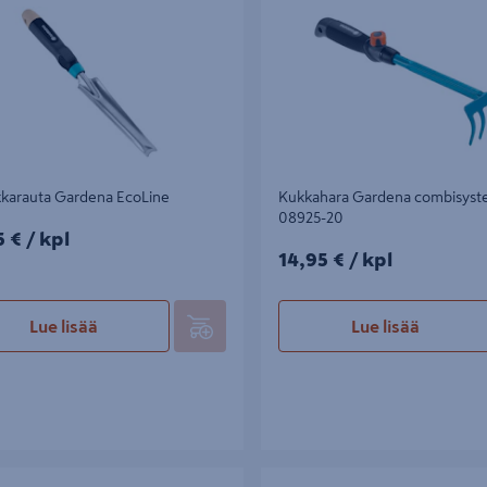
kkarauta Gardena EcoLine
Kukkahara Gardena combisys
08925-20
5€/kpl
5 €
/ kpl
14,95€/kpl
14,95 €
/ kpl
Lue lisää
Lue lisää
lapio Gardena 08935-20
Pikkuharava Gardena combisyst