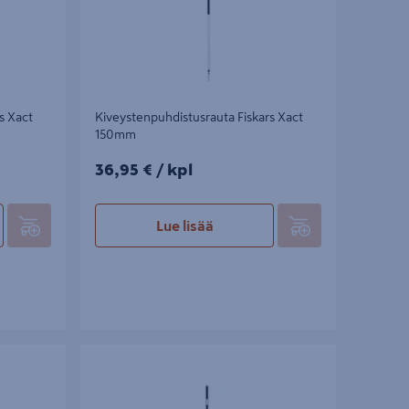
s Xact
Kiveystenpuhdistusrauta Fiskars Xact
150mm
36,95€/kpl
36,95 €
/ kpl
Lue lisää
arsi FSC
Rikkaruohorauta Fiskars Xact 150mm