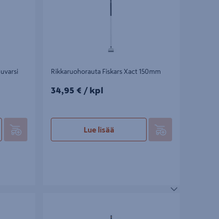
uvarsi
Rikkaruohorauta Fiskars Xact 150mm
34,95€/kpl
34,95 €
/ kpl
Lue lisää
ies
Rikkaruohohara Fiskars Ergonomic