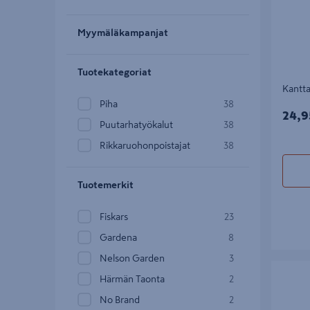
Myymäläkampanjat
Tuotekategoriat
Kantta
Piha
38
24,9
24,9
Puutarhatyökalut
38
Rikkaruohonpoistajat
38
Tuotemerkit
Fiskars
23
Gardena
8
Nelson Garden
3
Heilurih
Härmän Taonta
2
No Brand
2