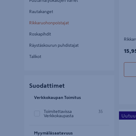
Puutarhatyökalujen varret
Rautakanget
Rikkaruohonpoistajat
Roskapihdit
Rikkar
Räystäskourun puhdistajat
15,9
15,9
Talikot
Suodattimet
Verkkokaupan Toimitus
Toimitettavissa
35
Kanttaus
Uutuu
Verkkokaupasta
Myymäläsaatavuus