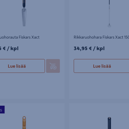
uohorauta Fiskars Xact
Rikkaruohohara Fiskars Xact 
5€/kpl
34,95€/kpl
5 €
/ kpl
34,95 €
/ kpl
Lue lisää
Lue lisää
rauta Fiskars OneClick
Kiveystenpuhdistusrauta Fiskars 
s