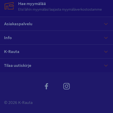
maanrakennukseen ja puutarhan perustamiseen ja hoitoon löytyy
Hae myymälää
K-Raudasta.
Etsi lähin myymäläsi laajasta myymäläverkostostamme
Asiakaspalvelu
Info
K-Rauta
Tilaa uutiskirje
© 2026 K-Rauta