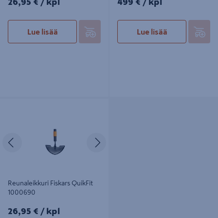
26,95 €
/ kpl
499 €
/ kpl
Lue lisää
Lue lisää
Reunaleikkuri Fiskars QuikFit
1000690
Edellinen
Seuraava
Reunaleikkuri Fiskars QuikFit
1000690
26,95€/kpl
26,95 €
/ kpl