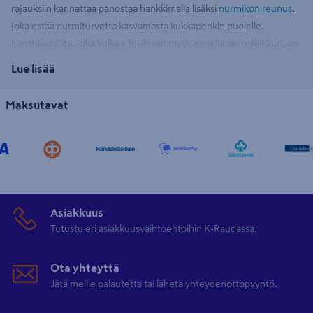
rajauksiin kannattaa panostaa hankkimalla lisäksi
nurmikon reunus
,
joka estää nurmiturvetta kasvamasta kukkapenkin puolelle.
Kanttausrauta, joka kulkee toisinaan myös nimellä reunaleikkuri, on
erinomainen työkalu nurmikon, kukkapenkkien, istutusten ja
Lue lisää
kulkuväylien reunuksien siistimiseen ja viimeistelyyn. Reunaleikkuri
sopii erinomaisesti ruohoturpeen leikkaamiseen nurmikon
Maksutavat
reunoilta, jolloin pihan eri alueet erottuvat siististi toisistaan, eikä
nurmi rönsyile istutuksien päälle. Puolikuun tai suorakulman
muotoinen terä toimii tehokkaasti ja nurmikon reunat saa siistittyä
helposti pistäen tai työntäen. Hyvä kanttausrauta on terävä ja sopii
muodoltaan kapeiden rajauksien tekoon.
Asiakkuus
Kesä on otollista aikaa suuremmillekin pihaprojekteille ja
Tutustu eri asiakkuusvaihtoehtoihin K-Raudassa.
maanrakennustyöt, istutusprojektit ja kasvimaan perustaminen
kannattaakin hoitaa kesällä kuntoon. Mitä aiemmin homman saa
Ota yhteyttä
valmiiksi, sitä aiemmin pääsee nauttimaan työn tuloksesta!
Jätä meille palautetta tai lähetä yhteydenottopyyntö.
Puutarhajyrät
, rautalapiot,
istutustyökalut
ja muut työvälineet