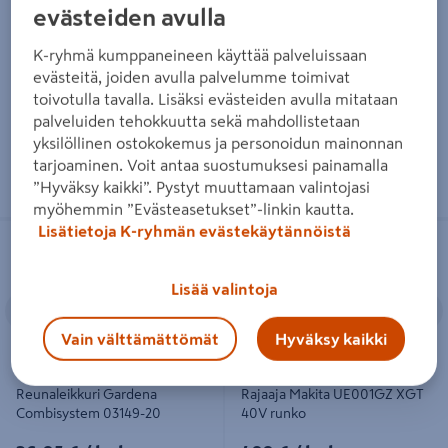
29,95 €
/ kpl
evästeiden avulla
44,95€/kpl
44,95 €
/ kpl
K-ryhmä kumppaneineen käyttää palveluissaan
evästeitä, joiden avulla palvelumme toimivat
Lue lisää
Lue lisää
toivotulla tavalla. Lisäksi evästeiden avulla mitataan
palveluiden tehokkuutta sekä mahdollistetaan
yksilöllinen ostokokemus ja personoidun mainonnan
tarjoaminen. Voit antaa suostumuksesi painamalla
”Hyväksy kaikki”. Pystyt muuttamaan valintojasi
myöhemmin ”Evästeasetukset”-linkin kautta.
Lisätietoja K-ryhmän evästekäytännöistä
Reunaleikkuri Gardena
Rajaaja Makita UE001GZ XGT 40V
Combisystem 03149-20
runko
Lisää valintoja
Edellinen
Seuraava
Edellinen
S
Vain välttämättömät
Hyväksy kaikki
Reunaleikkuri Gardena
Rajaaja Makita UE001GZ XGT
Combisystem 03149-20
40V runko
26,95€/kpl
499€/kpl