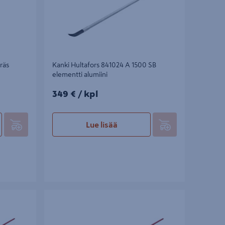
räs
Kanki Hultafors 841024 A 1500 SB
elementti alumiini
349€/kpl
349 €
/ kpl
Lue lisää
Kanki Hultafors 826004 SP 6 teräs