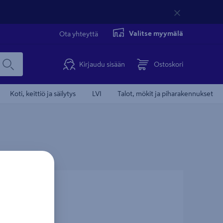
Valitse myymälä
Ota yhteyttä
Kirjaudu sisään
Ostoskori
Koti, keittiö ja säilytys
LVI
Talot, mökit ja piharakennukset
 terästä
Alumiinikanki Hultafors 841003 B 1500 S
teräskärki