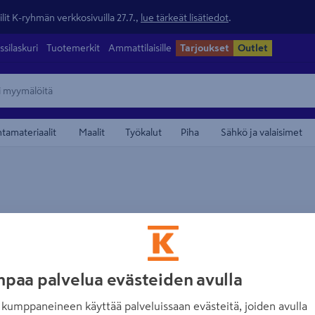
lit K-ryhmän verkkosivuilla 27.7.,
lue tärkeät lisätiedot
.
ssilaskuri
Tuotemerkit
Ammattilaisille
Tarjoukset
Outlet
ntamateriaalit
Maalit
Työkalut
Piha
Sähkö ja valaisimet
nki Tamo 1500mm 7kg
Rautakanki Hultafors 826005 SP 7
paa palvelua evästeiden avulla
kumppaneineen käyttää palveluissaan evästeitä, joiden avulla