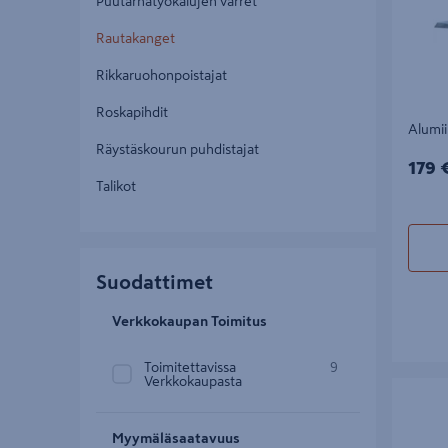
Puutarhatyökalujen varret
Rautakanget
Rikkaruohonpoistajat
Roskapihdit
Alumii
Räystäskourun puhdistajat
179€
179 
Talikot
Suodattimet
Verkkokaupan Toimitus
Toimitettavissa
9
Verkkokaupasta
Kanki Hul
Myymäläsaatavuus