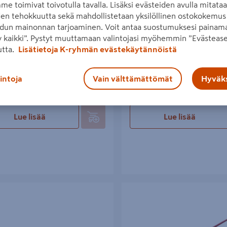
me toimivat toivotulla tavalla. Lisäksi evästeiden avulla mitata
den tehokkuutta sekä mahdollistetaan yksilöllinen ostokokemus 
dun mainonnan tarjoaminen. Voit antaa suostumuksesi painama
 kaikki”. Pystyt muuttamaan valintojasi myöhemmin ”Evästease
utta.
Lisätietoja K-ryhmän evästekäytännöistä
kanki Tamo 1500mm 7kg
Rautakanki Hultafors 826005 S
terästä
5€/kpl
5 €
/ kpl
lintoja
Vain välttämättömät
Hyväks
76,90€/kpl
76,90 €
/ kpl
Lue lisää
Lue lisää
kanki Hultafors 841002 B 1500
Kanki Hultafors 826006 SP 8 terä