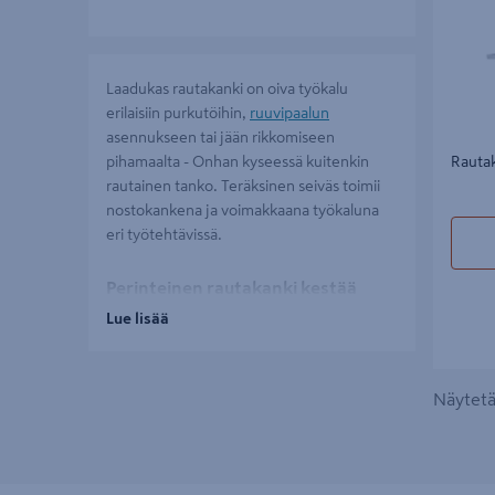
Laadukas rautakanki on oiva työkalu
erilaisiin purkutöihin,
ruuvipaalun
asennukseen tai jään rikkomiseen
pihamaalta - Onhan kyseessä kuitenkin
Rauta
rautainen tanko. Teräksinen seiväs toimii
nostokankena ja voimakkaana työkaluna
eri työtehtävissä.
Perinteinen rautakanki kestää
kovankin käsittelyn
Lue lisää
Painava ja teräväkärkinen terässeiväs
uppoaa tehokkaasti maahan lyötäessä.
Näytetää
Muotonsa ja kestävyytensä ansiosta sillä
saadaan nostettua painaviakin kiviä tai
raskaampia esineitä maasta. Rautakangella
saadaan helposti tehtyä myös reikiä