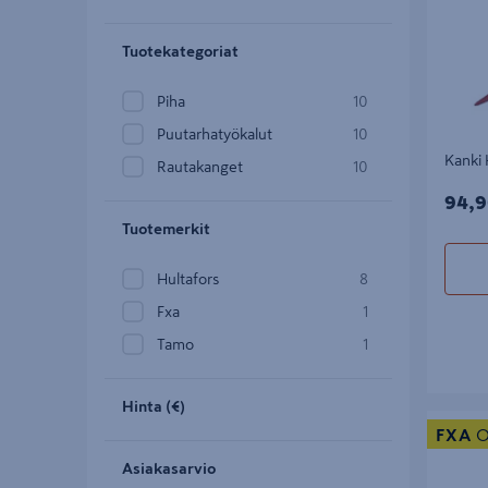
Tuotekategoriat
Piha
10
Puutarhatyökalut
10
Kanki 
Rautakanget
10
94,9
94,9
Tuotemerkit
Hultafors
8
Fxa
1
Tamo
1
Hinta (€)
Rautaka
FXA
O
Asiakasarvio