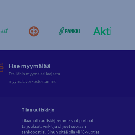
Hae myymälää
Etsi lähin myymäläsi laajasta
myymäläverkostostamme
Tilaa uutiskirje
Tilaamalla uutiskirjeemme saat parhaat
tarjoukset, vinkit ja ohjeet suoraan
sähköpostiisi. Sinun pitää olla yli 18-vuotias