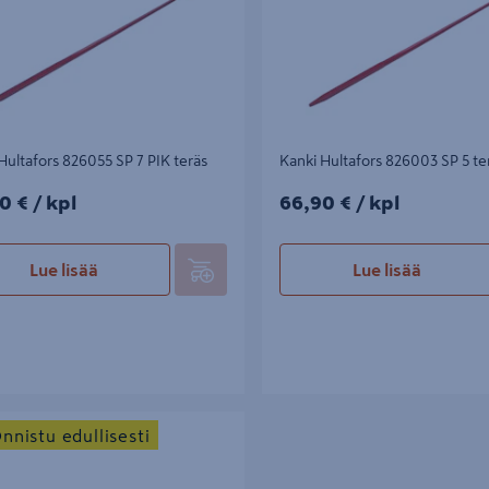
Hultafors 826055 SP 7 PIK teräs
Kanki Hultafors 826003 SP 5 te
0€/kpl
66,90€/kpl
0 €
/ kpl
66,90 €
/ kpl
Lue lisää
Lue lisää
nki FXA 1500mm 7kg
nnistu edullisesti