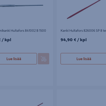
nikanki Hultafors 841002 B 1500
Kanki Hultafors 826006 SP 8 te
/kpl
94,90€/kpl
€
/ kpl
94,90 €
/ kpl
Lue lisää
Lue lisää
tafors 826055 SP 7 PIK teräs
Kanki Hultafors 826003 SP 5 teräs