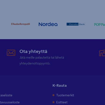
Ota yhteyttä
Jätä meille palautetta tai lähetä
yhteydenottopyyntö.
K-Rauta
jaseloste
Tuotemerkit
tavuusseloste
Esitteet