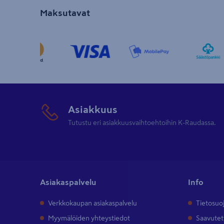
maahan esimerkiksi aidan tolppien tai
Maksutavat
aurauskeppien asennusta varten.
Kestävät rautakanget K-Raudoista
Verkkokaupastamme ja paikallisista K-
Raudan myymälöistä löytyvät kestävät
käsityökalut
kaikkiin tarpeisiin. Tutustu ja
tilaa vaikka kätevällä kotiin toimituksella
Asiakkuus
käyttöösi!
Tutustu eri asiakkuusvaihtoehtoihin K-Raudassa.
Asiakaspalvelu
Info
Verkkokaupan asiakaspalvelu
Tietosuo
Myymälöiden yhteystiedot
Saavutet