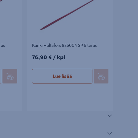
räs
Kanki Hultafors 826004 SP 6 teräs
76,90€/kpl
76,90 €
/ kpl
Lue lisää