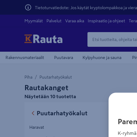
Tietoturvatiedote: Jos käytät kryptolompakkoa ja vierai
Myymälät
Palvelut
Varaa aika
Inspiraatio ja ohjeet
Tera
Rakennusmateriaalit
Puutavara
Kylpyhuone ja sauna
Pi
Piha
Puutarhatyökalut
Rautakanget
Näytetään 10 tuotetta
Rautaka
Puutarhatyökalut
Parem
Haravat
K-ryhmä 