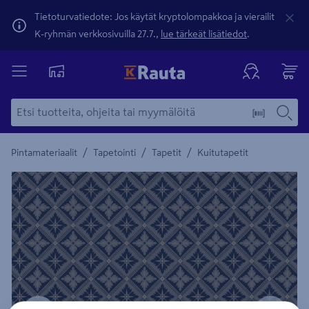
Tietoturvatiedote: Jos käytät kryptolompakkoa ja vierailit
K-ryhmän verkkosivuilla 27.7.,
lue tärkeät lisätiedot
.
/
/
/
Pintamateriaalit
Tapetointi
Tapetit
Kuitutapetit
Yksityiskohtainen kuvaus löytyy Tuotteen kuvaus -maamerki
Edellinen
Seura