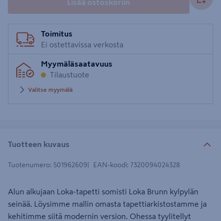
Lisää ostoskoriin
Toimitus
Ei ostettavissa verkosta
Myymäläsaatavuus
Tilaustuote
Valitse myymälä
Tuotteen kuvaus
Tuotenumero
:
501962609
EAN-koodi
:
7320094024328
Alun alkujaan Loka-tapetti somisti Loka Brunn kylpylän
seinää. Löysimme mallin omasta tapettiarkistostamme ja
kehitimme siitä modernin version. Ohessa tyylitellyt