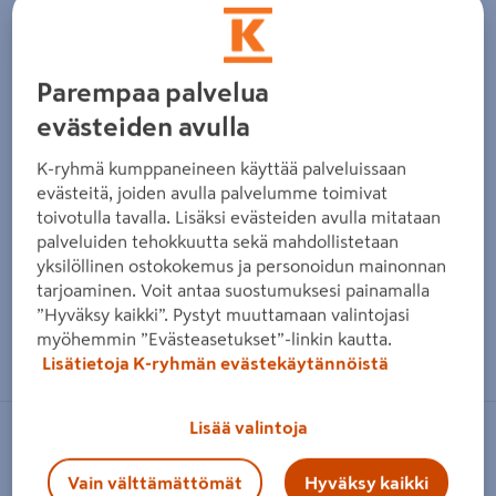
Parempaa palvelua
evästeiden avulla
K-ryhmä kumppaneineen käyttää palveluissaan
evästeitä, joiden avulla palvelumme toimivat
toivotulla tavalla. Lisäksi evästeiden avulla mitataan
palveluiden tehokkuutta sekä mahdollistetaan
yksilöllinen ostokokemus ja personoidun mainonnan
tarjoaminen. Voit antaa suostumuksesi painamalla
”Hyväksy kaikki”. Pystyt muuttamaan valintojasi
Zoomaa kuvaa sormilla kosketusnäytöllä
myöhemmin ”Evästeasetukset”-linkin kautta.
Lisätietoja K-ryhmän evästekäytännöistä
Lisää valintoja
BORÅSTAPETER
Tapetti Borås Anno 4529 kuitu
Vain välttämättömät
Hyväksy kaikki