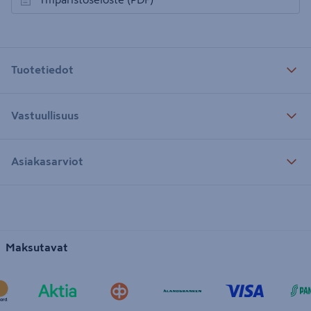
avautuu uuteen välilehteen
Tuotetiedot
Vastuullisuus
Asiakasarviot
Maksutavat