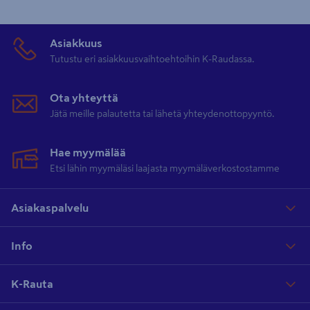
Asiakkuus
Tutustu eri asiakkuusvaihtoehtoihin K-Raudassa.
Ota yhteyttä
Jätä meille palautetta tai lähetä yhteydenottopyyntö.
Hae myymälää
Etsi lähin myymäläsi laajasta myymäläverkostostamme
Asiakaspalvelu
Info
K-Rauta