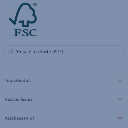
Ympäristöseloste
(PDF)
avautuu uuteen välilehteen
Tuotetiedot
Vastuullisuus
Asiakasarviot