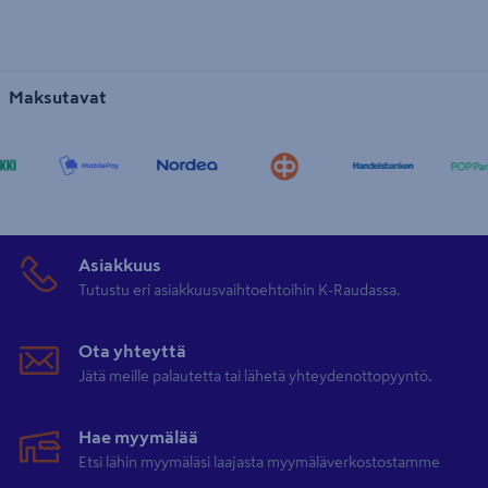
Maksutavat
Asiakkuus
Tutustu eri asiakkuusvaihtoehtoihin K-Raudassa.
Ota yhteyttä
Jätä meille palautetta tai lähetä yhteydenottopyyntö.
Hae myymälää
Etsi lähin myymäläsi laajasta myymäläverkostostamme