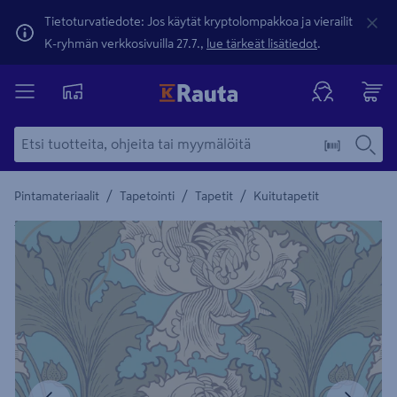
Tietoturvatiedote: Jos käytät kryptolompakkoa ja vierailit
K-ryhmän verkkosivuilla 27.7.,
lue tärkeät lisätiedot
.
/
/
/
Pintamateriaalit
Tapetointi
Tapetit
Kuitutapetit
Yksityiskohtainen kuvaus löytyy Tuotteen kuvaus -maamerki
Edellinen
Seura