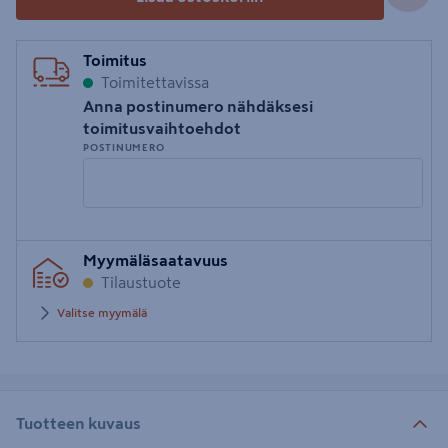
Toimitus
Toimitettavissa
Anna postinumero nähdäksesi
toimitusvaihtoehdot
POSTINUMERO
Syötä
Myymäläsaatavuus
postinumero
Tilaustuote
Valitse myymälä
Tuotteen kuvaus