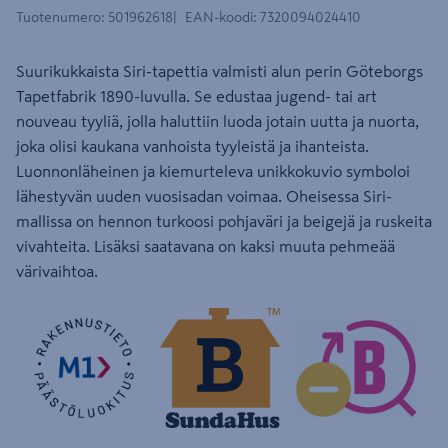
Tuotenumero
:
501962618
EAN-koodi
:
7320094024410
Suurikukkaista Siri-tapettia valmisti alun perin Göteborgs
Tapetfabrik 1890-luvulla. Se edustaa jugend- tai art
nouveau tyyliä, jolla haluttiin luoda jotain uutta ja nuorta,
joka olisi kaukana vanhoista tyyleistä ja ihanteista.
Luonnonläheinen ja kiemurteleva unikkokuvio symboloi
lähestyvän uuden vuosisadan voimaa. Oheisessa Siri-
mallissa on hennon turkoosi pohjaväri ja beigejä ja ruskeita
vivahteita. Lisäksi saatavana on kaksi muuta pehmeää
värivaihtoa.