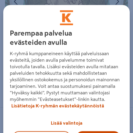
Parempaa palvelua
evästeiden avulla
K-ryhmä kumppaneineen käyttää palveluissaan
evästeitä, joiden avulla palvelumme toimivat
toivotulla tavalla. Lisäksi evästeiden avulla mitataan
palveluiden tehokkuutta sekä mahdollistetaan
yksilöllinen ostokokemus ja personoidun mainonnan
tarjoaminen. Voit antaa suostumuksesi painamalla
Zoomaa kuvaa sormilla kosketusnäytöllä
”Hyväksy kaikki”. Pystyt muuttamaan valintojasi
myöhemmin ”Evästeasetukset”-linkin kautta.
Lisätietoja K-ryhmän evästekäytännöistä
BORÅSTAPETER
Lisää valintoja
Tapetti Borås Anno 4538 kuitu