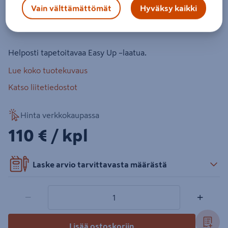
10,05m
Vain välttämättömät
Hyväksy kaikki
Tuotenumero
:
501962618
EAN-koodi
:
7320094024410
Helposti tapetoitavaa Easy Up –laatua.
Lue koko tuotekuvaus
Katso liitetiedostot
Hinta verkkokaupassa
110€/kpl
110 €
/ kpl
Laske arvio tarvittavasta määrästä
1 tuotetta
Määrä
−
+
Lisää ostoskoriin