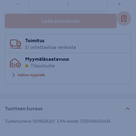
−
+
Lisää ostoskoriin
Toimitus
Ei ostettavissa verkosta
Myymäläsaatavuus
Tilaustuote
Valitse myymälä
Tuotteen kuvaus
Tuotenumero
:
501962620
EAN-koodi
:
7320094024434