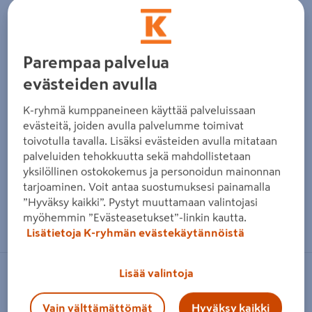
Parempaa palvelua
evästeiden avulla
K-ryhmä kumppaneineen käyttää palveluissaan
evästeitä, joiden avulla palvelumme toimivat
toivotulla tavalla. Lisäksi evästeiden avulla mitataan
palveluiden tehokkuutta sekä mahdollistetaan
yksilöllinen ostokokemus ja personoidun mainonnan
tarjoaminen. Voit antaa suostumuksesi painamalla
”Hyväksy kaikki”. Pystyt muuttamaan valintojasi
Zoomaa kuvaa sormilla kosketusnäytöllä
myöhemmin ”Evästeasetukset”-linkin kautta.
Lisätietoja K-ryhmän evästekäytännöistä
Lisää valintoja
BORÅSTAPETER
Tapetti Borås Anno 4540 kuitu
Vain välttämättömät
Hyväksy kaikki