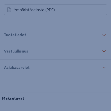
Ympäristöseloste
(PDF)
avautuu uuteen välilehteen
Tuotetiedot
Vastuullisuus
Asiakasarviot
Maksutavat