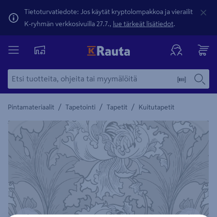
Tietoturvatiedote: Jos käytät kryptolompakkoa ja vierailit
K-ryhmän verkkosivuilla 27.7.,
lue tärkeät lisätiedot
.
/
/
/
Pintamateriaalit
Tapetointi
Tapetit
Kuitutapetit
Yksityiskohtainen kuvaus löytyy Tuotteen kuvaus -maamerki
Edellinen
Seura