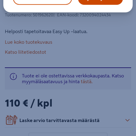
10,05m
Tuotenumero
:
501962620
EAN-koodi
:
7320094024434
Helposti tapetoitavaa Easy Up –laatua.
Lue koko tuotekuvaus
Katso liitetiedostot
Tuote ei ole ostettavissa verkkokaupasta. Katso
myymäläsaatavuus ja hinta
tästä.
110€/kpl
110 €
/ kpl
Laske arvio tarvittavasta määrästä
1 tuotetta
Määrä