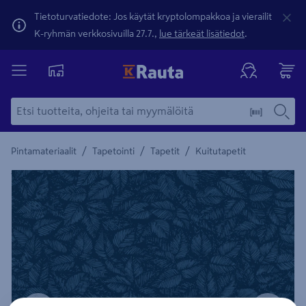
Tietoturvatiedote: Jos käytät kryptolompakkoa ja vierailit
K-ryhmän verkkosivuilla 27.7.,
lue tärkeät lisätiedot
.
/
/
/
Pintamateriaalit
Tapetointi
Tapetit
Kuitutapetit
Yksityiskohtainen kuvaus löytyy Tuotteen kuvaus -maamerki
Edellinen
Seura