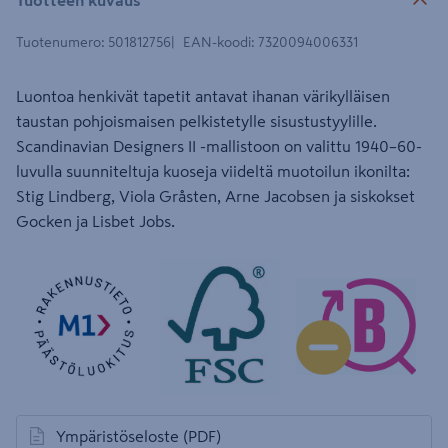
Tuotenumero
:
501812756
EAN-koodi
:
7320094006331
Luontoa henkivät tapetit antavat ihanan värikylläisen
taustan pohjoismaisen pelkistetylle sisustustyylille.
Scandinavian Designers II -mallistoon on valittu 1940–60-
luvulla suunniteltuja kuoseja viideltä muotoilun ikonilta:
Stig Lindberg, Viola Gråsten, Arne Jacobsen ja siskokset
Gocken ja Lisbet Jobs.
Ympäristöseloste
(PDF)
avautuu uuteen välilehteen