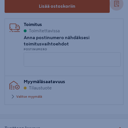
Lisää ostoskoriin
Toimitus
Toimitettavissa
Anna postinumero nähdäksesi
toimitusvaihtoehdot
POSTINUMERO
Syötä
Myymäläsaatavuus
postinumero
Tilaustuote
Valitse myymälä
Tuotteen kuvaus