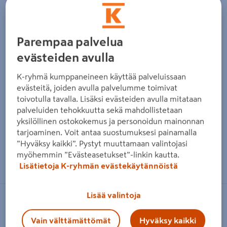
Parempaa palvelua
evästeiden avulla
K-ryhmä kumppaneineen käyttää palveluissaan
evästeitä, joiden avulla palvelumme toimivat
toivotulla tavalla. Lisäksi evästeiden avulla mitataan
palveluiden tehokkuutta sekä mahdollistetaan
yksilöllinen ostokokemus ja personoidun mainonnan
tarjoaminen. Voit antaa suostumuksesi painamalla
”Hyväksy kaikki”. Pystyt muuttamaan valintojasi
Zoomaa kuvaa sormilla kosketusnäytöllä
myöhemmin ”Evästeasetukset”-linkin kautta.
Lisätietoja K-ryhmän evästekäytännöistä
Lisää valintoja
BORÅSTAPETER
Tapetti Scandinavian Design II 1770
Vain välttämättömät
Hyväksy kaikki