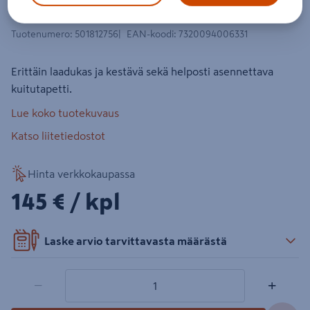
Boråstapeter kuitu 10,05m
Tuotenumero
:
501812756
EAN-koodi
:
7320094006331
Erittäin laadukas ja kestävä sekä helposti asennettava
kuitutapetti.
Lue koko tuotekuvaus
Katso liitetiedostot
Hinta verkkokaupassa
145€/kpl
145 €
/ kpl
Laske arvio tarvittavasta määrästä
1 tuotetta
Määrä
−
+