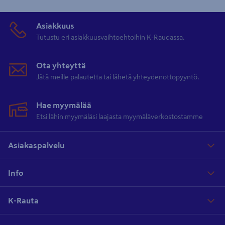
Asiakkuus
Tutustu eri asiakkuusvaihtoehtoihin K-Raudassa.
Ota yhteyttä
Jätä meille palautetta tai lähetä yhteydenottopyyntö.
Hae myymälää
Etsi lähin myymäläsi laajasta myymäläverkostostamme
Asiakaspalvelu
Info
K-Rauta