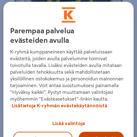
Parempaa palvelua
evästeiden avulla
K-ryhmä kumppaneineen käyttää palveluissaan
evästeitä, joiden avulla palvelumme toimivat
toivotulla tavalla. Lisäksi evästeiden avulla mitataan
palveluiden tehokkuutta sekä mahdollistetaan
yksilöllinen ostokokemus ja personoidun mainonnan
tarjoaminen. Voit antaa suostumuksesi painamalla
”Hyväksy kaikki”. Pystyt muuttamaan valintojasi
Zoomaa kuvaa sormilla kosketusnäytöllä
myöhemmin ”Evästeasetukset”-linkin kautta.
Lisätietoja K-ryhmän evästekäytännöistä
RYOBI
Lisää valintoja
Taskulamppu Ryobi RLP4-120G 4V