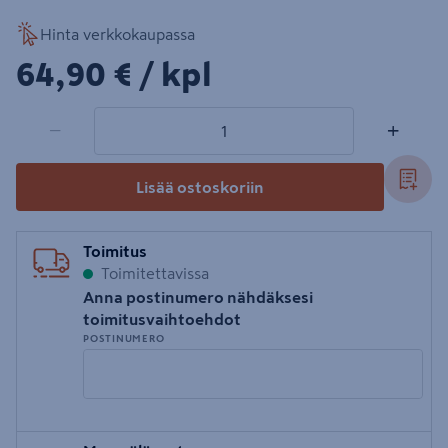
Hinta verkkokaupassa
64,90€/kpl
64,90 €
/ kpl
1 tuotetta
Määrä
−
+
Lisää ostoskoriin
Toimitus
Toimitettavissa
Anna postinumero nähdäksesi
toimitusvaihtoehdot
POSTINUMERO
Syötä