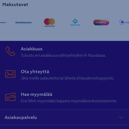
Maksutavat
Asiakkuus
Tutustu eri asiakkuusvaihtoehtoihin K-Raudassa.
Ota yhteyttä
Jätä meille palautetta tai lähetä yhteydenottopyyntö.
Hae myymälää
Etsi lähin myymäläsi laajasta myymäläverkostostamme
Asiakaspalvelu