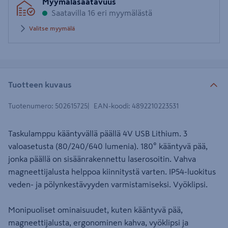
Myymäläsaatavuus
postinumero
Saatavilla 16 eri myymälästä
Valitse myymälä
Tuotteen kuvaus
Tuotenumero
:
502615725
EAN-koodi
:
4892210223531
Taskulamppu kääntyvällä päällä 4V USB Lithium. 3
valoasetusta (80/240/640 lumenia). 180° kääntyvä pää,
jonka päällä on sisäänrakennettu laserosoitin. Vahva
magneettijalusta helppoa kiinnitystä varten. IP54-luokitus
veden- ja pölynkestävyyden varmistamiseksi. Vyöklipsi.
Monipuoliset ominaisuudet, kuten kääntyvä pää,
magneettijalusta, ergonominen kahva, vyöklipsi ja