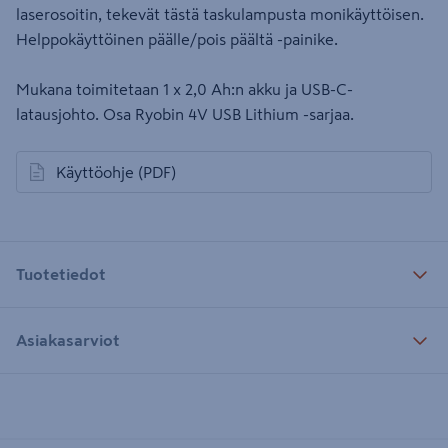
laserosoitin, tekevät tästä taskulampusta monikäyttöisen.
Helppokäyttöinen päälle/pois päältä -painike.
Mukana toimitetaan 1 x 2,0 Ah:n akku ja USB-C-
latausjohto. Osa Ryobin 4V USB Lithium -sarjaa.
Käyttöohje
(PDF)
avautuu uuteen välilehteen
Tuotetiedot
Asiakasarviot