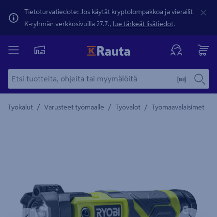
Tietoturvatiedote: Jos käytät kryptolompakkoa ja vierailit
K-ryhmän verkkosivuilla 27.7.,
lue tärkeät lisätiedot
.
/
/
/
Työkalut
Varusteet työmaalle
Työvalot
Työmaavalaisimet
Yksityiskohtainen kuvaus löytyy Tuotteen kuvaus -maamerki
Edellinen
Seura