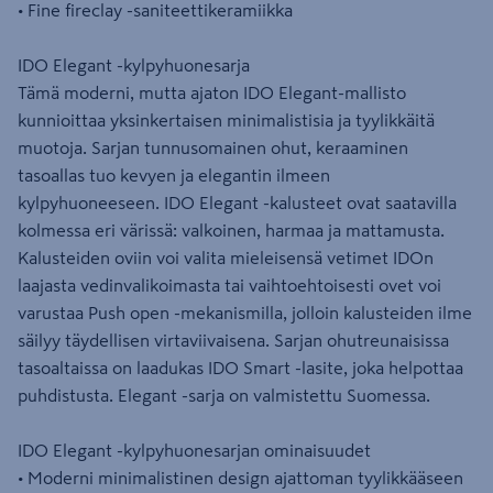
• Fine fireclay -saniteettikeramiikka
IDO Elegant -kylpyhuonesarja
Tämä moderni, mutta ajaton IDO Elegant-mallisto
kunnioittaa yksinkertaisen minimalistisia ja tyylikkäitä
muotoja. Sarjan tunnusomainen ohut, keraaminen
tasoallas tuo kevyen ja elegantin ilmeen
kylpyhuoneeseen. IDO Elegant -kalusteet ovat saatavilla
kolmessa eri värissä: valkoinen, harmaa ja mattamusta.
Kalusteiden oviin voi valita mieleisensä vetimet IDOn
laajasta vedinvalikoimasta tai vaihtoehtoisesti ovet voi
varustaa Push open -mekanismilla, jolloin kalusteiden ilme
säilyy täydellisen virtaviivaisena. Sarjan ohutreunaisissa
tasoaltaissa on laadukas IDO Smart -lasite, joka helpottaa
puhdistusta. Elegant -sarja on valmistettu Suomessa.
IDO Elegant -kylpyhuonesarjan ominaisuudet
• Moderni minimalistinen design ajattoman tyylikkääseen