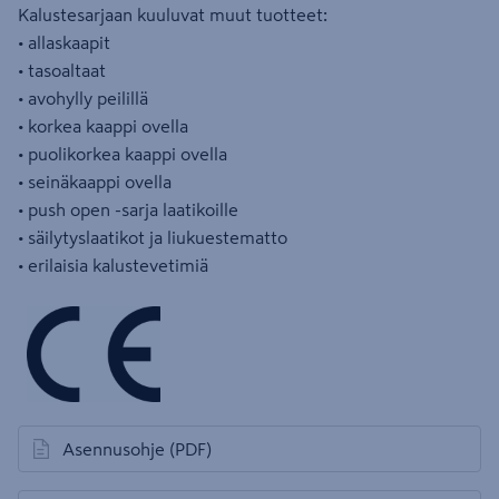
Kalustesarjaan kuuluvat muut tuotteet:
• allaskaapit
• tasoaltaat
• avohylly peilillä
• korkea kaappi ovella
• puolikorkea kaappi ovella
• seinäkaappi ovella
• push open -sarja laatikoille
• säilytyslaatikot ja liukuestematto
• erilaisia kalustevetimiä
Asennusohje
(PDF)
avautuu uuteen välilehteen