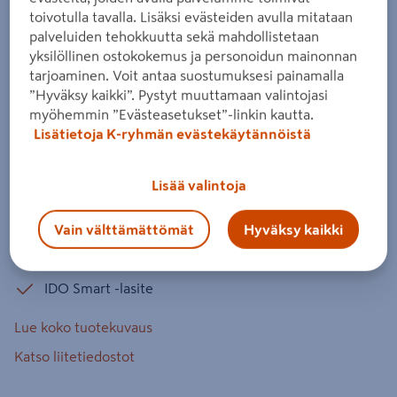
kaksi hanareikää ylivuotoaukko
toivotulla tavalla. Lisäksi evästeiden avulla mitataan
palveluiden tehokkuutta sekä mahdollistetaan
Tuotenumero
:
501932879
EAN-koodi
:
6416129387535
yksilöllinen ostokokemus ja personoidun mainonnan
tarjoaminen. Voit antaa suostumuksesi painamalla
Slim rim -tasoallas runsaalla laskutasolla ja korotetulla
”Hyväksy kaikki”. Pystyt muuttamaan valintojasi
takareunalla. IDO Smart -lasite, joka helpottaa
myöhemmin ”Evästeasetukset”-linkin kautta.
Lisätietoja K-ryhmän evästekäytännöistä
puhdistusta. Yhteensopiva IDO Elegant -alakaapin kanssa.
Altaassa hanareikä keskellä ja näkyvä ylivuotoaukko.
Lisää valintoja
ohutreunainen (Slim Rim)
kaksi hanareikää
Vain välttämättömät
Hyväksy kaikki
ylivuotoaukko altaassa
IDO Smart -lasite
Lue koko tuotekuvaus
Katso liitetiedostot