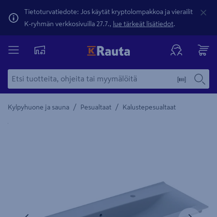
Tietoturvatiedote: Jos käytät kryptolompakkoa ja vierailit
K-ryhmän verkkosivuilla 27.7.,
lue tärkeät lisätiedot
.
/
/
Kylpyhuone ja sauna
Pesualtaat
Kalustepesualtaat
Yksityiskohtainen kuvaus löytyy Tuotteen kuvaus -maamerki
Edellinen
Seura