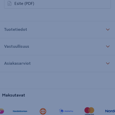
Esite
(PDF)
avautuu uuteen välilehteen
Tuotetiedot
Vastuullisuus
Asiakasarviot
Maksutavat