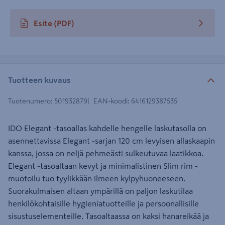
Esite
(PDF)
avautuu uuteen välilehteen
Tuotteen kuvaus
Tuotenumero
:
501932879
EAN-koodi
:
6416129387535
IDO Elegant -tasoallas kahdelle hengelle laskutasolla on
asennettavissa Elegant -sarjan 120 cm levyisen allaskaapin
kanssa, jossa on neljä pehmeästi sulkeutuvaa laatikkoa.
Elegant -tasoaltaan kevyt ja minimalistinen Slim rim -
muotoilu tuo tyylikkään ilmeen kylpyhuoneeseen.
Suorakulmaisen altaan ympärillä on paljon laskutilaa
henkilökohtaisille hygieniatuotteille ja persoonallisille
sisustuselementeille. Tasoaltaassa on kaksi hanareikää ja