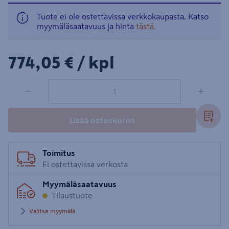
Tuote ei ole ostettavissa verkkokaupasta. Katso
myymäläsaatavuus ja hinta
tästä.
774,05€/kpl
774,05 €
/ kpl
1 tuotetta
Määrä
−
+
Lisää ostoskoriin
Toimitus
Ei ostettavissa verkosta
Myymäläsaatavuus
Tilaustuote
Valitse myymälä