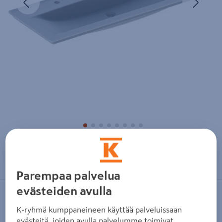
Zoomaa kuvaa sormilla kosketusnäytöllä
Parempaa palvelua
evästeiden avulla
IDO
K-ryhmä kumppaneineen käyttää palveluissaan
Tasoallas IDO Elegant L121 S47cm
evästeitä, joiden avulla palvelumme toimivat