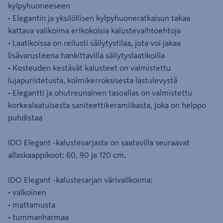
kylpyhuoneeseen
• Elegantin ja yksilöllisen kylpyhuoneratkaisun takaa
kattava valikoima erikokoisia kalustevaihtoehtoja
• Laatikoissa on reilusti säilytystilaa, jota voi jakaa
lisävarusteena hankittavilla säilytyslaatikoilla
• Kosteuden kestävät kalusteet on valmistettu
lujapuristetusta, kolmikerroksisesta lastulevystä
• Elegantti ja ohutreunainen tasoallas on valmistettu
korkealaatuisesta saniteettikeramiikasta, joka on helppo
puhdistaa
IDO Elegant -kalustesarjasta on saatavilla seuraavat
allaskaappikoot: 60, 90 ja 120 cm.
IDO Elegant -kalustesarjan värivalikoima:
• valkoinen
• mattamusta
• tummanharmaa