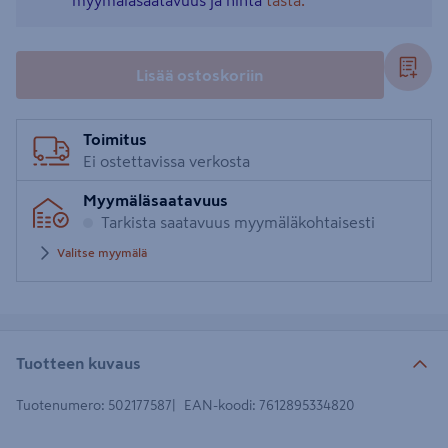
myymäläsaatavuus ja hinta
tästä.
Lisää ostoskoriin
Toimitus
Ei ostettavissa verkosta
Myymäläsaatavuus
Tarkista saatavuus myymäläkohtaisesti
Valitse myymälä
Tuotteen kuvaus
Tuotenumero
:
502177587
EAN-koodi
:
7612895334820