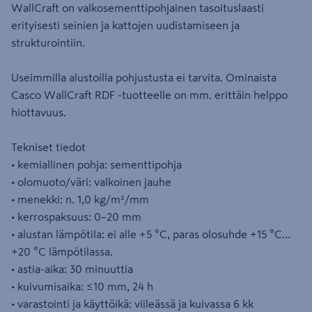
WallCraft on valkosementtipohjainen tasoituslaasti
erityisesti seinien ja kattojen uudistamiseen ja
strukturointiin.
Useimmilla alustoilla pohjustusta ei tarvita. Ominaista
Casco WallCraft RDF -tuotteelle on mm. erittäin helppo
hiottavuus.
Tekniset tiedot
• kemiallinen pohja: sementtipohja
• olomuoto/väri: valkoinen jauhe
• menekki: n. 1,0 kg/m²/mm
• kerrospaksuus: 0–20 mm
• alustan lämpötila: ei alle +5 °C, paras olosuhde +15 °C…
+20 °C lämpötilassa.
• astia-aika: 30 minuuttia
• kuivumisaika: ≤10 mm, 24 h
• varastointi ja käyttöikä: viileässä ja kuivassa 6 kk