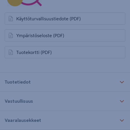
Käyttöturvallisuustiedote
(PDF)
avautuu uuteen välilehteen
Ympäristöseloste
(PDF)
avautuu uuteen välilehteen
Tuotekortti
(PDF)
avautuu uuteen välilehteen
Tuotetiedot
Vastuullisuus
Vaaralausekkeet