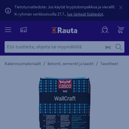
Tietoturvatiedote: Jos käytät kryptolompakkoa ja vierailit
K-ryhmän verkkosivuilla 27.7.,
lue tärkeät lisätiedot
.
/
/
Rakennusmateriaalit
Betonit, sementit ja laastit
Tasoitteet
Yksityiskohtainen kuvaus löytyy Tuotteen kuvaus -maamerki