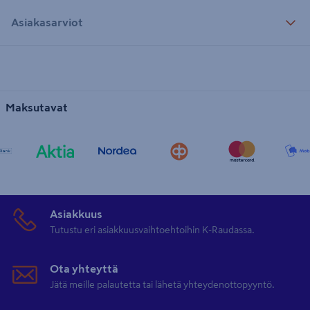
Asiakasarviot
Maksutavat
Asiakkuus
Tutustu eri asiakkuusvaihtoehtoihin K-Raudassa.
Ota yhteyttä
Jätä meille palautetta tai lähetä yhteydenottopyyntö.