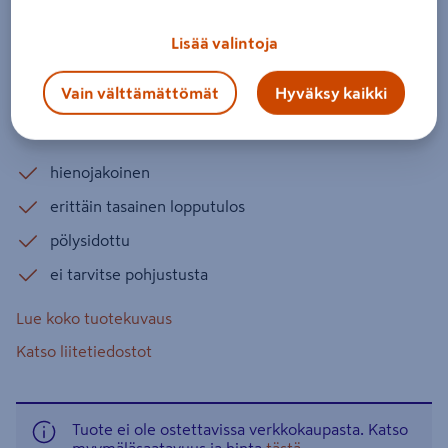
Tuotenumero
:
502177587
EAN-koodi
:
7612895334820
Lisää valintoja
Valkosementtipohjainen yli- ja oikotasoite erityisesti
Vain välttämättömät
Hyväksy kaikki
seinien ja kattojen uudistamiseen ja strukturointiin.
Voidaan levittää laatoille ilman pohjustetta.
hienojakoinen
erittäin tasainen lopputulos
pölysidottu
ei tarvitse pohjustusta
Lue koko tuotekuvaus
Katso liitetiedostot
Tuote ei ole ostettavissa verkkokaupasta. Katso