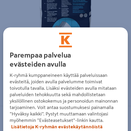
Parempaa palvelua
evästeiden avulla
K-ryhmä kumppaneineen käyttää palveluissaan
evästeitä, joiden avulla palvelumme toimivat
toivotulla tavalla. Lisäksi evästeiden avulla mitataan
Zoomaa kuvaa sormilla kosketusnäytöllä
palveluiden tehokkuutta sekä mahdollistetaan
yksilöllinen ostokokemus ja personoidun mainonnan
tarjoaminen. Voit antaa suostumuksesi painamalla
”Hyväksy kaikki”. Pystyt muuttamaan valintojasi
CASCO
myöhemmin ”Evästeasetukset”-linkin kautta.
Lisätietoja K-ryhmän evästekäytännöistä
Tasoituslaasti Casco WallCraft 20kg