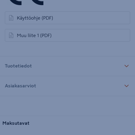
Käyttöohje
(PDF)
avautuu uuteen välilehteen
Muu liite 1
(PDF)
avautuu uuteen välilehteen
Tuotetiedot
Asiakasarviot
Maksutavat