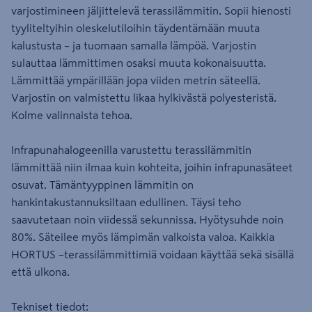
varjostimineen jäljittelevä terassilämmitin. Sopii hienosti
tyyliteltyihin oleskelutiloihin täydentämään muuta
kalustusta – ja tuomaan samalla lämpöä. Varjostin
sulauttaa lämmittimen osaksi muuta kokonaisuutta.
Lämmittää ympärillään jopa viiden metrin säteellä.
Varjostin on valmistettu likaa hylkivästä polyesteristä.
Kolme valinnaista tehoa.
Infrapunahalogeenilla varustettu terassilämmitin
lämmittää niin ilmaa kuin kohteita, joihin infrapunasäteet
osuvat. Tämäntyyppinen lämmitin on
hankintakustannuksiltaan edullinen. Täysi teho
saavutetaan noin viidessä sekunnissa. Hyötysuhde noin
80%. Säteilee myös lämpimän valkoista valoa. Kaikkia
HORTUS –terassilämmittimiä voidaan käyttää sekä sisällä
että ulkona.
Tekniset tiedot: