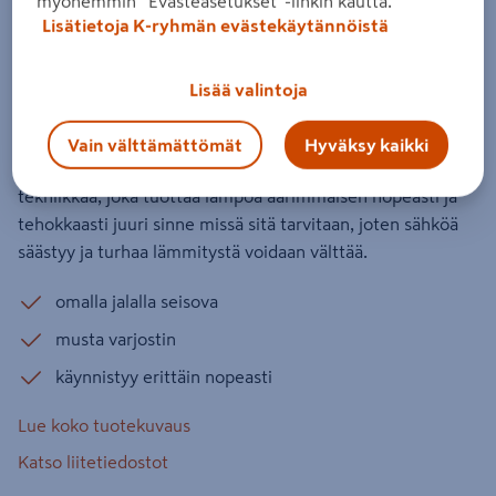
myöhemmin ”Evästeasetukset”-linkin kautta.
Terassilämmitin 60 cm varjostimella,
Lisätietoja K-ryhmän evästekäytännöistä
lattiamalli 900/1200/2100 W HA
HORTUS
Lisää valintoja
Tuotenumero
:
502642758
EAN-koodi
:
5705858700397
Vain välttämättömät
Hyväksy kaikki
HORTUS -terassilämmittimet edustavat modernia
tekniikkaa, joka tuottaa lämpöä äärimmäisen nopeasti ja
tehokkaasti juuri sinne missä sitä tarvitaan, joten sähköä
säästyy ja turhaa lämmitystä voidaan välttää.
omalla jalalla seisova
musta varjostin
käynnistyy erittäin nopeasti
Lue koko tuotekuvaus
Katso liitetiedostot