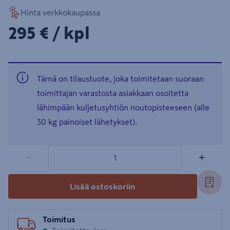
Hinta verkkokaupassa
295€/kpl
295 €
/ kpl
Tämä on tilaustuote, joka toimitetaan suoraan
toimittajan varastosta asiakkaan osoitetta
lähimpään kuljetusyhtiön noutopisteeseen (alle
30 kg painoiset lähetykset).
1 tuotetta
Määrä
−
+
Lisää ostoskoriin
Toimitus