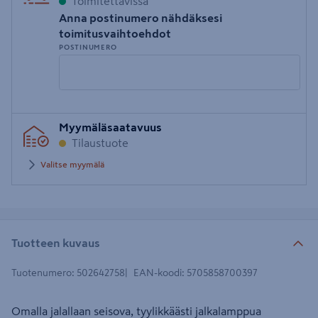
Toimitettavissa
Anna postinumero nähdäksesi
toimitusvaihtoehdot
POSTINUMERO
Syötä
Myymäläsaatavuus
postinumero
Tilaustuote
Valitse myymälä
Tuotteen kuvaus
Tuotenumero
:
502642758
EAN-koodi
:
5705858700397
Omalla jalallaan seisova, tyylikkäästi jalkalamppua