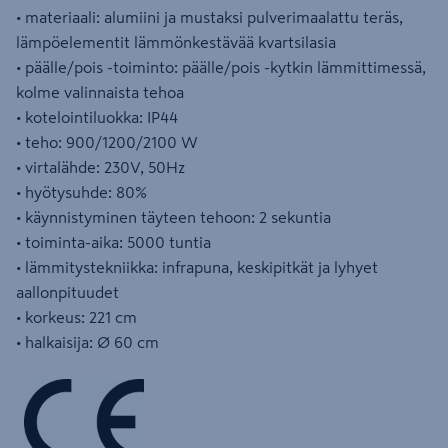
• materiaali: alumiini ja mustaksi pulverimaalattu teräs,
lämpöelementit lämmönkestävää kvartsilasia
• päälle/pois -toiminto: päälle/pois -kytkin lämmittimessä,
kolme valinnaista tehoa
• kotelointiluokka: IP44
• teho: 900/1200/2100 W
• virtalähde: 230V, 50Hz
• hyötysuhde: 80%
• käynnistyminen täyteen tehoon: 2 sekuntia
• toiminta-aika: 5000 tuntia
• lämmitystekniikka: infrapuna, keskipitkät ja lyhyet
aallonpituudet
• korkeus: 221 cm
• halkaisija: Ø 60 cm