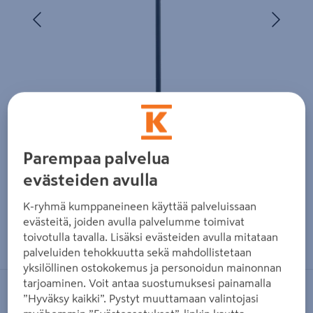
Edellinen
Seura
Parempaa palvelua
evästeiden avulla
K-ryhmä kumppaneineen käyttää palveluissaan
evästeitä, joiden avulla palvelumme toimivat
Zoomaa kuvaa sormilla kosketusnäytöllä
toivotulla tavalla. Lisäksi evästeiden avulla mitataan
palveluiden tehokkuutta sekä mahdollistetaan
yksilöllinen ostokokemus ja personoidun mainonnan
tarjoaminen. Voit antaa suostumuksesi painamalla
HORTUS
”Hyväksy kaikki”. Pystyt muuttamaan valintojasi