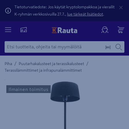
Tietoturvatiedote: Jos käytät kryptolompakkoa ja vierailit
K-ryhmän verkkosivuilla 27.7.,
lue tärkeät lisätiedot
.
/
/
Piha
Puutarhakalusteet ja terassikalusteet
Terassilämmittimet ja infrapunalämmittimet
Yksityiskohtainen kuvaus löytyy Tuotteen kuvaus -maamerki
Ilmainen toimitus